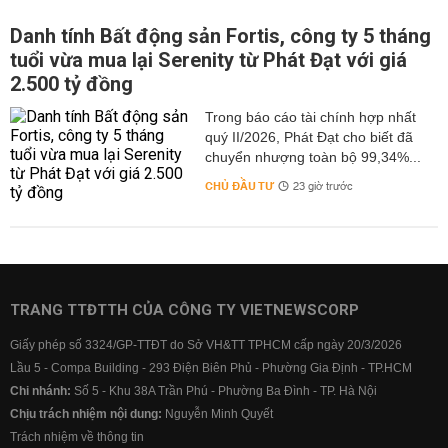
Danh tính Bất động sản Fortis, công ty 5 tháng
tuổi vừa mua lại Serenity từ Phát Đạt với giá
2.500 tỷ đồng
Trong báo cáo tài chính hợp nhất
quý II/2026, Phát Đạt cho biết đã
chuyển nhượng toàn bộ 99,34%...
CHỦ ĐẦU TƯ
23 giờ trước
TRANG TTĐTTH CỦA CÔNG TY VIETNEWSCORP
Giấy phép số 3324/GP-TTĐT do Sở VH&TT TPHCM cấp ngày 20/3/2026
Lầu 5 - Compa Building - 293 Điện Biên Phủ - Phường Gia Định - TP.HCM
Chi nhánh:
Số 5 - Khu 38A Trần Phú - Phường Ba Đình - TP. Hà Nội
Chịu trách nhiệm nội dung:
Nguyễn Minh Quyết
Trách nhiệm về thông tin