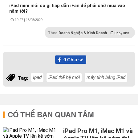
iPad mini mới có gì hấp dẫn iFan để phải chờ mua vào
năm tới?
10:27 | 18/05/2020
Theo
Doanh Nghiệp & Kinh Doanh
Copy link
0
Chia sẻ
Ipad
iPad thế hệ mới
máy tính bảng iPad
Tag:
CÓ THỂ BẠN QUAN TÂM
iPad Pro M1, iMac M1 và