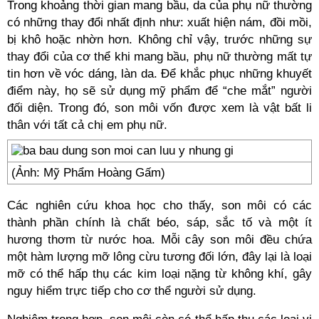
Trong khoảng thời gian mang bầu, da của phụ nữ thường
có những thay đổi nhất định như: xuất hiện nám, đồi mồi,
bị khô hoặc nhờn hơn. Không chỉ vậy, trước những sự
thay đổi của cơ thể khi mang bầu, phụ nữ thường mất tự
tin hơn về vóc dáng, làn da. Để khắc phục những khuyết
điểm này, họ sẽ sử dụng mỹ phẩm để “che mắt” người
đối diện. Trong đó, son môi vốn được xem là vật bất li
thân với tất cả chị em phụ nữ.
(Ảnh: Mỹ Phẩm Hoàng Gấm)
Các nghiên cứu khoa học cho thấy, son môi có các
thành phần chính là chất béo, sáp, sắc tố và một ít
hương thơm từ nước hoa. Mỗi cây son môi đều chứa
một hàm lượng mỡ lông cừu tương đối lớn, đây lại là loại
mỡ có thể hấp thụ các kim loại nặng từ không khí, gây
nguy hiểm trực tiếp cho cơ thể người sử dụng.