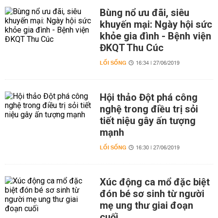
Bùng nổ ưu đãi, siêu
khuyến mại: Ngày hội sức
khỏe gia đình - Bệnh viện
ĐKQT Thu Cúc
LỐI SỐNG
16:34 | 27/06/2019
Hội thảo Đột phá công
nghệ trong điều trị sỏi
tiết niệu gây ấn tượng
mạnh
LỐI SỐNG
16:30 | 27/06/2019
Xúc động ca mổ đặc biệt
đón bé sơ sinh từ người
mẹ ung thư giai đoạn
cuối