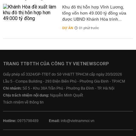
Khu đô thị hỗn hợp Vĩnh Lương,
tổng vốn hơn 49.000 tỷ đồng vừa
được UBND Khánh Hòa trình...
DỰ ÁN
01 phút trước
TRANG TTĐTTH CỦA CÔNG TY VIETNEWSCORP
Giấy phép số 3324/GP-TTĐT do Sở VH&TT TPHCM cấp ngày 20/3/2026
Lầu 5 - Compa Building - 293 Điện Biên Phủ - Phường Gia Định - TP.HCM
Chi nhánh:
Số 5 - Khu 38A Trần Phú - Phường Ba Đình - TP. Hà Nội
Chịu trách nhiệm nội dung:
Nguyễn Minh Quyết
Trách nhiệm về thông tin
Hotline:
0975798489
Email:
info@vietnammoi.vn