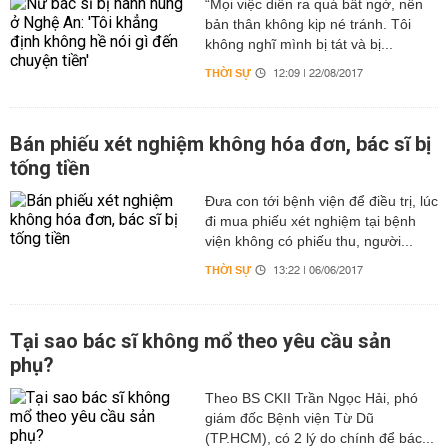
“Mọi việc diễn ra quá bất ngờ, nên
bản thân không kịp né tránh. Tôi
không nghĩ mình bị tát và bị...
THỜI SỰ
12:09 | 22/08/2017
Bán phiếu xét nghiệm không hóa đơn, bác sĩ bị
tống tiền
Đưa con tới bệnh viện để điều trị, lúc
đi mua phiếu xét nghiệm tại bệnh
viện không có phiếu thu, người...
THỜI SỰ
13:22 | 06/06/2017
Tại sao bác sĩ không mổ theo yêu cầu sản
phụ?
Theo BS CKII Trần Ngọc Hải, phó
giám đốc Bệnh viện Từ Dũ
(TP.HCM), có 2 lý do chính để bác...