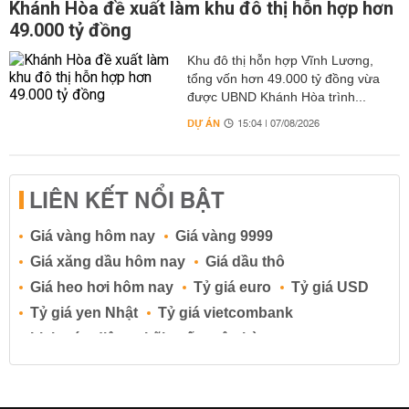
Khánh Hòa đề xuất làm khu đô thị hỗn hợp hơn
49.000 tỷ đồng
Khu đô thị hỗn hợp Vĩnh Lương,
tổng vốn hơn 49.000 tỷ đồng vừa
được UBND Khánh Hòa trình...
DỰ ÁN
15:04 | 07/08/2026
LIÊN KẾT NỔI BẬT
Giá vàng hôm nay
Giá vàng 9999
Giá xăng dầu hôm nay
Giá dầu thô
Giá heo hơi hôm nay
Tỷ giá euro
Tỷ giá USD
Tỷ giá yen Nhật
Tỷ giá vietcombank
Lịch cúp điện
Lãi suất ngân hàng
Lãi suất tiết kiệm
Lãi suất tiền gửi
Lãi suất ngân hàng Agribank