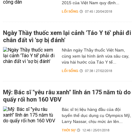
2015 của Việt Nam quy định...
LỐI SỐNG
07:45 | 20/04/2018
Ngày Thầy thuốc xem lại cảnh 'Táo Y tế' phải đi
chân đất vì 'sợ bị đánh'
Nhân ngày Thầy thuốc Việt Nam,
cùng xem lại hình ảnh vừa sâu cay,
vừa hài hước của Táo Y tế...
LỐI SỐNG
07:38 | 27/02/2018
Mỹ: Bác sĩ "yêu râu xanh" lĩnh án 175 năm tù do
quấy rối hơn 160 VĐV
Bác sĩ trị liệu hàng đầu của đội
tuyển thể dục dụng cụ Olympics Mỹ,
Larry Nassar, chịu mức án lên...
THỜI SỰ
12:46 | 25/01/2018