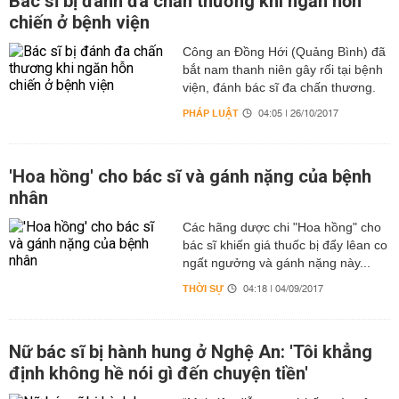
Bác sĩ bị đánh đa chấn thương khi ngăn hỗn
chiến ở bệnh viện
Công an Đồng Hới (Quảng Bình) đã
bắt nam thanh niên gây rối tại bệnh
viện, đánh bác sĩ đa chấn thương.
PHÁP LUẬT
04:05 | 26/10/2017
'Hoa hồng' cho bác sĩ và gánh nặng của bệnh
nhân
Các hãng dược chi "Hoa hồng" cho
bác sĩ khiến giá thuốc bị đẩy lêan co
ngất ngưởng và gánh nặng này...
THỜI SỰ
04:18 | 04/09/2017
Nữ bác sĩ bị hành hung ở Nghệ An: 'Tôi khẳng
định không hề nói gì đến chuyện tiền'