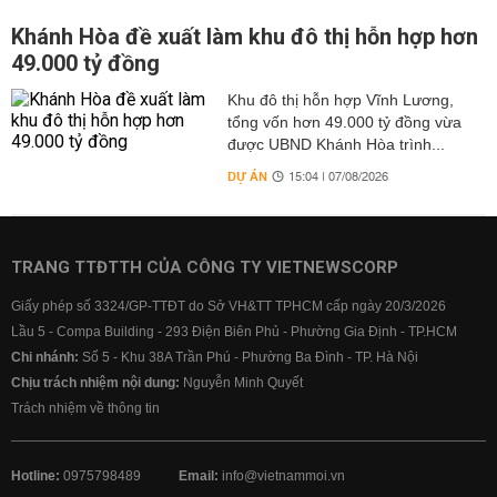
Khánh Hòa đề xuất làm khu đô thị hỗn hợp hơn
49.000 tỷ đồng
Khu đô thị hỗn hợp Vĩnh Lương,
tổng vốn hơn 49.000 tỷ đồng vừa
được UBND Khánh Hòa trình...
DỰ ÁN
15:04 | 07/08/2026
TRANG TTĐTTH CỦA CÔNG TY VIETNEWSCORP
Giấy phép số 3324/GP-TTĐT do Sở VH&TT TPHCM cấp ngày 20/3/2026
Lầu 5 - Compa Building - 293 Điện Biên Phủ - Phường Gia Định - TP.HCM
Chi nhánh:
Số 5 - Khu 38A Trần Phú - Phường Ba Đình - TP. Hà Nội
Chịu trách nhiệm nội dung:
Nguyễn Minh Quyết
Trách nhiệm về thông tin
Hotline:
0975798489
Email:
info@vietnammoi.vn