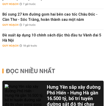
QUY HOẠCH
7 giờ trước
Bổ sung 27 km đường gom hai bên cao tốc Châu Đốc -
Cần Thơ - Sóc Trăng, hoàn thành sau một năm
QUY HOẠCH
7 giờ trước
Đề xuất áp dụng 10 chính sách đặc thù đầu tư Vành đai 5
Hà Nội
QUY HOẠCH
18 giờ trước
ĐỌC NHIỀU NHẤT
Hưng Yên sắp xây đường
Phố Hiến - Hưng Hà gần
16.500 tỷ, bố trí tuyến
đường sắt đô thị chạy