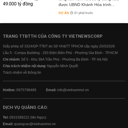
được UBND Khánh Hòa trình...
DỰ ÁN
01 phút trước
TRANG TTĐTTH CỦA CÔNG TY VIETNEWSCORP
Giấy phép số 3324/GP-TTĐT do Sở VH&TT TPHCM cấp ngày 20/3/2026
Lầu 5 - Compa Building - 293 Điện Biên Phủ - Phường Gia Định - TP.HCM
Chi nhánh:
Số 5 - Khu 38A Trần Phú - Phường Ba Đình - TP. Hà Nội
Chịu trách nhiệm nội dung:
Nguyễn Minh Quyết
Trách nhiệm về thông tin
Hotline:
0975798489
Email:
info@vietnammoi.vn
DỊCH VỤ QUẢNG CÁO:
Tel:
0931589222 (Ms Ngọc)
Email:
quangcao@vietnammoi.vn