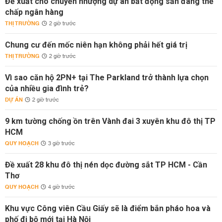
Đề xuất cho chuyển nhượng dự án bất động sản đang thế
chấp ngân hàng
THỊ TRƯỜNG
2 giờ trước
Chung cư đến mốc niên hạn không phải hết giá trị
THỊ TRƯỜNG
2 giờ trước
Vì sao căn hộ 2PN+ tại The Parkland trở thành lựa chọn
của nhiều gia đình trẻ?
DỰ ÁN
2 giờ trước
9 km tường chống ồn trên Vành đai 3 xuyên khu đô thị TP
HCM
QUY HOẠCH
3 giờ trước
Đề xuất 28 khu đô thị nén dọc đường sắt TP HCM - Cần
Thơ
QUY HOẠCH
4 giờ trước
Khu vực Công viên Cầu Giấy sẽ là điểm bắn pháo hoa và
phố đi bộ mới tại Hà Nội