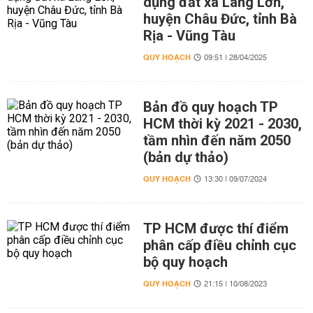
dụng đất xã Láng Lớn,
huyện Châu Đức, tỉnh Bà
Rịa - Vũng Tàu
QUY HOẠCH
09:51 | 28/04/2025
Bản đồ quy hoạch TP
HCM thời kỳ 2021 - 2030,
tầm nhìn đến năm 2050
(bản dự thảo)
QUY HOẠCH
13:30 | 09/07/2024
TP HCM được thí điểm
phân cấp điều chỉnh cục
bộ quy hoạch
QUY HOẠCH
21:15 | 10/08/2023