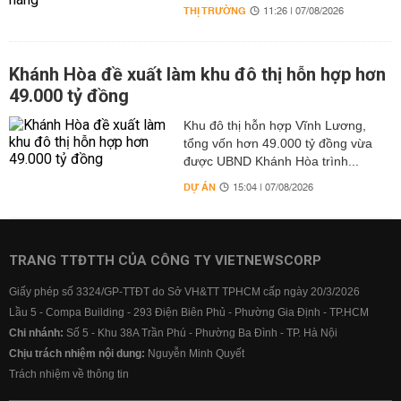
THỊ TRƯỜNG
11:26 | 07/08/2026
Khánh Hòa đề xuất làm khu đô thị hỗn hợp hơn
49.000 tỷ đồng
Khu đô thị hỗn hợp Vĩnh Lương,
tổng vốn hơn 49.000 tỷ đồng vừa
được UBND Khánh Hòa trình...
DỰ ÁN
15:04 | 07/08/2026
TRANG TTĐTTH CỦA CÔNG TY VIETNEWSCORP
Giấy phép số 3324/GP-TTĐT do Sở VH&TT TPHCM cấp ngày 20/3/2026
Lầu 5 - Compa Building - 293 Điện Biên Phủ - Phường Gia Định - TP.HCM
Chi nhánh:
Số 5 - Khu 38A Trần Phú - Phường Ba Đình - TP. Hà Nội
Chịu trách nhiệm nội dung:
Nguyễn Minh Quyết
Trách nhiệm về thông tin