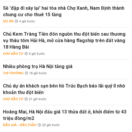
Sẽ 'đập đi xây lại' hai tòa nhà Chợ Xanh, Nam Định thành
chung cư cho thuê 15 tầng
DỰ ÁN
4 giờ trước
Chủ Kem Tràng Tiền đón nguồn thu đột biến sau thương
vụ thâu tóm Hải Hà, mở cửa hàng flagship trên đất vàng
18 Hàng Bài
CHỦ ĐẦU TƯ
5 giờ trước
Nhiều phòng trọ Hà Nội tăng giá
THỊ TRƯỜNG
16 giờ trước
Chủ dự án khách sạn bên hồ Trúc Bạch báo lãi quý II nhờ
khoản thu đột biến
CHỦ ĐẦU TƯ
21 giờ trước
Hoàng Mai, Hà Nội đấu giá 13 thửa đất ở, khởi điểm từ 43
triệu đồng/m2
ĐẤU GIÁ - ĐẤU THẦU
22 giờ trước