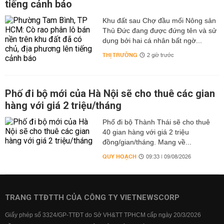
tiếng cảnh báo
Khu đất sau Chợ đầu mối Nông sản
Thủ Đức đang được đứng tên và sử
dụng bởi hai cá nhân bất ngờ...
THỊ TRƯỜNG
2 giờ trước
Phố đi bộ mới của Hà Nội sẽ cho thuê các gian
hàng với giá 2 triệu/tháng
Phố đi bộ Thành Thái sẽ cho thuê
40 gian hàng với giá 2 triệu
đồng/gian/tháng. Mang về...
QUY HOẠCH
09:33 | 09/08/2026
TRANG TTĐTTH CỦA CÔNG TY VIETNEWSCORP
Giấy phép số 3324/GP-TTĐT do Sở VH&TT TPHCM cấp ngày 20/3/2026