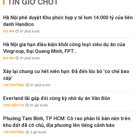
TIN GIỜ CHÓT
Hà Nội phê duyệt Khu phức hợp y tế hơn 14.000 tỷ của liên
danh Handico
DỰ ÁN
01 phút trước
Hà Nội gia hạn điều kiện khởi công loạt siêu dự án của
Vingroup, Đại Quang Minh, FPT...
DỰ ÁN
01 phút trước
Xây lại chung cư hết niên hạn: Đã đến lúc bỏ 'cơ chế bao
cấp'
THỊ TRƯỜNG
01 phút trước
Everland lãi gấp đôi cùng kỳ nhờ dự án Vân Đồn
CHỦ ĐẦU TƯ
01 giờ trước
Phường Tam Bình, TP HCM: Cò rao phân lô bán nền trên
khu đất đã có chủ, địa phương lên tiếng cảnh báo
THỊ TRƯỜNG
2 giờ trước