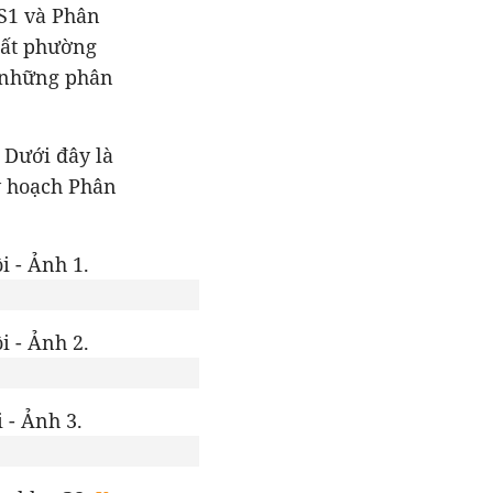
S1 và Phân
đất phường
a những phân
 Dưới đây là
y hoạch Phân