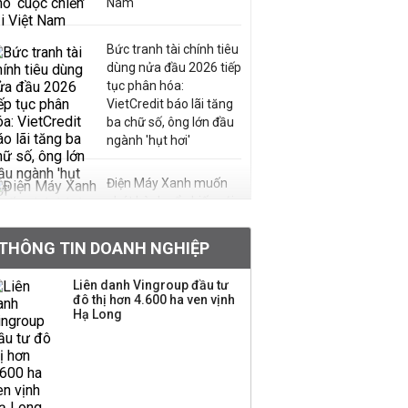
Nam
Bức tranh tài chính tiêu
dùng nửa đầu 2026 tiếp
tục phân hóa:
VietCredit báo lãi tăng
ba chữ số, ông lớn đầu
ngành 'hụt hơi'
Điện Máy Xanh muốn
phát hành cổ phiếu với
tỷ lệ 1:1 để tăng thanh
khoản
THÔNG TIN DOANH NGHIỆP
Sau nhịp điều chỉnh
Liên danh Vingroup đầu tư
đô thị hơn 4.600 ha ven vịnh
mạnh, CTCK nhìn thấy
Hạ Long
cơ hội ở nhóm cổ phiếu
nào?
Một thương hiệu thời
trang Việt đóng cửa