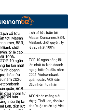
Lịch cổ tức tuần tới:
Masan Consumer, BSR,
MBBank chốt quyền, tỷ
lệ cao nhất 100%
TOP 10 ngân hàng lãi
lớn nhất từ kinh doanh
ngoại hối nửa đầu năm
2026: Vietcombank
quán quân, ACB dẫn
đầu nhóm tư nhân
AEON bán mảng siêu
thị tại Thái Lan, dồn lực
cho ‘cuộc chiến’ tại Việt