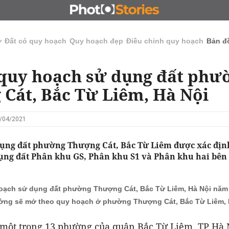
N
CHỦ ĐẦU TƯ
ĐẤU GIÁ - ĐẤU THẦU
KINH DOANH
ở
Đất có quy hoạch
Quy hoạch đẹp
Điều chỉnh quy hoạch
Bản đ
quy hoạch sử dụng đất phư
Cát, Bắc Từ Liêm, Hà Nội
5/04/2021
ụng đất phường Thượng Cát, Bắc Từ Liêm được xác địn
ụng đất Phân khu GS, Phân khu S1 và Phân khu hai bên
oạch sử dụng đất phường Thượng Cát, Bắc Từ Liêm, Hà Nội năm
ờng sẽ mở theo quy hoạch ở phường Thượng Cát, Bắc Từ Liêm, H
 một trong 13 phường của quận Bắc Từ Liêm, TP Hà 