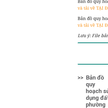
Bản đồ quy ho
và tải về TẠI 
Bản đồ quy ho
và tải về TẠI 
Lưu ý: File bả
>>
Bản đồ
quy
hoạch s
dụng đấ
phường