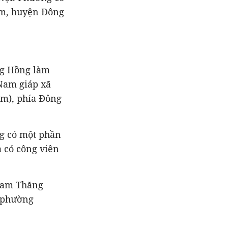
êm, huyện Đông
ng Hồng làm
 Nam giáp xã
m), phía Đông
g có một phần
 có công viên
Nam Thăng
m phường