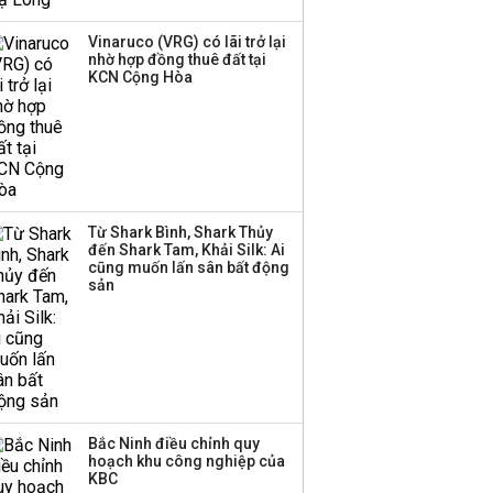
sau 5 năm hoạt động,
thanh lý toàn bộ cửa
Vinaruco (VRG) có lãi trở lại
nhờ hợp đồng thuê đất tại
hàng
KCN Cộng Hòa
DatVietVAC lãi sau thuế
135 tỷ đồng nửa đầu
năm, dồn 6 concert vào
cuối năm
Từ Shark Bình, Shark Thủy
Công ty 100 tỷ của
đến Shark Tam, Khải Silk: Ai
Huấn Hoa Hồng bỗng
cũng muốn lấn sân bất động
dưng ‘biến mất’, một
sản
công ty khác đã giải thể
Bắc Ninh điều chỉnh quy
hoạch khu công nghiệp của
KBC