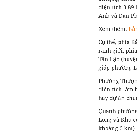
diện tích 3,8
Anh và Đan P
Xem thêm:
Bả
Cụ thể, phía 
ranh giới, phí
Tân Lập (huyệ
giáp phường L
Phường Thượng
diện tích làm 
hay dự án chun
Quanh phường 
Long và Khu c
khoảng 6 km).