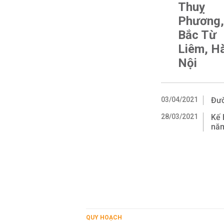
Thuỵ
Phương,
Bắc Từ
Liêm, H
Nội
03/04/2021
Đườ
28/03/2021
Kế 
nă
QUY HOẠCH