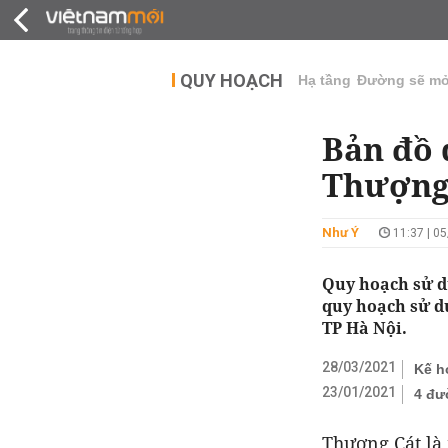
QUY HOẠCH
THỊ TRƯỜNG
DỰ Á
QUY HOẠCH
Hạ tầng
Đường sẽ m
Bản đồ 
Thượng 
Như Ý
11:37 | 0
Quy hoạch sử d
quy hoạch sử d
TP Hà Nội.
28/03/2021
Kế h
23/01/2021
4 đư
Thượng Cát là