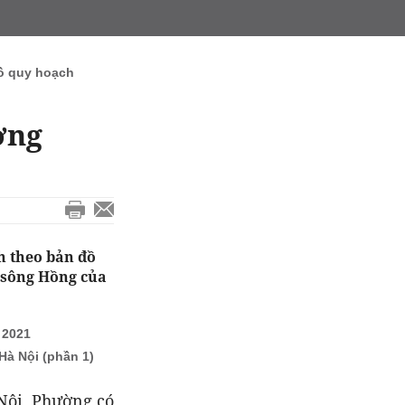
ồ quy hoạch
ờng
h theo bản đồ
 sông Hồng của
 2021
à Nội (phần 1)
Nội. Phường có