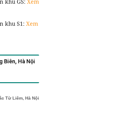
ân khu GS:
Xem
n khu S1:
Xem
g Biên, Hà Nội