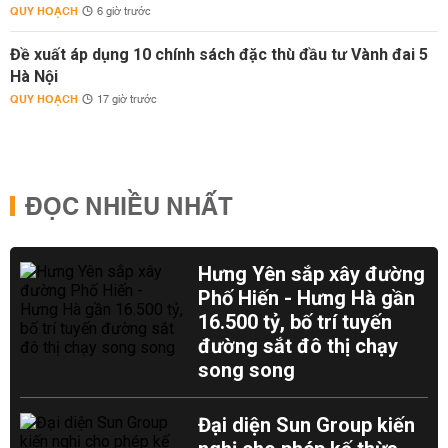
QUY HOẠCH
6 giờ trước
Đề xuất áp dụng 10 chính sách đặc thù đầu tư Vành đai 5
Hà Nội
QUY HOẠCH
17 giờ trước
ĐỌC NHIỀU NHẤT
Hưng Yên sắp xây đường
Phố Hiến - Hưng Hà gần
16.500 tỷ, bố trí tuyến
đường sắt đô thị chạy
song song
Đại diện Sun Group kiến