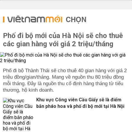
Về quy hoạch giao thông, 20/1/2012 Thủ tướng chính phủ
ban hành quyết định số 113/QĐ-TTg về phê duyệt quy
hoạch tổng thể phát triển kinh tế - xã hội tỉnh Vĩnh Phúc
CHỌN
đến năm 2020.
Theo quyết định 113 nói trên, quy hoạch giao thông tỉnh
Phố đi bộ mới của Hà Nội sẽ cho thuê
Vĩnh Phúc cụ thể như sau:
các gian hàng với giá 2 triệu/tháng
Giao thông vận tải
- Cơ bản hình thành khung hạ tầng giao thông trong giai
đoạn đến năm 2020, bao gồm hệ thống giao thông đối
ngoại và giao thông kết nối giữa các địa bàn trong tỉnh
Phố đi bộ Thành Thái sẽ cho thuê 40 gian hàng với giá 2
với hệ thống giao thông đối ngoại, trên cơ sở đảm bảo
triệu đồng/gian/tháng. Mang về nguồn thu 80 triệu đồng
quản lý tốt hành lang giao thông đối ngoại trong định
mỗi tháng. Đây là nguồn thu cố định hàng tháng từ tiểu
hướng bố trí không gian kinh tế - xã hội thống nhất trên
thương, hộ kinh doanh.
địa bàn tỉnh.
Khu vực Công viên Cầu Giấy sẽ là điểm
- Từng bước hiện đại hóa mạng giao thông nội tỉnh đảm
bắn pháo hoa và phố đi bộ mới tại Hà Nội
bảo nâng cao năng lực thông qua, tăng tốc độ lưu thông,
đảm bảo an toàn giao thông trên toàn hệ thống.
- Quản lý và tổ chức tốt, nâng cấp giao thông đô thị tại