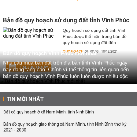
Bản đồ quy hoạch sử dụng đất tỉnh Vĩnh Phúc
Quy hoạch sử dụng đất tỉnh Vĩnh
Phúc được thể hiện trong bản đồ
quy hoạch sử dụng đất đến...
QUY HOẠCH
00:36 | 10/12/2021
Bản đồ quy hoạch Vĩnh Phúc mới nhất
Nhu cầu mua bán đất trên địa bàn tỉnh Vĩnh Phúc ngày
TÌM THEO NGÀY
nay đang tăng cao. Chính vì thế thông tin liên quan đến
bản đồ quy hoạch Vĩnh Phúc luôn luôn được nhiều độc
giả quan tâm tìm hiểu.
Sau đây chúng tôi sẽ cung cấp cho bạn những thông tin
TIN MỚI NHẤT
chi tiết về bản đồ quy hoạch Vĩnh Phúc tại 2 thành phố
và 7 huyện trực thuộc địa bàn tỉnh.
Đất có quy hoạch ở xã Nam Minh, tỉnh Ninh Bình
Giới thiệu về tỉnh Vĩnh Phúc
Bản đồ quy hoạch giao thông xã Nam Minh, tỉnh Ninh Bình thời kỳ
Vĩnh Phúc là một tỉnh vùng đồng bằng sông Hồng, Việt
2021 - 2030
Nam, nằm trong quy hoạch vùng thủ đô Hà Nội, vùng