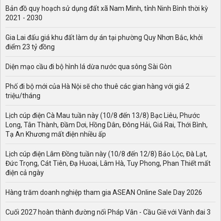
kinh tế trọng điểm Bắc Bộ.
Bản đồ quy hoạch sử dụng đất xã Nam Minh, tỉnh Ninh Bình thời kỳ
Tỉnh Vĩnh Phúc nằm trong khu vực châu thổ sông Hồng
2021 - 2030
có cả dạng địa hình trung du và miền núi. Tỉnh có vị trí
Gia Lai đấu giá khu đất làm dự án tại phường Quy Nhơn Bắc, khởi
địa lý: Phía bắc giáp tỉnh Thái Nguyên (với ranh giới là
điểm 23 tỷ đồng
dãy núi Tam Đảo) và tỉnh Tuyên Quang; Phía tây giáp
tỉnh Phú Thọ với ranh giới tự nhiên là sông Lô; Phía nam
Diện mạo cầu đi bộ hình lá dừa nước qua sông Sài Gòn
và phía đông giáp thủ đô Hà Nội với ranh giới tự nhiên là
sông Hồng.
Phố đi bộ mới của Hà Nội sẽ cho thuê các gian hàng với giá 2
triệu/tháng
Tỉnh có hệ thống giao thông khá thuận lợi, có tuyến Quốc
lộ 2, đường cao tốc Hà Nội - Lào Cai và đường sắt Hà
Lịch cúp điện Cà Mau tuần này (10/8 đến 13/8) Bạc Liêu, Phước
Nội - Lào Cai đi qua trên địa bàn. Có 4 dòng chính chảy
Long, Tân Thành, Đầm Dơi, Hồng Dân, Đông Hải, Giá Rai, Thới Bình,
qua địa phận tỉnh Vĩnh Phúc gồm có: sông Hồng, sông
Tạ An Khương mất điện nhiều ấp
Lô, sông Phó Đáy và sông Cà Lồ. Hệ thống sông Hồng là
tuyến đường thuỷ quan trọng, thuận lợi cho tàu bè.
Lịch cúp điện Lâm Đồng tuần này (10/8 đến 12/8) Bảo Lộc, Đà Lạt,
Đức Trọng, Cát Tiên, Đạ Huoai, Lâm Hà, Tuy Phong, Phan Thiết mất
Chi tiết về bản đồ quy hoạch Vĩnh Phúc
điện cả ngày
Bản đồ quy hoạch giao thông tỉnh Vĩnh Phúc
Hàng trăm doanh nghiệp tham gia ASEAN Online Sale Day 2026
Bản đồ quy hoạch giao thông tỉnh Vĩnh Phúc được thể
hiện trong bản đồ quy hoạch tỉnh Vĩnh Phúc.
Cuối 2027 hoàn thành đường nối Pháp Vân - Cầu Giẽ với Vành đai 3