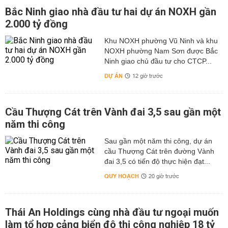
dần dần đưa hoạt động vận tải vào nền nếp, giảm thiểu
Bắc Ninh giao nhà đầu tư hai dự án NOXH gần
tai nạn giao thông và tạo điều kiện cho nhân dân đi lại.
2.000 tỷ đồng
- Xây dựng một số cảng lớn có công suất 500.000
Khu NOXH phường Vũ Ninh và khu
tấn/năm và các cảng đường thủy nội địa do tỉnh quản lý;
NOXH phường Nam Sơn được Bắc
nâng cấp tuyến đường sông Hà Nội - Việt Trì lên cấp II,
Ninh giao chủ đầu tư cho CTCP...
nâng cấp các tuyến đường vào cảng kết hợp với nâng
DỰ ÁN
12 giờ trước
cấp các tuyến đê (đảm bảo an toàn đê và khai thác hiệu
quả vận tải trên đê).
Bản đồ quy hoạch sử dụng đất tỉnh Vĩnh Phúc
Cầu Thượng Cát trên Vành đai 3,5 sau gần một
năm thi công
Quy hoạch sử dụng đất tỉnh Vĩnh Phúc được thể hiện
trong bản đồ quy hoạch sử dụng đất đến năm 2030, tầm
Sau gần một năm thi công, dự án
nhìn đến năm 2050.
cầu Thượng Cát trên đường Vành
đai 3,5 có tiến độ thực hiện đạt...
Về quy hoạch, 20/1/2012 Thủ tướng chính phủ ban hành
quyết định số 113/QĐ-TTg về phê duyệt quy hoạch tổng
QUY HOẠCH
20 giờ trước
thể phát triển kinh tế - xã hội tỉnh Vĩnh Phúc đến năm
2020.
Thái An Holdings cùng nhà đầu tư ngoại muốn
Mục tiêu cụ thể: Hình thành hệ thống các khu, cụm công
làm tổ hợp cảng biển đô thị công nghiệp 18 tỷ
nghiệp hợp lý trên địa bàn, đảm bảo sự phát triển bền