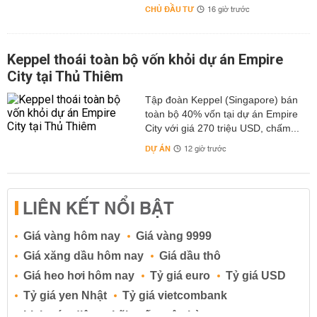
CHỦ ĐẦU TƯ
16 giờ trước
Keppel thoái toàn bộ vốn khỏi dự án Empire
City tại Thủ Thiêm
Tập đoàn Keppel (Singapore) bán
toàn bộ 40% vốn tại dự án Empire
City với giá 270 triệu USD, chấm...
DỰ ÁN
12 giờ trước
LIÊN KẾT NỔI BẬT
Giá vàng hôm nay
Giá vàng 9999
Giá xăng dầu hôm nay
Giá dầu thô
Giá heo hơi hôm nay
Tỷ giá euro
Tỷ giá USD
Tỷ giá yen Nhật
Tỷ giá vietcombank
Lịch cúp điện
Lãi suất ngân hàng