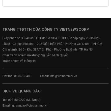
Lãi suất tiết kiệm
Lãi suất tiền gửi
Lãi suất ngân hàng Agribank
Lãi suất ngân hàng Sacombank
Lãi suất ngân hàng BIDV
TRANG TTĐTTH CỦA CÔNG TY VIETNEWSCORP
Lãi suất ngân hàng Vietinbank
Giấy phép số 3324/GP-TTĐT do Sở VH&TT TPHCM cấp ngày 20/3/2026
Lãi suất ngân hàng Vietcombank
Lầu 5 - Compa Building - 293 Điện Biên Phủ - Phường Gia Định - TP.HCM
Chi nhánh:
Số 5 - Khu 38A Trần Phú - Phường Ba Đình - TP. Hà Nội
Chịu trách nhiệm nội dung:
Nguyễn Minh Quyết
Trách nhiệm về thông tin
Hotline:
0975798489
Email:
info@vietnammoi.vn
DỊCH VỤ QUẢNG CÁO:
Tel:
0931589222 (Ms Ngọc)
Email:
quangcao@vietnammoi.vn