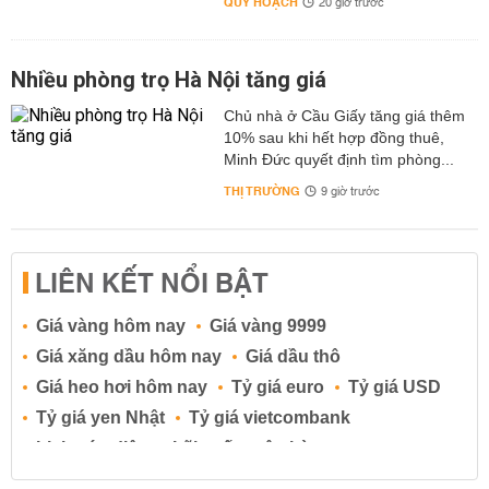
QUY HOẠCH
20 giờ trước
Nhiều phòng trọ Hà Nội tăng giá
Chủ nhà ở Cầu Giấy tăng giá thêm
10% sau khi hết hợp đồng thuê,
Minh Đức quyết định tìm phòng...
THỊ TRƯỜNG
9 giờ trước
LIÊN KẾT NỔI BẬT
Giá vàng hôm nay
Giá vàng 9999
Giá xăng dầu hôm nay
Giá dầu thô
Giá heo hơi hôm nay
Tỷ giá euro
Tỷ giá USD
Tỷ giá yen Nhật
Tỷ giá vietcombank
Lịch cúp điện
Lãi suất ngân hàng
Lãi suất tiết kiệm
Lãi suất tiền gửi