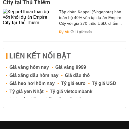
City tại Thủ Thiêm
Tập đoàn Keppel (Singapore) bán
toàn bộ 40% vốn tại dự án Empire
City với giá 270 triệu USD, chấm...
DỰ ÁN
11 giờ trước
LIÊN KẾT NỔI BẬT
Giá vàng hôm nay
Giá vàng 9999
Giá xăng dầu hôm nay
Giá dầu thô
Giá heo hơi hôm nay
Tỷ giá euro
Tỷ giá USD
Tỷ giá yen Nhật
Tỷ giá vietcombank
Lịch cúp điện
Lãi suất ngân hàng
Lãi suất tiết kiệm
Lãi suất tiền gửi
Lãi suất ngân hàng Agribank
Lãi suất ngân hàng Sacombank