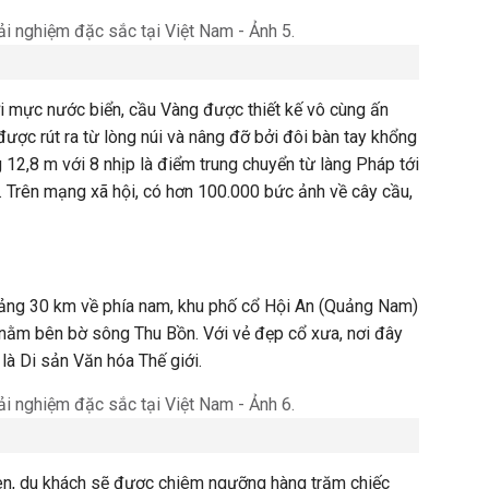
 mực nước biển, cầu Vàng được thiết kế vô cùng ấn
được rút ra từ lòng núi và nâng đỡ bởi đôi bàn tay khổng
 12,8 m với 8 nhịp là điểm trung chuyển từ làng Pháp tới
h. Trên mạng xã hội, có hơn 100.000 bức ảnh về cây cầu,
ảng 30 km về phía nam, khu phố cổ Hội An (Quảng Nam)
ũ, nằm bên bờ sông Thu Bồn. Với vẻ đẹp cổ xưa, nơi đây
à Di sản Văn hóa Thế giới.
đèn, du khách sẽ được chiêm ngưỡng hàng trăm chiếc