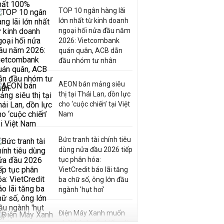
TOP 10 ngân hàng lãi
lớn nhất từ kinh doanh
ngoại hối nửa đầu năm
2026: Vietcombank
quán quân, ACB dẫn
đầu nhóm tư nhân
AEON bán mảng siêu
thị tại Thái Lan, dồn lực
cho ‘cuộc chiến’ tại Việt
Nam
Bức tranh tài chính tiêu
dùng nửa đầu 2026 tiếp
tục phân hóa:
VietCredit báo lãi tăng
ba chữ số, ông lớn đầu
ngành 'hụt hơi'
Điện Máy Xanh muốn
phát hành cổ phiếu với