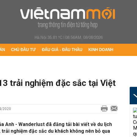
Hà Nội 35.81 °C
|
08:56AM, 08/08/2026
ÁN
CHỦ ĐẦU TƯ
ĐẤU GIÁ - ĐẤU THẦU
KINH DOANH
13 trải nghiệm đặc sắc tại Việt
4/2020
ủa Anh - Wanderlust đã đăng tải bài viết về du lịch
2 trải nghiệm đặc sắc du khách không nên bỏ qua