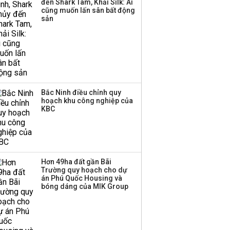
đến Shark Tam, Khải Silk: Ai
Huấn Hoa Hồng bỗng
cũng muốn lấn sân bất động
dưng ‘biến mất’, một
sản
công ty khác đã giải thể
Bắc Ninh điều chỉnh quy
hoạch khu công nghiệp của
KBC
Hơn 49ha đất gần Bãi
Trường quy hoạch cho dự
án Phú Quốc Housing và
bóng dáng của MIK Group