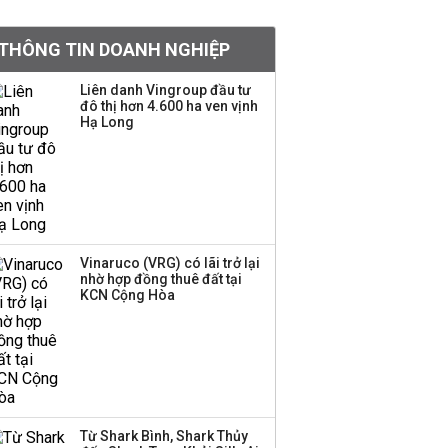
tỷ lệ 1:1 để tăng thanh
khoản
THÔNG TIN DOANH NGHIỆP
Sau nhịp điều chỉnh
Liên danh Vingroup đầu tư
đô thị hơn 4.600 ha ven vịnh
mạnh, CTCK nhìn thấy
Hạ Long
cơ hội ở nhóm cổ phiếu
nào?
Một thương hiệu thời
trang Việt đóng cửa
sau 5 năm hoạt động,
thanh lý toàn bộ cửa
Vinaruco (VRG) có lãi trở lại
nhờ hợp đồng thuê đất tại
hàng
KCN Cộng Hòa
DatVietVAC lãi sau thuế
135 tỷ đồng nửa đầu
năm, dồn 6 concert vào
cuối năm
Từ Shark Bình, Shark Thủy
Công ty 100 tỷ của