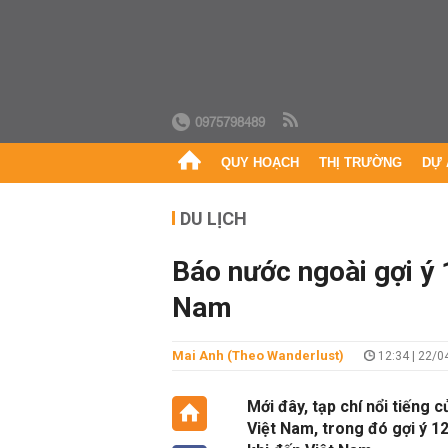
0975798489
QUY HOẠCH
THỊ TRƯỜNG
DỰ 
DU LỊCH
Báo nước ngoài gợi ý 
Nam
Mai Anh (theo Wanderlust)
12:34 | 22/0
Mới đây, tạp chí nổi tiếng c
Việt Nam, trong đó gợi ý 1