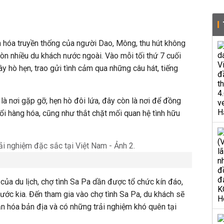
n hóa truyền thống của người Dao, Mông, thu hút không
òn nhiều du khách nước ngoài. Vào mỗi tối thứ 7 cuối
đây hò hẹn, trao gửi tình cảm qua những câu hát, tiếng
là nơi gặp gỡ, hẹn hò đôi lứa, đây còn là nơi để đồng
ổi hàng hóa, cũng như thắt chặt mối quan hệ tình hữu
 của du lịch, chợ tình Sa Pa dần được tổ chức kín đáo,
rước kia. Đến tham gia vào chợ tình Sa Pa, du khách sẽ
ăn hóa bản địa và có những trải nghiệm khó quên tại