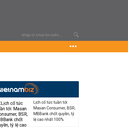
Lịch cổ tức tuần tới:
Masan Consumer, BSR,
MBBank chốt quyền, tỷ
lệ cao nhất 100%