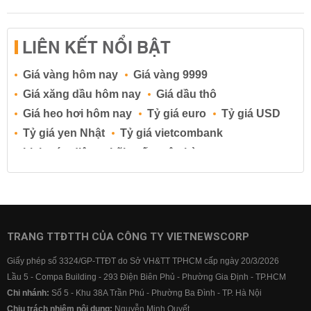
LIÊN KẾT NỔI BẬT
Giá vàng hôm nay
Giá vàng 9999
Giá xăng dầu hôm nay
Giá dầu thô
Giá heo hơi hôm nay
Tỷ giá euro
Tỷ giá USD
Tỷ giá yen Nhật
Tỷ giá vietcombank
Lịch cúp điện
Lãi suất ngân hàng
Lãi suất tiết kiệm
Lãi suất tiền gửi
Lãi suất ngân hàng Agribank
Lãi suất ngân hàng Sacombank
Lãi suất ngân hàng BIDV
TRANG TTĐTTH CỦA CÔNG TY VIETNEWSCORP
Lãi suất ngân hàng Vietinbank
Giấy phép số 3324/GP-TTĐT do Sở VH&TT TPHCM cấp ngày 20/3/2026
Lãi suất ngân hàng Vietcombank
Lầu 5 - Compa Building - 293 Điện Biên Phủ - Phường Gia Định - TP.HCM
Chi nhánh:
Số 5 - Khu 38A Trần Phú - Phường Ba Đình - TP. Hà Nội
Chịu trách nhiệm nội dung:
Nguyễn Minh Quyết