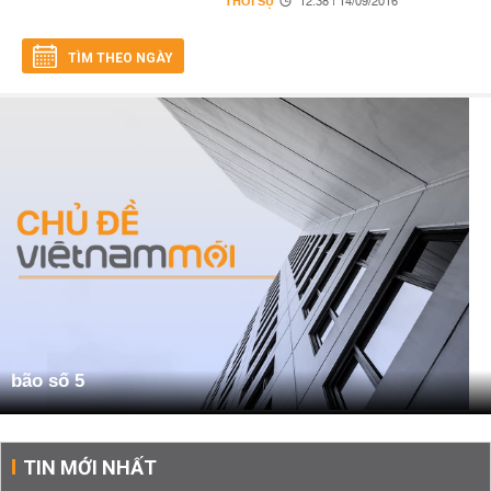
THỜI SỰ
12:38 | 14/09/2016
TÌM THEO NGÀY
bão số 5
TIN MỚI NHẤT