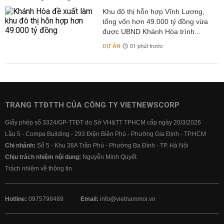
Khu đô thị hỗn hợp Vĩnh Lương,
tổng vốn hơn 49.000 tỷ đồng vừa
được UBND Khánh Hòa trình...
DỰ ÁN
01 phút trước
TRANG TTĐTTH CỦA CÔNG TY VIETNEWSCORP
Giấy phép số 3324/GP-TTĐT do Sở VH&TT TPHCM cấp ngày 20/3/2026
Lầu 5 - Compa Building - 293 Điện Biên Phủ - Phường Gia Định - TP.HCM
Chi nhánh:
Số 5 - Khu 38A Trần Phú - Phường Ba Đình - TP. Hà Nội
Chịu trách nhiệm nội dung:
Nguyễn Minh Quyết
Trách nhiệm về thông tin
Hotline:
0975798489
Email:
info@vietnammoi.vn