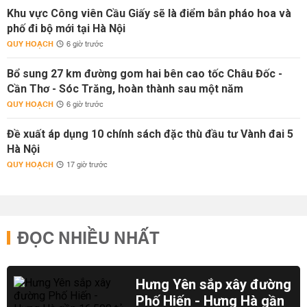
Khu vực Công viên Cầu Giấy sẽ là điểm bắn pháo hoa và
phố đi bộ mới tại Hà Nội
QUY HOẠCH
6 giờ trước
Bổ sung 27 km đường gom hai bên cao tốc Châu Đốc -
Cần Thơ - Sóc Trăng, hoàn thành sau một năm
QUY HOẠCH
6 giờ trước
Đề xuất áp dụng 10 chính sách đặc thù đầu tư Vành đai 5
Hà Nội
QUY HOẠCH
17 giờ trước
ĐỌC NHIỀU NHẤT
Hưng Yên sắp xây đường
Phố Hiến - Hưng Hà gần