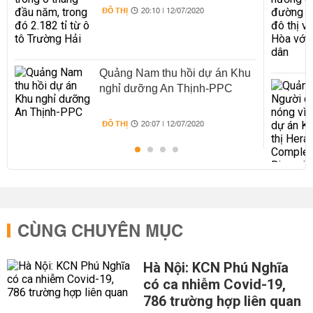
Trường Hải
ĐÔ THỊ
20:10 | 12/07/2020
Quảng Nam thu hồi dự án Khu
nghỉ dưỡng An Thịnh-PPC
ĐÔ THỊ
20:07 | 12/07/2020
CÙNG CHUYÊN MỤC
Hà Nội: KCN Phú Nghĩa
có ca nhiễm Covid-19,
786 trường hợp liên quan