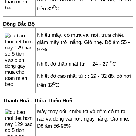
o
trên 32
C
Đông Bắc Bộ
Nhiều mây, có mưa vài nơi, trưa chiều
giảm mây trời nắng. Gió nhẹ. Độ ẩm 55 -
97%
o
Nhiệt độ thấp nhất từ :
: 24 - 27
C
Nhiệt độ cao nhất từ :
: 29 - 32 độ, có nơi
o
trên 32
C
Thanh Hoá - Thừa Thiên Huế
Mây thay đổi, chiều tối và đêm có mưa
rào và dông vài nơi, ngày nắng. Gió nhẹ.
Độ ẩm 56-96%