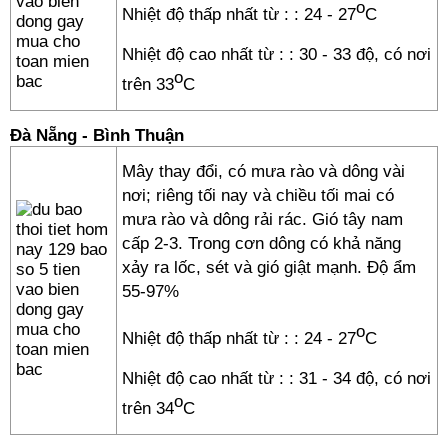
o
Nhiệt độ thấp nhất từ :
: 24 - 27
C
Nhiệt độ cao nhất từ :
: 30 - 33 độ, có nơi
o
trên 33
C
Đà Nẵng - Bình Thuận
Mây thay đổi, có mưa rào và dông vài
nơi; riêng tối nay và chiều tối mai có
mưa rào và dông rải rác. Gió tây nam
cấp 2-3. Trong cơn dông có khả năng
xảy ra lốc, sét và gió giật mạnh. Độ ẩm
55-97%
o
Nhiệt độ thấp nhất từ :
: 24 - 27
C
Nhiệt độ cao nhất từ :
: 31 - 34 độ, có nơi
o
trên 34
C