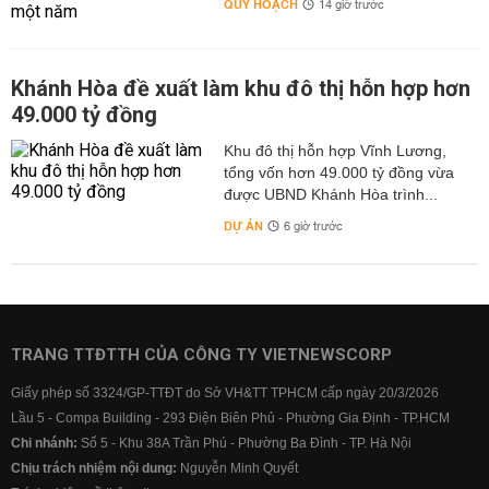
QUY HOẠCH
14 giờ trước
Khánh Hòa đề xuất làm khu đô thị hỗn hợp hơn
49.000 tỷ đồng
Khu đô thị hỗn hợp Vĩnh Lương,
tổng vốn hơn 49.000 tỷ đồng vừa
được UBND Khánh Hòa trình...
DỰ ÁN
6 giờ trước
TRANG TTĐTTH CỦA CÔNG TY VIETNEWSCORP
Giấy phép số 3324/GP-TTĐT do Sở VH&TT TPHCM cấp ngày 20/3/2026
Lầu 5 - Compa Building - 293 Điện Biên Phủ - Phường Gia Định - TP.HCM
Chi nhánh:
Số 5 - Khu 38A Trần Phú - Phường Ba Đình - TP. Hà Nội
Chịu trách nhiệm nội dung:
Nguyễn Minh Quyết