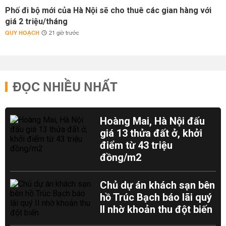
Phố đi bộ mới của Hà Nội sẽ cho thuê các gian hàng với
giá 2 triệu/tháng
QUY HOẠCH
21 giờ trước
ĐỌC NHIỀU NHẤT
Hoàng Mai, Hà Nội đấu
giá 13 thửa đất ở, khởi
điểm từ 43 triệu
đồng/m2
Chủ dự án khách sạn bên
hồ Trúc Bạch báo lãi quý
II nhờ khoản thu đột biến