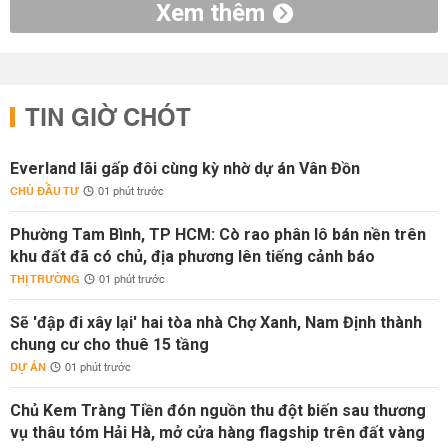
Xem thêm
TIN GIỜ CHÓT
Everland lãi gấp đôi cùng kỳ nhờ dự án Vân Đồn
CHỦ ĐẦU TƯ
01 phút trước
Phường Tam Bình, TP HCM: Cò rao phân lô bán nền trên
khu đất đã có chủ, địa phương lên tiếng cảnh báo
THỊ TRƯỜNG
01 phút trước
Sẽ 'đập đi xây lại' hai tòa nhà Chợ Xanh, Nam Định thành
chung cư cho thuê 15 tầng
DỰ ÁN
01 phút trước
Chủ Kem Tràng Tiền đón nguồn thu đột biến sau thương
vụ thâu tóm Hải Hà, mở cửa hàng flagship trên đất vàng