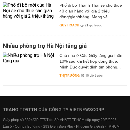
Phố đi bộ Thành Thái sẽ cho thuê
40 gian hàng với giá 2 triệu
đồng/gian/tháng. Mang về...
QUY HOẠCH
21 giờ trước
Nhiều phòng trọ Hà Nội tăng giá
Chủ nhà ở Cầu Giấy tăng giá thêm
10% sau khi hết hợp đồng thuê,
Minh Đức quyết định tìm phòng...
THỊ TRƯỜNG
10 giờ trước
TRANG TTĐTTH CỦA CÔNG TY VIETNEWSCORP
Giấy phép số 3324/GP-TTĐT do Sở VH&TT TPHCM cấp ngày 20/3/2026
Lầu 5 - Compa Building - 293 Điện Biên Phủ - Phường Gia Định - TP.HCM