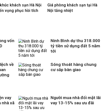
khúc khách sạn Hà Nội
Giá phòng khách sạn tại Hà
iển vọng phục hồi tích
Nội tăng nhiệt
òng vốn
Ninh Bình dự thu 318.000
SD
tỷ tiền sử dụng đất 5 năm
tới
 lệch về
Sóng thoát hàng chung
uan
cư sắp bàn giao
rường
ện vay
Người mua nhà đối mặt lãi
 nhà xã
vay 13-15% sau ưu đãi