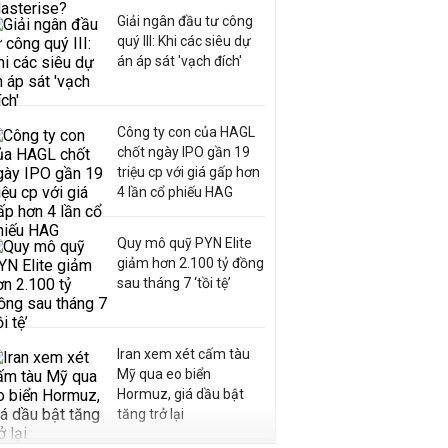
Giải ngân đầu tư công
quý III: Khi các siêu dự
án áp sát 'vạch đích'
Công ty con của HAGL
chốt ngày IPO gần 19
triệu cp với giá gấp hơn
4 lần cổ phiếu HAG
Quy mô quỹ PYN Elite
giảm hơn 2.100 tỷ đồng
sau tháng 7 ‘tồi tệ’
Iran xem xét cấm tàu
Mỹ qua eo biển
Hormuz, giá dầu bật
tăng trở lại