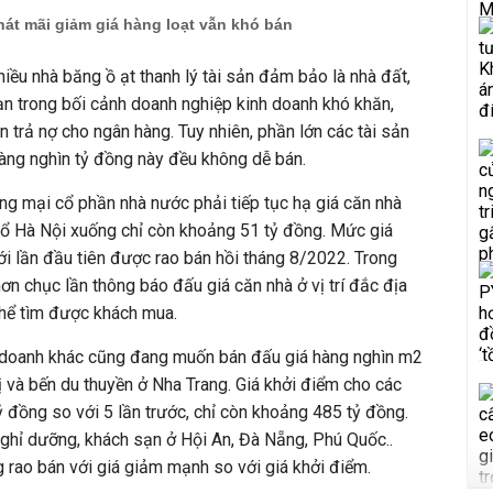
át mãi giảm giá hàng loạt vẫn khó bán
iều nhà băng ồ ạt thanh lý tài sản đảm bảo là nhà đất,
n trong bối cảnh doanh nghiệp kinh doanh khó khăn,
 trả nợ cho ngân hàng. Tuy nhiên, phần lớn các tài sản
 hàng nghìn tỷ đồng này đều không dễ bán.
g mại cổ phần nhà nước phải tiếp tục hạ giá căn nhà
ổ Hà Nội xuống chỉ còn khoảng 51 tỷ đồng. Mức giá
ới lần đầu tiên được rao bán hồi tháng 8/2022. Trong
ơn chục lần thông báo đấu giá căn nhà ở vị trí đắc địa
thể tìm được khách mua.
 doanh khác cũng đang muốn bán đấu giá hàng nghìn m2
ị và bến du thuyền ở Nha Trang. Giá khởi điểm cho các
ỷ đồng so với 5 lần trước, chỉ còn khoảng 485 tỷ đồng.
nghỉ dưỡng, khách sạn ở Hội An, Đà Nẵng, Phú Quốc..
 rao bán với giá giảm mạnh so với giá khởi điểm.