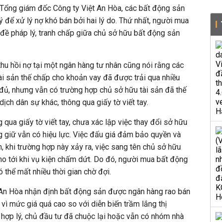
Tổng giám đốc Công ty Việt An Hòa, các bất động sản
 để xử lý nợ khó bán bởi hai lý do. Thứ nhất, người mua
 đề pháp lý, tranh chấp giữa chủ sở hữu bất động sản
hu hồi nợ tại một ngân hàng tư nhân cũng nói rằng các
i sản thế chấp cho khoản vay đã được trải qua nhiều
đủ, nhưng vẫn có trường hợp chủ sở hữu tài sản đã thế
ịch dân sự khác, thông qua giấy tờ viết tay.
 qua giấy tờ viết tay, chưa xác lập việc thay đổi sở hữu
 giữ vẫn có hiệu lực. Việc đấu giá đảm bảo quyền và
n, khi trường hợp này xảy ra, việc sang tên chủ sở hữu
ho tới khi vụ kiện chấm dứt. Do đó, người mua bất động
 thể mất nhiều thời gian chờ đợi.
 An Hòa nhận định bất động sản được ngân hàng rao bán
ì mức giá quá cao so với diễn biến trầm lắng thị
á hợp lý, chủ đầu tư đã chuộc lại hoặc vẫn có nhóm nhà