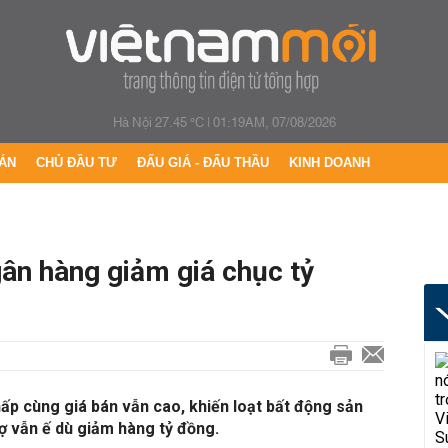
Hà Nội 27.45 °C
|
01:19AM, 07/08/2026
ÁN
CHỦ ĐẦU TƯ
ĐẤU GIÁ - ĐẤU THẦU
KINH DOANH
ân hàng giảm giá chục tỷ
hấp cùng giá bán vẫn cao, khiến loạt bất động sản
ợ vẫn ế dù giảm hàng tỷ đồng.