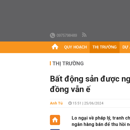
0975798489
QUY HOẠCH
THỊ TRƯỜNG
DỰ 
THỊ TRƯỜNG
Bất động sản được ng
đồng vẫn ế
Anh Tú
15:51 | 25/06/2024
Lo ngại về pháp lý, tranh c
ngân hàng bán để thu hồi n