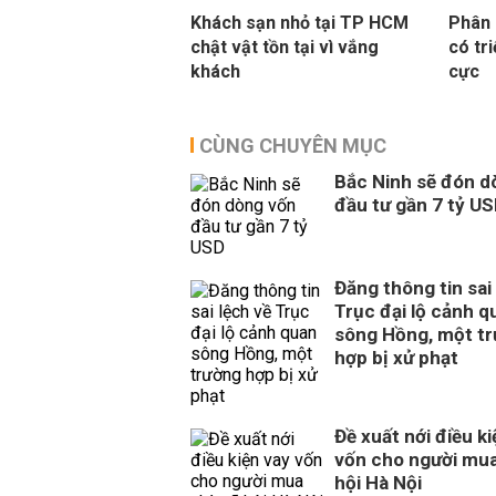
Khách sạn nhỏ tại TP HCM
Phân 
chật vật tồn tại vì vắng
có tr
khách
cực
CÙNG CHUYÊN MỤC
Bắc Ninh sẽ đón d
đầu tư gần 7 tỷ U
Đăng thông tin sai
Trục đại lộ cảnh q
sông Hồng, một t
hợp bị xử phạt
Đề xuất nới điều ki
vốn cho người mua
hội Hà Nội