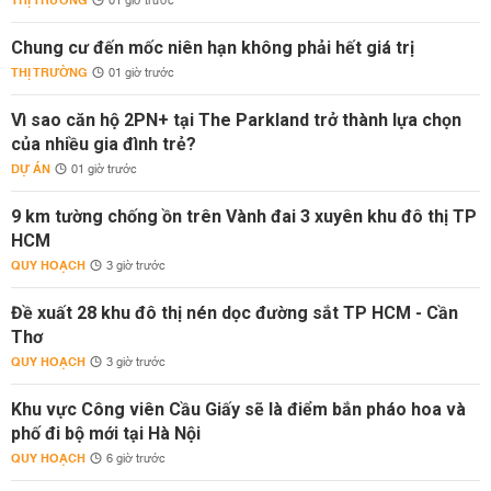
THỊ TRƯỜNG
01 giờ trước
Chung cư đến mốc niên hạn không phải hết giá trị
THỊ TRƯỜNG
01 giờ trước
Vì sao căn hộ 2PN+ tại The Parkland trở thành lựa chọn
của nhiều gia đình trẻ?
DỰ ÁN
01 giờ trước
9 km tường chống ồn trên Vành đai 3 xuyên khu đô thị TP
HCM
QUY HOẠCH
3 giờ trước
Đề xuất 28 khu đô thị nén dọc đường sắt TP HCM - Cần
Thơ
QUY HOẠCH
3 giờ trước
Khu vực Công viên Cầu Giấy sẽ là điểm bắn pháo hoa và
phố đi bộ mới tại Hà Nội
QUY HOẠCH
6 giờ trước