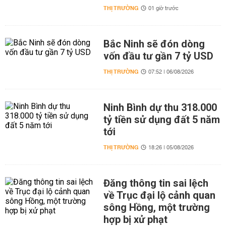
THỊ TRƯỜNG
01 giờ trước
Bắc Ninh sẽ đón dòng
vốn đầu tư gần 7 tỷ USD
THỊ TRƯỜNG
07:52 | 06/08/2026
Ninh Bình dự thu 318.000
tỷ tiền sử dụng đất 5 năm
tới
THỊ TRƯỜNG
18:26 | 05/08/2026
Đăng thông tin sai lệch
về Trục đại lộ cảnh quan
sông Hồng, một trường
hợp bị xử phạt