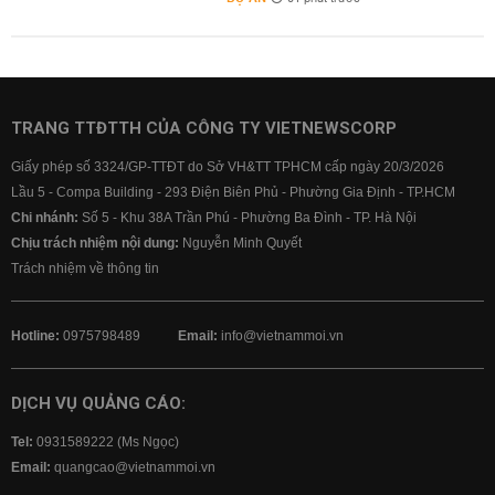
TRANG TTĐTTH CỦA CÔNG TY VIETNEWSCORP
Giấy phép số 3324/GP-TTĐT do Sở VH&TT TPHCM cấp ngày 20/3/2026
Lầu 5 - Compa Building - 293 Điện Biên Phủ - Phường Gia Định - TP.HCM
Chi nhánh:
Số 5 - Khu 38A Trần Phú - Phường Ba Đình - TP. Hà Nội
Chịu trách nhiệm nội dung:
Nguyễn Minh Quyết
Trách nhiệm về thông tin
Hotline:
0975798489
Email:
info@vietnammoi.vn
DỊCH VỤ QUẢNG CÁO:
Tel:
0931589222 (Ms Ngọc)
Email:
quangcao@vietnammoi.vn