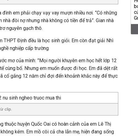
a đình em phải chạy vạy vay mượn nhiều nơi. ”Có những
ận nhà đòi nợ nhưng nhà không có tiền để trả”. Gian nhà
trơ nguyên gạch thô.
 THPT Định đều là học sinh giỏi. Em còn đạt giải Nhì
 nghề nghiệp cấp trường.
 ước mơ của mình: ”Mọi người khuyên em học hết lớp 12
nh tế cùng bố. Nhưng em muốn được đi học. Em đã dệt rất
ã cố gắng 12 năm chỉ đợi đến khoảnh khắc này để thực
ừ clip.
ng thuộc huyện Quốc Oai có hoàn cảnh của em Lê Thị
không kém. Em mồ côi cả cha lẫn mẹ, hiện đang sống