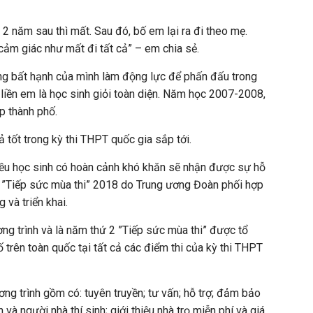
 2 năm sau thì mất. Sau đó, bố em lại ra đi theo mẹ.
cảm giác như mất đi tất cả” – em chia sẻ.
ng bất hạnh của mình làm động lực để phấn đấu trong
liền em là học sinh giỏi toàn diện. Năm học 2007-2008,
p thành phố.
 tốt trong kỳ thi THPT quốc gia sắp tới.
iều học sinh có hoàn cảnh khó khăn sẽ nhận được sự hỗ
h ”Tiếp sức mùa thi” 2018 do Trung ương Đoàn phối hợp
và triển khai.
ơng trình và là năm thứ 2 ”Tiếp sức mùa thi” được tổ
ố trên toàn quốc tại tất cả các điểm thi của kỳ thi THPT
ng trình gồm có: tuyên truyền; tư vấn; hỗ trợ; đảm bảo
nh và người nhà thí sinh; giới thiệu nhà trọ miễn phí và giá