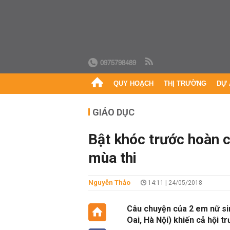
0975798489
QUY HOẠCH
THỊ TRƯỜNG
DỰ 
GIÁO DỤC
Bật khóc trước hoàn c
mùa thi
Nguyễn Thảo
14:11 | 24/05/2018
Câu chuyện của 2 em nữ si
Oai, Hà Nội) khiến cả hội t