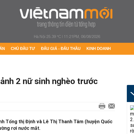
Hà Nội 25.39 °C
|
11:21PM, 06/08/2026
ÁN
CHỦ ĐẦU TƯ
ĐẤU GIÁ - ĐẤU THẦU
KINH DOANH
ảnh 2 nữ sinh nghèo trước
nh Tống thị Định và Lê Thị Thanh Tâm (huyện Quốc
rường rơi nước mắt.