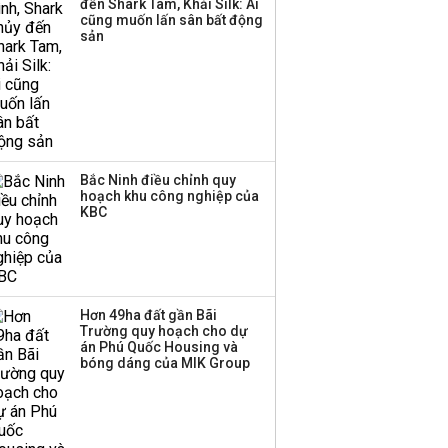
đến Shark Tam, Khải Silk: Ai
cũng muốn lấn sân bất động
Thị trường thường
sản
‘phất lên’ trong tháng 8,
nhóm ngành nào có
tiềm năng dẫn sóng?
Bắc Ninh điều chỉnh quy
hoạch khu công nghiệp của
KBC
Hơn 49ha đất gần Bãi
Trường quy hoạch cho dự
án Phú Quốc Housing và
bóng dáng của MIK Group