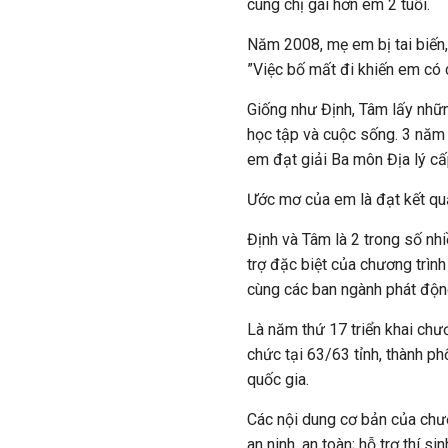
cùng chị gái hơn em 2 tuổi.
Năm 2008, mẹ em bị tai biến,
”Việc bố mất đi khiến em có 
Giống như Định, Tâm lấy nhữ
học tập và cuộc sống. 3 năm 
em đạt giải Ba môn Địa lý cấ
Ước mơ của em là đạt kết quả
Định và Tâm là 2 trong số nh
trợ đặc biệt của chương trìn
cùng các ban ngành phát động 
Là năm thứ 17 triển khai chư
chức tại 63/63 tỉnh, thành ph
quốc gia.
Các nội dung cơ bản của chươ
an ninh, an toàn; hỗ trợ thí si