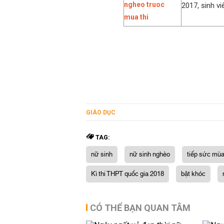
2017, sinh v
GIÁO DỤC
TAG:
nữ sinh
nữ sinh nghèo
tiếp sức mùa
Kì thi THPT quốc gia 2018
bật khóc
CÓ THỂ BẠN QUAN TÂM