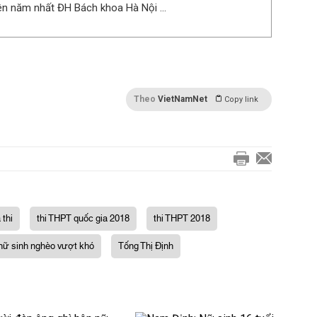
iên năm nhất ĐH Bách khoa Hà Nội ...
Theo
VietNamNet
Copy link
 thi
thi THPT quốc gia 2018
thi THPT 2018
nữ sinh nghèo vượt khó
Tống Thị Định