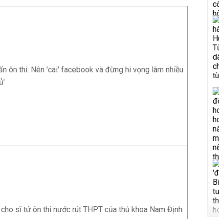
vấn ôn thi: Nên 'cai' facebook và đừng hi vọng làm nhiều
ủ'
' cho sĩ tử ôn thi nước rút THPT của thủ khoa Nam Định