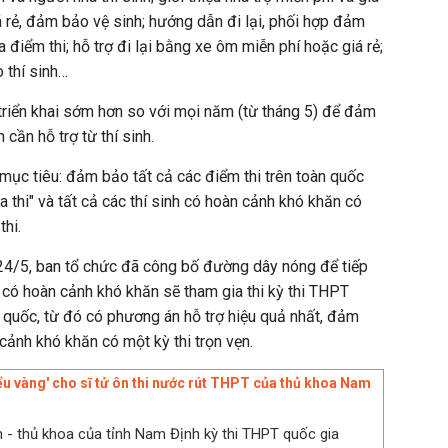
á rẻ, đảm bảo vệ sinh; hướng dẫn đi lại, phối hợp đảm
a điểm thi; hỗ trợ đi lại bằng xe ôm miễn phí hoặc giá rẻ;
 thí sinh…
triển khai sớm hơn so với mọi năm (từ tháng 5) để đảm
cần hỗ trợ từ thí sinh.
 mục tiêu: đảm bảo tất cả các điểm thi trên toàn quốc
 thi" và tất cả các thí sinh có hoàn cảnh khó khăn có
thi.
24/5, ban tổ chức đã công bố đường dây nóng để tiếp
h có hoàn cảnh khó khăn sẽ tham gia thi kỳ thi THPT
 quốc, từ đó có phương án hỗ trợ hiệu quả nhất, đảm
cảnh khó khăn có một kỳ thi trọn vẹn.
iểu vàng' cho sĩ tử ôn thi nước rút THPT của thủ khoa Nam
 - thủ khoa của tỉnh Nam Định kỳ thi THPT quốc gia