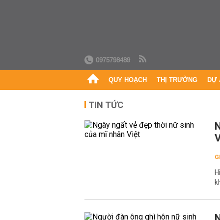
0975798489
QUY HOẠCH
THỊ TRƯỜNG
DỰ 
TIN TỨC
N
V
G
H
k
N