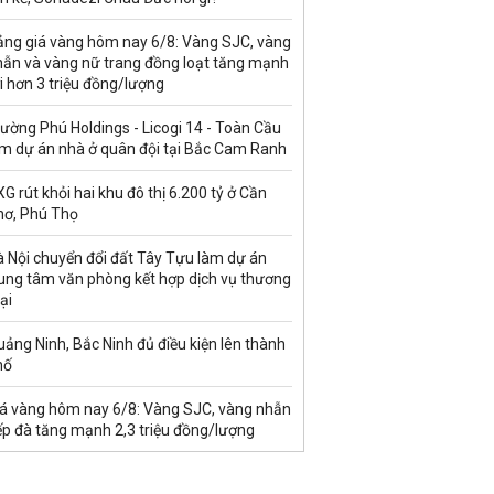
ảng giá vàng hôm nay 6/8: Vàng SJC, vàng
hẫn và vàng nữ trang đồng loạt tăng mạnh
i hơn 3 triệu đồng/lượng
ường Phú Holdings - Licogi 14 - Toàn Cầu
àm dự án nhà ở quân đội tại Bắc Cam Ranh
G rút khỏi hai khu đô thị 6.200 tỷ ở Cần
hơ, Phú Thọ
à Nội chuyển đổi đất Tây Tựu làm dự án
rung tâm văn phòng kết hợp dịch vụ thương
ại
ảng Ninh, Bắc Ninh đủ điều kiện lên thành
hố
iá vàng hôm nay 6/8: Vàng SJC, vàng nhẫn
ếp đà tăng mạnh 2,3 triệu đồng/lượng