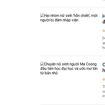
H
đ
G
D
q
h
C
h
G
T
c
m