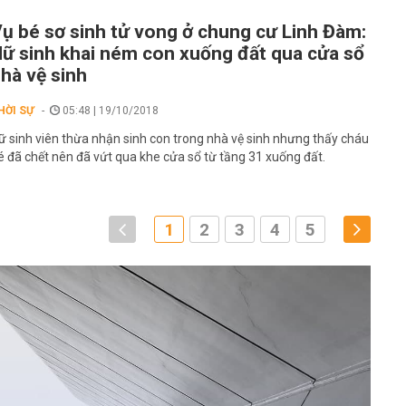
ụ bé sơ sinh tử vong ở chung cư Linh Đàm:
ữ sinh khai ném con xuống đất qua cửa sổ
hà vệ sinh
HỜI SỰ
05:48 | 19/10/2018
ữ sinh viên thừa nhận sinh con trong nhà vệ sinh nhưng thấy cháu
é đã chết nên đã vứt qua khe cửa sổ từ tầng 31 xuống đất.
1
2
3
4
5