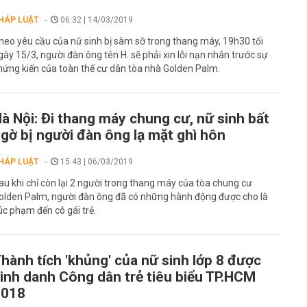
HÁP LUẬT
06:32 | 14/03/2019
heo yêu cầu của nữ sinh bị sàm sỡ trong thang máy, 19h30 tối
gày 15/3, người đàn ông tên H. sẽ phải xin lỗi nạn nhân trước sự
hứng kiến của toàn thể cư dân tòa nhà Golden Palm.
à Nội: Đi thang máy chung cư, nữ sinh bất
gờ bị người đàn ông lạ mặt ghì hôn
HÁP LUẬT
15:43 | 06/03/2019
au khi chỉ còn lại 2 người trong thang máy của tòa chung cư
olden Palm, người đàn ông đã có những hành động được cho là
úc phạm đến cô gái trẻ.
hành tích 'khủng' của nữ sinh lớp 8 được
inh danh Công dân trẻ tiêu biểu TP.HCM
2018