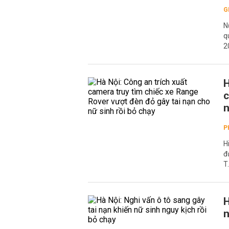
G
N
q
2
H
c
n
P
H
đ
T
H
n