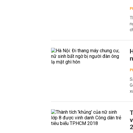
P
T
n
c
H
n
P
S
G
x
T
v