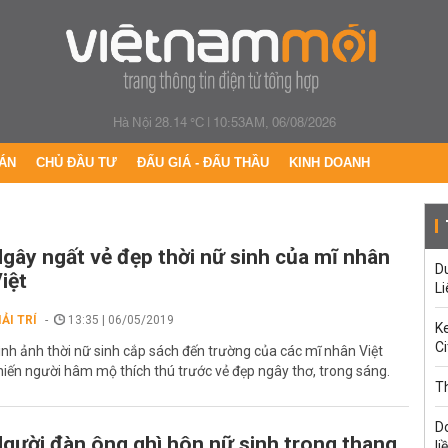
Hà Nội 28.14 °C
|
10:53AM, 06/08/2026
ÁN
CHỦ ĐẦU TƯ
ĐẤU GIÁ - ĐẤU THẦU
KINH DOANH
gây ngất vẻ đẹp thời nữ sinh của mĩ nhân
Du
iệt
Li
IẢI TRÍ
13:35 | 06/05/2019
Ke
Ci
ình ảnh thời nữ sinh cắp sách đến trường của các mĩ nhân Việt
hiến người hâm mộ thích thú trước vẻ đẹp ngây thơ, trong sáng.
Th
D
gười đàn ông ghì hôn nữ sinh trong thang
li