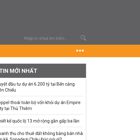
TIN MỚI NHẤT
yệt đầu tư dự án 6.200 tỷ tại Bến cảng
ên Chiểu
ppel thoái toàn bộ vốn khỏi dự án Empire
ty tại Thủ Thiêm
iết kế quốc lộ 13 mở rộng gần gấp ba lần
oanh thu cho thuê đất không bằng bán nhà
ền kề, Sonadezi Châu Đức nói gì?