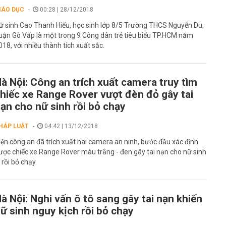
IÁO DỤC
00:28 | 28/12/2018
ữ sinh Cao Thanh Hiếu, học sinh lớp 8/5 Trường THCS Nguyễn Du,
uận Gò Vấp là một trong 9 Công dân trẻ tiêu biểu TP.HCM năm
018, với nhiều thành tích xuất sắc.
à Nội: Công an trích xuất camera truy tìm
hiếc xe Range Rover vượt đèn đỏ gây tai
ạn cho nữ sinh rồi bỏ chạy
HÁP LUẬT
04:42 | 13/12/2018
iện công an đã trích xuất hai camera an ninh, bước đầu xác định
ược chiếc xe Range Rover màu trắng - đen gây tai nạn cho nữ sinh
. rồi bỏ chạy.
à Nội: Nghi vấn ô tô sang gây tai nạn khiến
ữ sinh nguy kịch rồi bỏ chạy