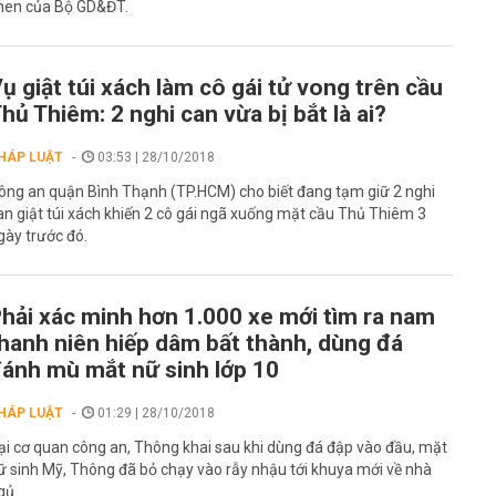
hen của Bộ GD&ĐT.
ụ giật túi xách làm cô gái tử vong trên cầu
hủ Thiêm: 2 nghi can vừa bị bắt là ai?
HÁP LUẬT
03:53 | 28/10/2018
ông an quận Bình Thạnh (TP.HCM) cho biết đang tạm giữ 2 nghi
an giật túi xách khiến 2 cô gái ngã xuống mặt cầu Thủ Thiêm 3
gày trước đó.
hải xác minh hơn 1.000 xe mới tìm ra nam
hanh niên hiếp dâm bất thành, dùng đá
ánh mù mắt nữ sinh lớp 10
HÁP LUẬT
01:29 | 28/10/2018
ại cơ quan công an, Thông khai sau khi dùng đá đập vào đầu, mặt
ữ sinh Mỹ, Thông đã bỏ chạy vào rẫy nhậu tới khuya mới về nhà
gủ.