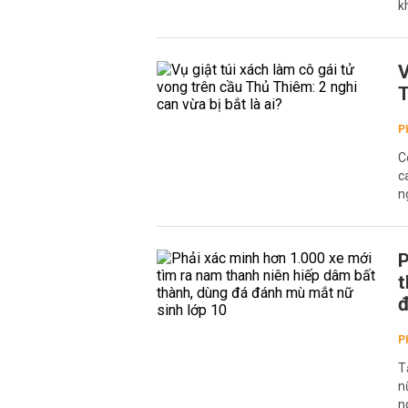
k
V
T
P
C
c
n
P
t
đ
P
T
n
n