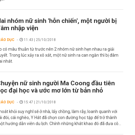
ai nhóm nữ sinh 'hỗn chiến', một người bị
âm nhập viện
IÁO DỤC
11:43 | 25/10/2018
o có mâu thuẫn từ trước nên 2 nhóm nữ sinh hẹn nhau ra giải
uyết. Trong lúc xảy ra xô xát, một nữ sinh ra can ngăn thì bị đâm
ai nhát.
huyện nữ sinh người Ma Coong đầu tiên
ọc đại học và ước mơ lớn từ bản nhỏ
IÁO DỤC
15:47 | 21/10/2018
hoát khỏi suy nghĩ sẽ ở nhà, lấy chồng, làm rẫy, loanh quanh với
ái đói, cái nghèo, Y Hát đã chọn con đường học tập để trở thành
ột hướng dẫn viên du lịch. Chính những khát khao đó đã đưa cô...