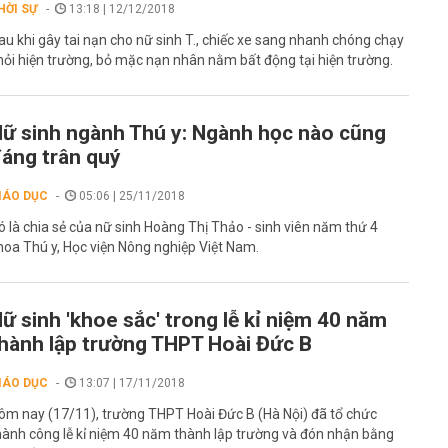
HỜI SỰ
13:18 | 12/12/2018
au khi gây tai nạn cho nữ sinh T., chiếc xe sang nhanh chóng chạy
hỏi hiện trường, bỏ mặc nạn nhân nằm bất động tại hiện trường.
ữ sinh ngành Thú y: Ngành học nào cũng
áng trân quý
IÁO DỤC
05:06 | 25/11/2018
ó là chia sẻ của nữ sinh Hoàng Thị Thảo - sinh viên năm thứ 4
hoa Thú y, Học viện Nông nghiệp Việt Nam.
ữ sinh 'khoe sắc' trong lễ kỉ niệm 40 năm
hành lập trường THPT Hoài Đức B
IÁO DỤC
13:07 | 17/11/2018
ôm nay (17/11), trường THPT Hoài Đức B (Hà Nội) đã tổ chức
hành công lễ kỉ niệm 40 năm thành lập trường và đón nhận bằng