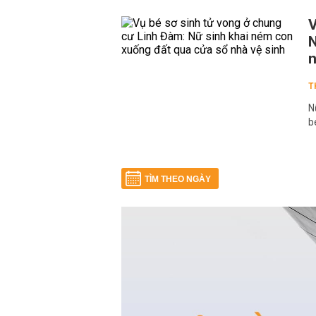
V
N
n
T
N
b
TÌM THEO NGÀY