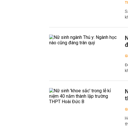
T
S
k
N
đ
G
Đ
k
N
t
G
H
t