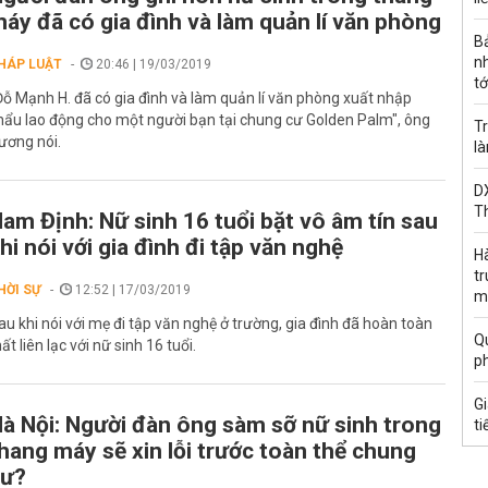
áy đã có gia đình và làm quản lí văn phòng
B
n
HÁP LUẬT
20:46 | 19/03/2019
tớ
Đỗ Mạnh H. đã có gia đình và làm quản lí văn phòng xuất nhập
hẩu lao động cho một người bạn tại chung cư Golden Palm", ông
Tr
ương nói.
l
DX
T
am Định: Nữ sinh 16 tuổi bặt vô âm tín sau
hi nói với gia đình đi tập văn nghệ
H
t
HỜI SỰ
12:52 | 17/03/2019
m
au khi nói với mẹ đi tập văn nghệ ở trường, gia đình đã hoàn toàn
Qu
ất liên lạc với nữ sinh 16 tuổi.
p
G
à Nội: Người đàn ông sàm sỡ nữ sinh trong
ti
hang máy sẽ xin lỗi trước toàn thể chung
cư?