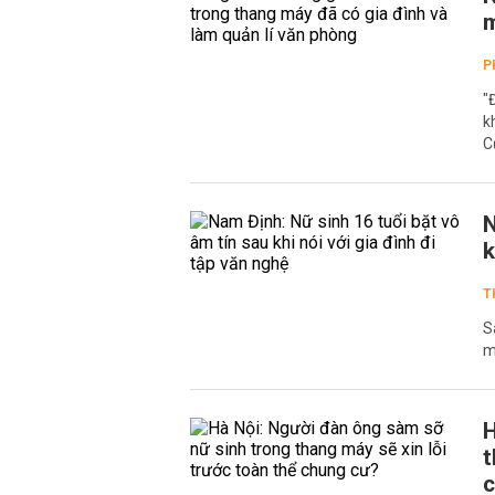
m
P
"
k
C
N
k
T
S
m
H
t