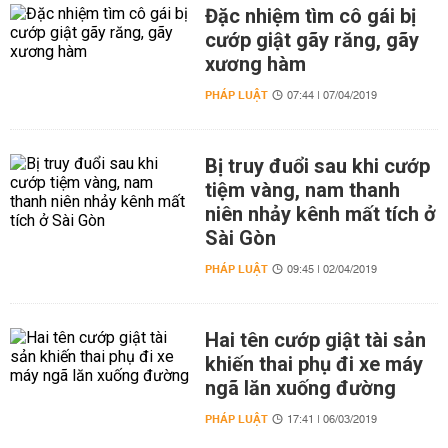
Đặc nhiệm tìm cô gái bị
cướp giật gãy răng, gãy
xương hàm
PHÁP LUẬT
07:44 | 07/04/2019
Bị truy đuổi sau khi cướp
tiệm vàng, nam thanh
niên nhảy kênh mất tích ở
Sài Gòn
PHÁP LUẬT
09:45 | 02/04/2019
Hai tên cướp giật tài sản
khiến thai phụ đi xe máy
ngã lăn xuống đường
PHÁP LUẬT
17:41 | 06/03/2019