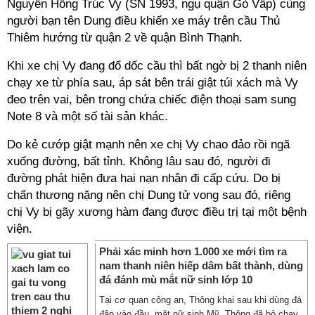
Nguyễn Hồng Trúc Vy (SN 1993, ngụ quận Gò Vấp) cùng
người bạn tên Dung điều khiển xe máy trên cầu Thủ
Thiêm hướng từ quận 2 về quận Bình Thạnh.
Khi xe chị Vy đang đổ dốc cầu thì bất ngờ bị 2 thanh niên
chạy xe từ phía sau, áp sát bên trái giật túi xách mà Vy
đeo trên vai, bên trong chứa chiếc điện thoại sam sung
Note 8 và một số tài sản khác.
Do kẻ cướp giật mạnh nên xe chị Vy chao đảo rồi ngã
xuống đường, bất tỉnh. Không lâu sau đó, người đi
đường phát hiện đưa hai nạn nhân đi cấp cứu. Do bị
chấn thương nặng nên chị Dung tử vong sau đó, riêng
chị Vy bị gãy xương hàm đang được điều trị tại một bệnh
viện.
Phải xác minh hơn 1.000 xe mới tìm ra
nam thanh niên hiếp dâm bất thành, dùng
đá đánh mù mắt nữ sinh lớp 10
Tại cơ quan công an, Thông khai sau khi dùng đá
đập vào đầu, mặt nữ sinh Mỹ, Thông đã bỏ chạy