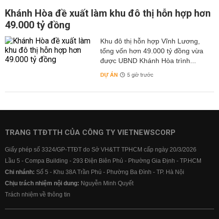
Khánh Hòa đề xuất làm khu đô thị hỗn hợp hơn
49.000 tỷ đồng
Khu đô thị hỗn hợp Vĩnh Lương,
tổng vốn hơn 49.000 tỷ đồng vừa
được UBND Khánh Hòa trình...
DỰ ÁN
5 giờ trước
TRANG TTĐTTH CỦA CÔNG TY VIETNEWSCORP
Giấy phép số 3324/GP-TTĐT do Sở VH&TT TPHCM cấp ngày 20/3/2026
Lầu 5 - Compa Building - 293 Điện Biên Phủ - Phường Gia Định - TP.HCM
Chi nhánh:
Số 5 - Khu 38A Trần Phú - Phường Ba Đình - TP. Hà Nội
Chịu trách nhiệm nội dung:
Nguyễn Minh Quyết
Trách nhiệm về thông tin