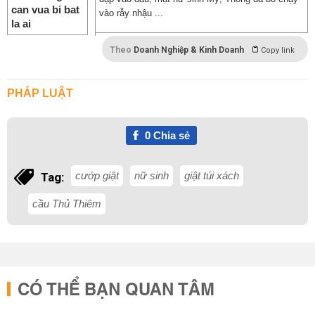
vào rẫy nhậu ...
Theo
Doanh Nghiệp & Kinh Doanh
Copy link
PHÁP LUẬT
0
Chia sẻ
cướp giật
nữ sinh
giật túi xách
Tag:
cầu Thủ Thiêm
CÓ THỂ BẠN QUAN TÂM