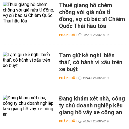
Thuê giang hồ chém
chồng với giá nửa tỉ
đồng, vợ cũ bác sĩ Chiêm
Quốc Thái hầu tòa
PHÁP LUẬT
08:29 | 26/06/2019
Tạm giữ kẻ nghi 'biến
thái', có hành vi xấu trên
xe buýt
PHÁP LUẬT
19:44 | 21/06/2019
Đang khám xét nhà, công
ty chủ doanh nghiệp kêu
giang hồ vây xe công an
PHÁP LUẬT
20:02 | 20/06/2019