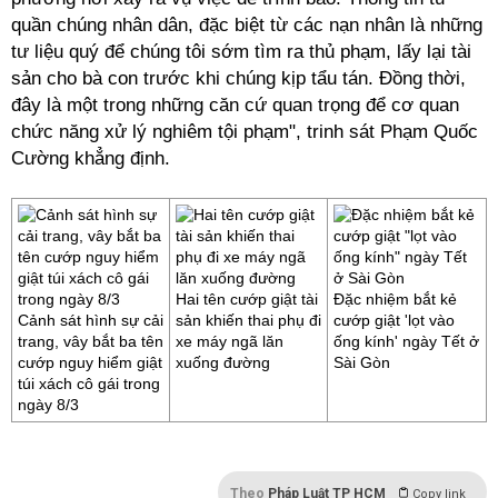
quần chúng nhân dân, đặc biệt từ các nạn nhân là những
tư liệu quý để chúng tôi sớm tìm ra thủ phạm, lấy lại tài
sản cho bà con trước khi chúng kịp tẩu tán. Đồng thời,
đây là một trong những căn cứ quan trọng để cơ quan
chức năng xử lý nghiêm tội phạm", trinh sát Phạm Quốc
Cường khẳng định.
Hai tên cướp giật tài
Đặc nhiệm bắt kẻ
Cảnh sát hình sự cải
sản khiến thai phụ đi
cướp giật 'lọt vào
trang, vây bắt ba tên
xe máy ngã lăn
ống kính' ngày Tết ở
cướp nguy hiểm giật
xuống đường
Sài Gòn
túi xách cô gái trong
ngày 8/3
Theo
Pháp Luật TP HCM
Copy link