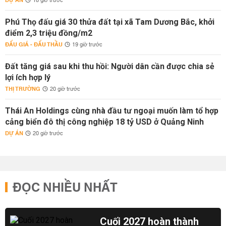
DỰ ÁN
18 giờ trước
Phú Thọ đấu giá 30 thửa đất tại xã Tam Dương Bắc, khởi
điểm 2,3 triệu đồng/m2
ĐẤU GIÁ - ĐẤU THẦU
19 giờ trước
Đất tăng giá sau khi thu hồi: Người dân cần được chia sẻ
lợi ích hợp lý
THỊ TRƯỜNG
20 giờ trước
Thái An Holdings cùng nhà đầu tư ngoại muốn làm tổ hợp
cảng biển đô thị công nghiệp 18 tỷ USD ở Quảng Ninh
DỰ ÁN
20 giờ trước
ĐỌC NHIỀU NHẤT
Cuối 2027 hoàn thành