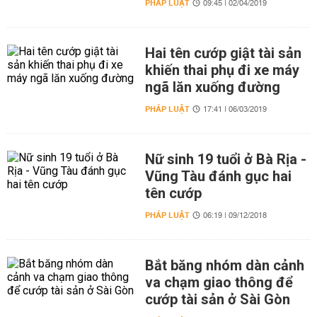
PHÁP LUẬT
09:45 | 02/04/2019
Hai tên cướp giật tài sản
khiến thai phụ đi xe máy
ngã lăn xuống đường
PHÁP LUẬT
17:41 | 06/03/2019
Nữ sinh 19 tuổi ở Bà Rịa -
Vũng Tàu đánh gục hai
tên cướp
PHÁP LUẬT
06:19 | 09/12/2018
Bắt băng nhóm dàn cảnh
va chạm giao thông để
cướp tài sản ở Sài Gòn