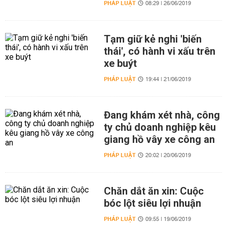
PHÁP LUẬT
08:29 | 26/06/2019
Tạm giữ kẻ nghi 'biến
thái', có hành vi xấu trên
xe buýt
PHÁP LUẬT
19:44 | 21/06/2019
Đang khám xét nhà, công
ty chủ doanh nghiệp kêu
giang hồ vây xe công an
PHÁP LUẬT
20:02 | 20/06/2019
Chăn dắt ăn xin: Cuộc
bóc lột siêu lợi nhuận
PHÁP LUẬT
09:55 | 19/06/2019