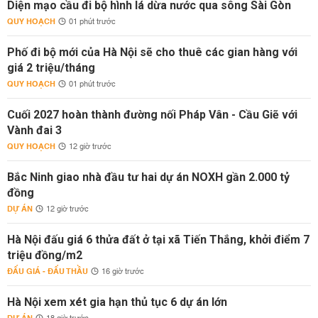
Diện mạo cầu đi bộ hình lá dừa nước qua sông Sài Gòn
QUY HOẠCH
01 phút trước
Phố đi bộ mới của Hà Nội sẽ cho thuê các gian hàng với
giá 2 triệu/tháng
QUY HOẠCH
01 phút trước
Cuối 2027 hoàn thành đường nối Pháp Vân - Cầu Giẽ với
Vành đai 3
QUY HOẠCH
12 giờ trước
Bắc Ninh giao nhà đầu tư hai dự án NOXH gần 2.000 tỷ
đồng
DỰ ÁN
12 giờ trước
Hà Nội đấu giá 6 thửa đất ở tại xã Tiến Thắng, khởi điểm 7
triệu đồng/m2
ĐẤU GIÁ - ĐẤU THẦU
16 giờ trước
Hà Nội xem xét gia hạn thủ tục 6 dự án lớn