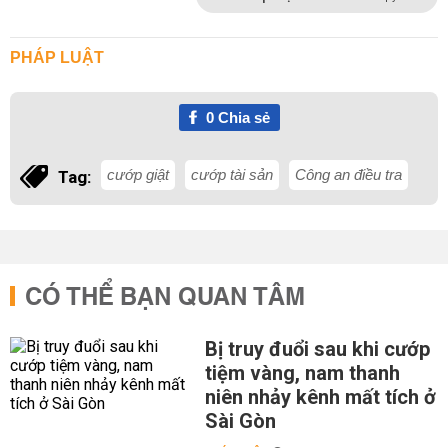
PHÁP LUẬT
0
Chia sẻ
cướp giật
cướp tài sản
Công an điều tra
Tag:
CÓ THỂ BẠN QUAN TÂM
Bị truy đuổi sau khi cướp
tiệm vàng, nam thanh
niên nhảy kênh mất tích ở
Sài Gòn