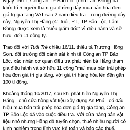
Ngày 16/11, Công an TP Bảo Lộc (tỉnh Lâm Đồng) đã
khởi tố 5 người tham gia đường dây mua bán hóa đơn
giá trị gia tăng VAT sau 2 năm điều tra. Trong đường dây
này, Nguyễn Thị Hằng (41 tuổi, P.1, TP Bảo Lộc, Lâm
Đồng) được xem là "siêu giám đốc" vì điều hành và sở
hữu đến 11 công ty.
Trao đổi với
Tuổi Trẻ
chiều 16/11, thiếu tá Trương Hồng
Sơn, đội trưởng đội cảnh sát kinh tế Công an TP Bảo
Lộc, xác nhận cơ quan điều tra phát hiện bà Hằng tham
gia điều hành và sở hữu 11 công "ma" mua bán trái phép
hóa đơn giá trị gia tăng, với giá trị hàng hóa lên đến gần
100 tỉ đồng.
Khoảng tháng 10/2017, sau khi phát hiện Nguyễn Thị
Hằng - chủ cửa hàng vật liệu xây dựng An Phú - có dấu
hiệu mua bán trái phép hóa đơn giá trị gia tăng, Công an
TP Bảo Lộc đã vào cuộc điều tra. Với cửa hàng bán vật
liệu nhỏ nhưng Hằng đã tuyển chọn, thuê nhiều người có
kinh nghiệm trong lĩnh vực kế toán và báo cáo thuế.