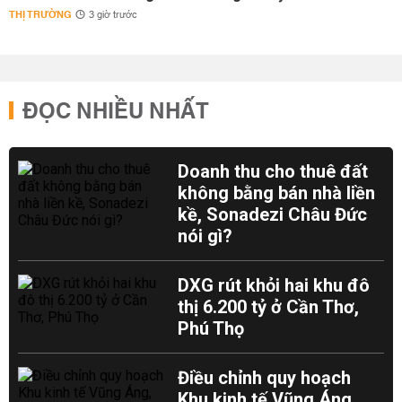
THỊ TRƯỜNG
3 giờ trước
ĐỌC NHIỀU NHẤT
Doanh thu cho thuê đất
không bằng bán nhà liền
kề, Sonadezi Châu Đức
nói gì?
DXG rút khỏi hai khu đô
thị 6.200 tỷ ở Cần Thơ,
Phú Thọ
Điều chỉnh quy hoạch
Khu kinh tế Vũng Áng,