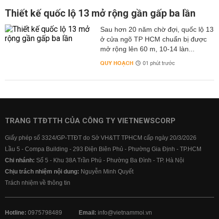
Thiết kế quốc lộ 13 mở rộng gần gấp ba lần
Sau hơn 20 năm chờ đợi, quốc lộ 13
ở cửa ngõ TP HCM chuẩn bị được
mở rộng lên 60 m, 10-14 làn...
QUY HOẠCH
01 phút trước
TRANG TTĐTTH CỦA CÔNG TY VIETNEWSCORP
Giấy phép số 3324/GP-TTĐT do Sở VH&TT TPHCM cấp ngày 20/3/2026
Lầu 5 - Compa Building - 293 Điện Biên Phủ - Phường Gia Định - TP.HCM
Chi nhánh:
Số 5 - Khu 38A Trần Phú - Phường Ba Đình - TP. Hà Nội
Chịu trách nhiệm nội dung:
Nguyễn Minh Quyết
Trách nhiệm về thông tin
Hotline:
0975798489
Email:
info@vietnammoi.vn