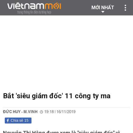
MỚI NHẤT
Bắt 'siêu giám đốc' 11 công ty ma
ĐỨC HUY - M.VINH
19:18 | 16/11/2019
Chia sẻ
15
Nguyễn Thị Hằng được xem là "siêu giám đốc" vì