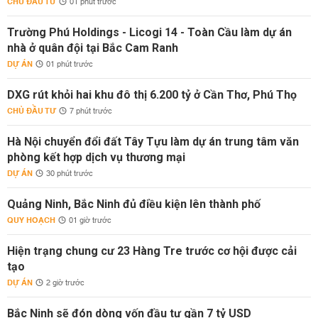
CHỦ ĐẦU TƯ
01 phút trước
Trường Phú Holdings - Licogi 14 - Toàn Cầu làm dự án
nhà ở quân đội tại Bắc Cam Ranh
DỰ ÁN
01 phút trước
DXG rút khỏi hai khu đô thị 6.200 tỷ ở Cần Thơ, Phú Thọ
CHỦ ĐẦU TƯ
7 phút trước
Hà Nội chuyển đổi đất Tây Tựu làm dự án trung tâm văn
phòng kết hợp dịch vụ thương mại
DỰ ÁN
30 phút trước
Quảng Ninh, Bắc Ninh đủ điều kiện lên thành phố
QUY HOẠCH
01 giờ trước
Hiện trạng chung cư 23 Hàng Tre trước cơ hội được cải
tạo
DỰ ÁN
2 giờ trước
Bắc Ninh sẽ đón dòng vốn đầu tư gần 7 tỷ USD