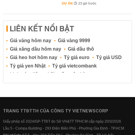
DỰ ÁN
23 giờ trước
LIÊN KẾT NỔI BẬT
Giá vàng hôm nay
Giá vàng 9999
Giá xăng dầu hôm nay
Giá dầu thô
Giá heo hơi hôm nay
Tỷ giá euro
Tỷ giá USD
Tỷ giá yen Nhật
Tỷ giá vietcombank
Lịch cúp điện
Lãi suất ngân hàng
Lãi suất tiết kiệm
Lãi suất tiền gửi
Lãi suất ngân hàng Agribank
Lãi suất ngân hàng Sacombank
Lãi suất ngân hàng BIDV
TRANG TTĐTTH CỦA CÔNG TY VIETNEWSCORP
Lãi suất ngân hàng Vietinbank
Giấy phép số 3324/GP-TTĐT do Sở VH&TT TPHCM cấp ngày 20/3/2026
Lãi suất ngân hàng Vietcombank
Lầu 5 - Compa Building - 293 Điện Biên Phủ - Phường Gia Định - TP.HCM