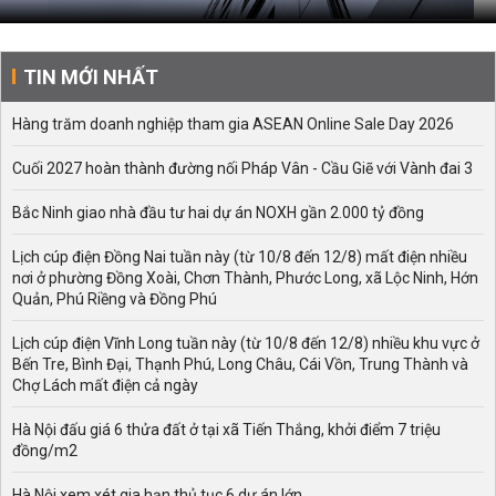
TIN MỚI NHẤT
Hàng trăm doanh nghiệp tham gia ASEAN Online Sale Day 2026
Cuối 2027 hoàn thành đường nối Pháp Vân - Cầu Giẽ với Vành đai 3
Bắc Ninh giao nhà đầu tư hai dự án NOXH gần 2.000 tỷ đồng
Lịch cúp điện Đồng Nai tuần này (từ 10/8 đến 12/8) mất điện nhiều
nơi ở phường Đồng Xoài, Chơn Thành, Phước Long, xã Lộc Ninh, Hớn
Quản, Phú Riềng và Đồng Phú
Lịch cúp điện Vĩnh Long tuần này (từ 10/8 đến 12/8) nhiều khu vực ở
Bến Tre, Bình Đại, Thạnh Phú, Long Châu, Cái Vồn, Trung Thành và
Chợ Lách mất điện cả ngày
Hà Nội đấu giá 6 thửa đất ở tại xã Tiến Thắng, khởi điểm 7 triệu
đồng/m2
Hà Nội xem xét gia hạn thủ tục 6 dự án lớn