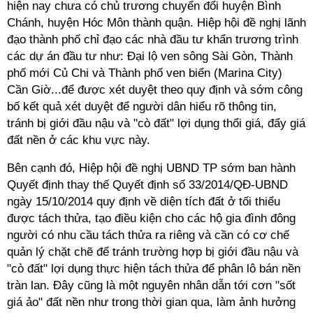
hiện nay chưa có chủ trương chuyển đổi huyện Bình
Chánh, huyện Hóc Môn thành quận. Hiệp hội đề nghị lãnh
đạo thành phố chỉ đạo các nhà đầu tư khẩn trương trình
các dự án đầu tư như: Đại lộ ven sông Sài Gòn, Thành
phố mới Củ Chi và Thành phố ven biển (Marina City)
Cần Giờ...để được xét duyệt theo quy định và sớm công
bố kết quả xét duyệt để người dân hiểu rõ thông tin,
tránh bị giới đầu nậu và "cò đất" lợi dụng thổi giá, đẩy giá
đất nền ở các khu vực này.
Bên cạnh đó, Hiệp hội đề nghị UBND TP sớm ban hành
Quyết định thay thế Quyết định số 33/2014/QĐ-UBND
ngày 15/10/2014 quy định về diện tích đất ở tối thiểu
được tách thửa, tạo điều kiện cho các hộ gia đình đông
người có nhu cầu tách thửa ra riêng và cần có cơ chế
quản lý chặt chẽ để tránh trường hợp bị giới đầu nậu và
"cò đất" lợi dụng thực hiện tách thửa để phân lô bán nền
tràn lan. Đây cũng là một nguyên nhân dẫn tới cơn "sốt
giá ảo" đất nền như trong thời gian qua, làm ảnh hưởng