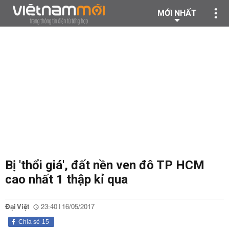
MỚI NHẤT
Bị 'thổi giá', đất nền ven đô TP HCM
cao nhất 1 thập kỉ qua
Đại Việt
23:40 | 16/05/2017
Chia sẻ
15