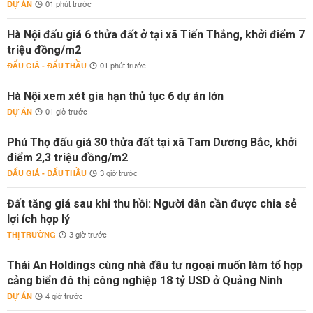
DỰ ÁN
01 phút trước
Hà Nội đấu giá 6 thửa đất ở tại xã Tiến Thắng, khởi điểm 7
triệu đồng/m2
ĐẤU GIÁ - ĐẤU THẦU
01 phút trước
Hà Nội xem xét gia hạn thủ tục 6 dự án lớn
DỰ ÁN
01 giờ trước
Phú Thọ đấu giá 30 thửa đất tại xã Tam Dương Bắc, khởi
điểm 2,3 triệu đồng/m2
ĐẤU GIÁ - ĐẤU THẦU
3 giờ trước
Đất tăng giá sau khi thu hồi: Người dân cần được chia sẻ
lợi ích hợp lý
THỊ TRƯỜNG
3 giờ trước
Thái An Holdings cùng nhà đầu tư ngoại muốn làm tổ hợp
cảng biển đô thị công nghiệp 18 tỷ USD ở Quảng Ninh
DỰ ÁN
4 giờ trước