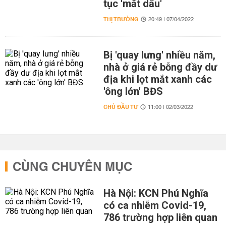
tục 'mất dấu'
THỊ TRƯỜNG
20:49 | 07/04/2022
Bị 'quay lưng' nhiều năm,
nhà ở giá rẻ bỗng đầy dư
địa khi lọt mắt xanh các
'ông lớn' BĐS
CHỦ ĐẦU TƯ
11:00 | 02/03/2022
CÙNG CHUYÊN MỤC
Hà Nội: KCN Phú Nghĩa
có ca nhiễm Covid-19,
786 trường hợp liên quan