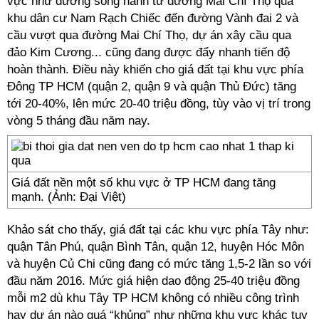
vực như đường song hành từ đường Mai Chí Thọ qua
khu dân cư Nam Rạch Chiếc đến đường Vành đai 2 và
cầu vượt qua đường Mai Chí Thọ, dự án xây cầu qua
đảo Kim Cương... cũng đang được đẩy nhanh tiến độ
hoàn thành. Điều này khiến cho giá đất tại khu vực phía
Đông TP HCM (quận 2, quận 9 và quận Thủ Đức) tăng
tới 20-40%, lên mức 20-40 triệu đồng, tùy vào vị trí trong
vòng 5 tháng đầu năm nay.
Giá đất nền một số khu vực ở TP HCM đang tăng
mạnh. (Ảnh: Đại Việt)
Khảo sát cho thấy, giá đất tại các khu vực phía Tây như:
quận Tân Phú, quận Bình Tân, quận 12, huyện Hóc Môn
và huyện Củ Chi cũng đang có mức tăng 1,5-2 lần so với
đầu năm 2016. Mức giá hiện dao động 25-40 triệu đồng
mỗi m2 dù khu Tây TP HCM không có nhiều công trình
hay dự án nào quá “khủng” như những khu vực khác tuy