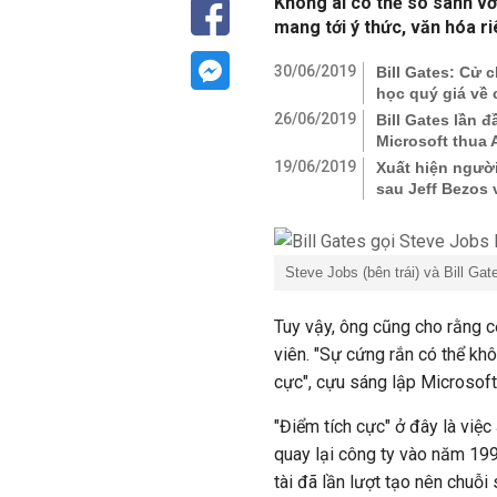
Không ai có thể so sánh vớ
mang tới ý thức, văn hóa ri
30/06/2019
Bill Gates: Cử 
học quý giá về
26/06/2019
Bill Gates lần 
Microsoft thua 
19/06/2019
Xuất hiện người
sau Jeff Bezos 
Steve Jobs (bên trái) và Bill Gat
Tuy vậy, ông cũng cho rằng c
viên. "Sự cứng rắn có thể kh
cực", cựu sáng lập Microsoft 
"Điểm tích cực" ở đây là việ
quay lại công ty vào năm 19
tài đã lần lượt tạo nên chuỗ