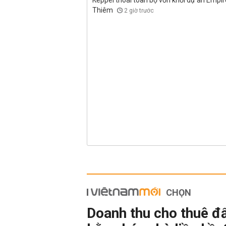
Keppel thoái toàn bộ vốn khỏi dự án Empire
Thiêm
2 giờ trước
CHỌN
Doanh thu cho thuê đ