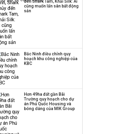
đến Shark Tam, Khải Silk: Ai
cũng muốn lấn sân bất động
Thị trường thường
sản
‘phất lên’ trong tháng 8,
nhóm ngành nào có
tiềm năng dẫn sóng?
Bắc Ninh điều chỉnh quy
hoạch khu công nghiệp của
KBC
Hơn 49ha đất gần Bãi
Trường quy hoạch cho dự
án Phú Quốc Housing và
bóng dáng của MIK Group