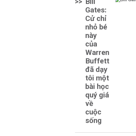
>>
Bill
Gates:
Cử chỉ
nhỏ bé
này
của
Warren
Buffett
đã dạy
tôi một
bài học
quý giá
về
cuộc
sống