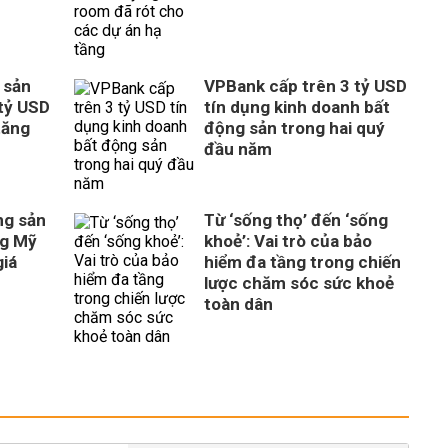
 sản
VPBank cấp trên 3 tỷ USD
tỷ USD
tín dụng kinh doanh bất
tăng
động sản trong hai quý
đầu năm
ng sản
Từ ‘sống thọ’ đến ‘sống
ng Mỹ
khoẻ’: Vai trò của bảo
giá
hiểm đa tầng trong chiến
lược chăm sóc sức khoẻ
toàn dân