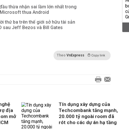
 đầu thừa nhận sai lầm lớn nhất trong
 Microsoft thua Android
i thứ ba trên thế giới sở hữu tài sản
D sau Jeff Bezos và Bill Gates
Theo
VnExpress
Copy link
 nghệ
Tín dụng xây dựng của
rợ địa
Techcombank tăng mạnh,
com mở
20.000 tỷ ngoài room đã
 HCM
rót cho các dự án hạ tầng