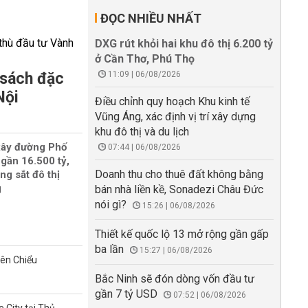
ĐỌC NHIỀU NHẤT
DXG rút khỏi hai khu đô thị 6.200 tỷ
ở Cần Thơ, Phú Thọ
 sách đặc
11:09 | 06/08/2026
Nội
Điều chỉnh quy hoạch Khu kinh tế
Vũng Áng, xác định vị trí xây dựng
khu đô thị và du lịch
xây đường Phố
07:44 | 06/08/2026
gần 16.500 tỷ,
Doanh thu cho thuê đất không bằng
ng sắt đô thị
g
bán nhà liền kề, Sonadezi Châu Đức
nói gì?
15:26 | 06/08/2026
Thiết kế quốc lộ 13 mở rộng gần gấp
ba lần
15:27 | 06/08/2026
iên Chiểu
Bắc Ninh sẽ đón dòng vốn đầu tư
gần 7 tỷ USD
07:52 | 06/08/2026