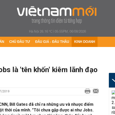
Hà Nội 26.16 °C
|
05:55PM, 06/08/2026
ÁN
CHỦ ĐẦU TƯ
ĐẤU GIÁ - ĐẤU THẦU
KINH DOANH
obs là 'tên khốn' kiêm lãnh đạo
07/2019
CNN, Bill Gates đã chỉ ra những ưu và nhược điểm
ột thời của mình. "Tôi chưa gặp được ai như Jobs.