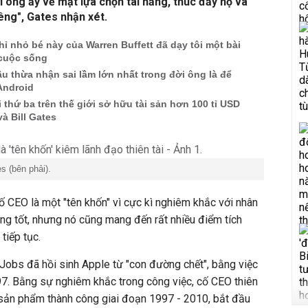
i ông ấy về mặt lựa chọn tài năng, thúc đẩy họ và
êng", Gates nhận xét.
chỉ nhỏ bé này của Warren Buffett đã dạy tôi một bài
 cuộc sống
đầu thừa nhận sai lầm lớn nhất trong đời ông là để
Android
 thứ ba trên thế giới sở hữu tài sản hơn 100 tỉ USD
và Bill Gates
es (bên phải).
ố CEO là một "tên khốn" vì cực
kì
nghiêm khắc với nhân
ông tốt, nhưng nó cũng mang đến rất nhiều điểm tích
tiếp tục.
c Jobs đã hồi sinh Apple từ "con đường chết", bằng việc
97. Bằng sự nghiêm khắc trong công việc, cố CEO thiên
i sản phẩm thành công giai đoạn 1997 - 2010, bắt đầu