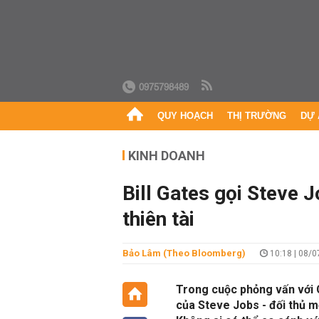
0975798489
QUY HOẠCH
THỊ TRƯỜNG
DỰ 
KINH DOANH
Bill Gates gọi Steve J
thiên tài
Bảo Lâm (theo Bloomberg)
10:18 | 08/
Trong cuộc phỏng vấn với 
của Steve Jobs - đối thủ m