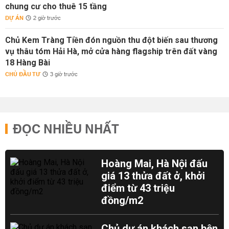
chung cư cho thuê 15 tầng
DỰ ÁN
2 giờ trước
Chủ Kem Tràng Tiền đón nguồn thu đột biến sau thương
vụ thâu tóm Hải Hà, mở cửa hàng flagship trên đất vàng
18 Hàng Bài
CHỦ ĐẦU TƯ
3 giờ trước
ĐỌC NHIỀU NHẤT
Hoàng Mai, Hà Nội đấu
giá 13 thửa đất ở, khởi
điểm từ 43 triệu
đồng/m2
Chủ dự án khách sạn bên