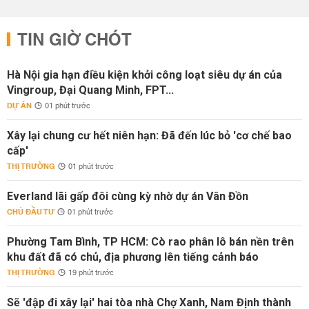
TIN GIỜ CHÓT
Hà Nội gia hạn điều kiện khởi công loạt siêu dự án của
Vingroup, Đại Quang Minh, FPT...
DỰ ÁN
01 phút trước
Xây lại chung cư hết niên hạn: Đã đến lúc bỏ 'cơ chế bao
cấp'
THỊ TRƯỜNG
01 phút trước
Everland lãi gấp đôi cùng kỳ nhờ dự án Vân Đồn
CHỦ ĐẦU TƯ
01 phút trước
Phường Tam Bình, TP HCM: Cò rao phân lô bán nền trên
khu đất đã có chủ, địa phương lên tiếng cảnh báo
THỊ TRƯỜNG
19 phút trước
Sẽ 'đập đi xây lại' hai tòa nhà Chợ Xanh, Nam Định thành