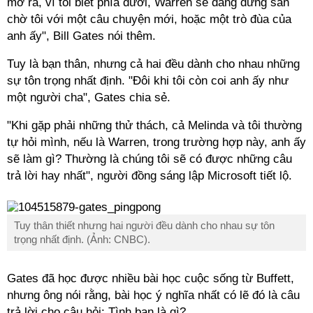
mở ra, vì tôi biết phía dưới, Warren sẽ đang đứng sẵn
chờ tôi với một câu chuyện mới, hoặc một trò đùa của
anh ấy", Bill Gates nói thêm.
Tuy là bạn thân, nhưng cả hai đều dành cho nhau những
sự tôn trọng nhất định. "Đôi khi tôi còn coi anh ấy như
một người cha", Gates chia sẻ.
"Khi gặp phải những thử thách, cả Melinda và tôi thường
tự hỏi mình, nếu là Warren, trong trường hợp này, anh ấy
sẽ làm gì? Thường là chúng tôi sẽ có được những câu
trả lời hay nhất", người đồng sáng lập Microsoft tiết lộ.
Tuy thân thiết nhưng hai người đều dành cho nhau sự tôn
trọng nhất định. (Ảnh: CNBC).
Gates đã học được nhiều bài học cuộc sống từ Buffett,
nhưng ông nói rằng, bài học ý nghĩa nhất có lẽ đó là câu
trả lời cho câu hỏi: Tình bạn là gì?