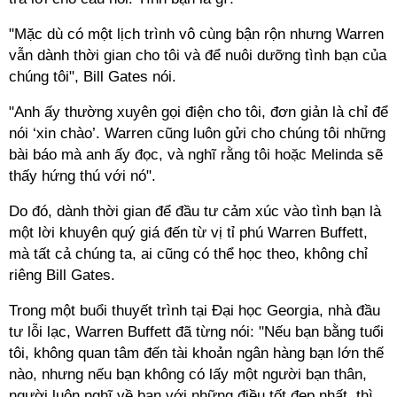
"Mặc dù có một lịch trình vô cùng bận rộn nhưng Warren
vẫn dành thời gian cho tôi và để nuôi dưỡng tình bạn của
chúng tôi", Bill Gates nói.
"Anh ấy thường xuyên gọi điện cho tôi, đơn giản là chỉ để
nói ‘xin chào’. Warren cũng luôn gửi cho chúng tôi những
bài báo mà anh ấy đọc, và nghĩ rằng tôi hoặc Melinda sẽ
thấy hứng thú với nó".
Do đó, dành thời gian để đầu tư cảm xúc vào tình bạn là
một lời khuyên quý giá đến từ vị tỉ phú Warren Buffett,
mà tất cả chúng ta, ai cũng có thể học theo, không chỉ
riêng Bill Gates.
Trong một buổi thuyết trình tại Đại học Georgia, nhà đầu
tư lỗi lạc, Warren Buffett đã từng nói: "Nếu bạn bằng tuổi
tôi, không quan tâm đến tài khoản ngân hàng bạn lớn thế
nào, nhưng nếu bạn không có lấy một người bạn thân,
người luôn nghĩ về bạn với những điều tốt đẹp nhất, thì