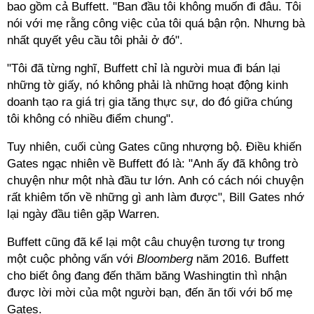
bao gồm cả Buffett. "Ban đầu tôi không muốn đi đâu. Tôi
nói với mẹ rằng công việc của tôi quá bận rộn. Nhưng bà
nhất quyết yêu cầu tôi phải ở đó".
"Tôi đã từng nghĩ, Buffett chỉ là người mua đi bán lại
những tờ giấy, nó không phải là những hoạt động kinh
doanh tạo ra giá trị gia tăng thực sự, do đó giữa chúng
tôi không có nhiều điểm chung".
Tuy nhiên, cuối cùng Gates cũng nhượng bộ. Điều khiến
Gates ngạc nhiên về Buffett đó là: "Anh ấy đã không trò
chuyện như một nhà đầu tư lớn. Anh có cách nói chuyện
rất khiêm tốn về những gì anh làm được", Bill Gates nhớ
lại ngày đầu tiên gặp Warren.
Buffett cũng đã kể lại một câu chuyện tương tự trong
một cuộc phỏng vấn với
Bloomberg
năm 2016. Buffett
cho biết ông đang đến thăm băng Washingtin thì nhận
được lời mời của một người bạn, đến ăn tối với bố mẹ
Gates.