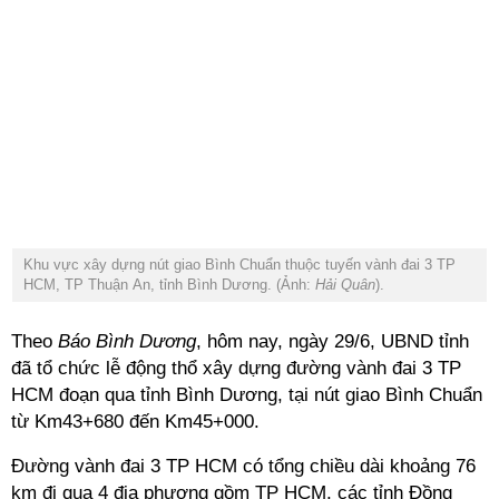
Khu vực xây dựng nút giao Bình Chuẩn thuộc tuyến vành đai 3 TP
HCM, TP Thuận An, tỉnh Bình Dương. (Ảnh:
Hải Quân
).
Theo
Báo Bình Dương
, hôm nay, ngày 29/6, UBND tỉnh
đã tổ chức lễ động thổ xây dựng đường vành đai 3 TP
HCM đoạn qua tỉnh Bình Dương, tại nút giao Bình Chuẩn
từ Km43+680 đến Km45+000.
Đường vành đai 3 TP HCM có tổng chiều dài khoảng 76
km đi qua 4 địa phương gồm TP HCM, các tỉnh Đồng