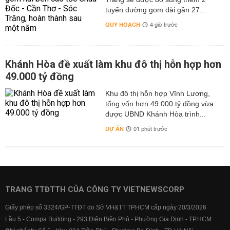
tuyến đường gom dài gần 27...
QUY HOẠCH
4 giờ trước
Khánh Hòa đề xuất làm khu đô thị hỗn hợp hơn
49.000 tỷ đồng
Khu đô thị hỗn hợp Vĩnh Lương,
tổng vốn hơn 49.000 tỷ đồng vừa
được UBND Khánh Hòa trình...
DỰ ÁN
01 phút trước
TRANG TTĐTTH CỦA CÔNG TY VIETNEWSCORP
Giấy phép số 3324/GP-TTĐT do Sở VH&TT TPHCM cấp ngày 20/3/2026
Lầu 5 - Compa Building - 293 Điện Biên Phủ - Phường Gia Định - TP.HCM