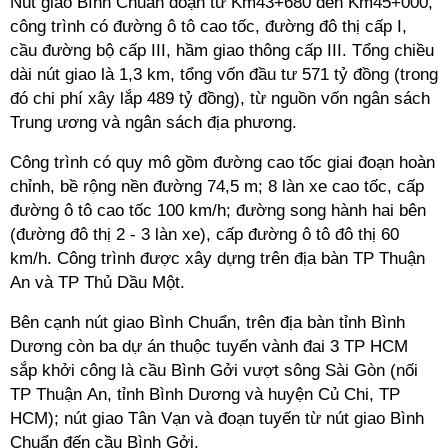
Nút giao Bình Chuẩn đoạn từ Km43+680 đến Km45+000,
công trình có đường ô tô cao tốc, đường đô thị cấp I,
cầu đường bộ cấp III, hầm giao thông cấp III. Tổng chiều
dài nút giao là 1,3 km, tổng vốn đầu tư 571 tỷ đồng (trong
đó chi phí xây lắp 489 tỷ đồng), từ nguồn vốn ngân sách
Trung ương và ngân sách địa phương.
Công trình có quy mô gồm đường cao tốc giai đoạn hoàn
chỉnh, bề rộng nền đường 74,5 m; 8 làn xe cao tốc, cấp
đường ô tô cao tốc 100 km/h; đường song hành hai bên
(đường đô thị 2 - 3 làn xe), cấp đường ô tô đô thị 60
km/h. Công trình được xây dựng trên địa bàn TP Thuận
An và TP Thủ Dầu Một.
Bên cạnh nút giao Bình Chuẩn, trên địa bàn tỉnh Bình
Dương còn ba dự án thuộc tuyến vành đai 3 TP HCM
sắp khởi công là cầu Bình Gởi vượt sông Sài Gòn (nối
TP Thuận An, tỉnh Bình Dương và huyện Củ Chi, TP
HCM); nút giao Tân Vạn và đoạn tuyến từ nút giao Bình
Chuẩn đến cầu Bình Gởi.