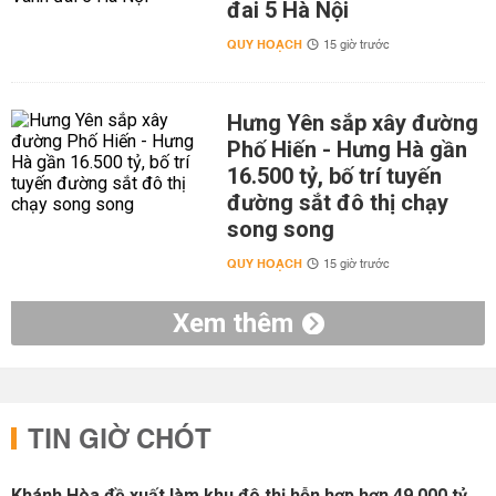
đai 5 Hà Nội
QUY HOẠCH
15 giờ trước
Hưng Yên sắp xây đường
Phố Hiến - Hưng Hà gần
16.500 tỷ, bố trí tuyến
đường sắt đô thị chạy
song song
QUY HOẠCH
15 giờ trước
Xem thêm
TIN GIỜ CHÓT
Khánh Hòa đề xuất làm khu đô thị hỗn hợp hơn 49.000 tỷ