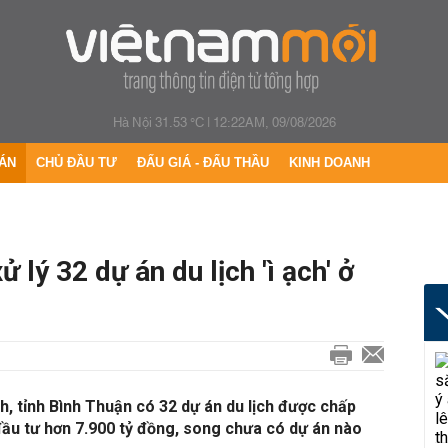
Hà Nội 31.53 °C
|
12:22AM, 09/08/2026
ÁN
CHỦ ĐẦU TƯ
ĐẤU GIÁ - ĐẤU THẦU
KINH DOANH
 lý 32 dự án du lịch 'ì ạch' ở
h, tỉnh Bình Thuận có 32 dự án du lịch được chấp
đầu tư hơn 7.900 tỷ đồng, song chưa có dự án nào