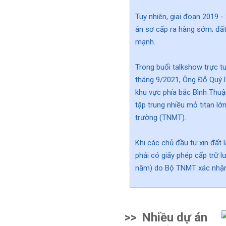
Tuy nhiên, giai đoạn 2019 -
án sơ cấp ra hàng sớm; đất 
mạnh.
Trong buổi talkshow trực t
tháng 9/2021, Ông Đỗ Quý Du
khu vực phía bắc Bình Thuậ
tập trung nhiều mỏ titan lớ
trường (TNMT).
Khi các chủ đầu tư xin đất
phải có giấy phép cấp trữ lư
năm) do Bộ TNMT xác nhận,
>>
Nhiều dự án