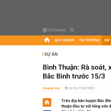
0975798489
QUY HOẠCH
THỊ TRƯỜNG
DỰ 
DỰ ÁN
Bình Thuận: Rà soát, xử
Bắc Bình trước 15/3
Hoàng Huy
16:29 | 11/02/2022
Trên địa bàn huyện Bắc Bìn
thuận đầu tư với tổng vốn 