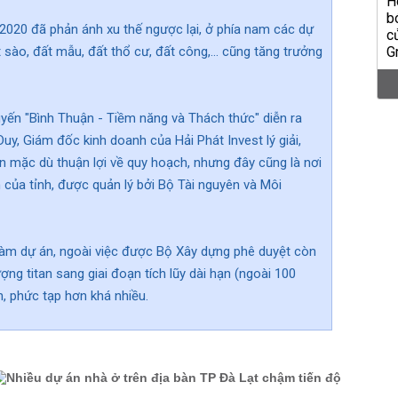
 2020 đã phản ánh xu thế ngược lại, ở phía nam các dự
sào, đất mẫu, đất thổ cư, đất công,... cũng tăng trưởng
uyến "Bình Thuận - Tiềm năng và Thách thức" diễn ra
y, Giám đốc kinh doanh của Hải Phát Invest lý giải,
n mặc dù thuận lợi về quy hoạch, nhưng đây cũng là nơi
n của tỉnh, được quản lý bởi Bộ Tài nguyên và Môi
 làm dự án, ngoài việc được Bộ Xây dựng phê duyệt còn
ợng titan sang giai đoạn tích lũy dài hạn (ngoài 100
 phức tạp hơn khá nhiều.