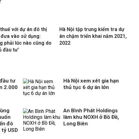
thuế với dự án đô thị
Hà Nội tập trung kiểm tra dự
đưa vào sử dụng:
án chậm triển khai năm 2021,
g phải lúc nào cũng do
2022
ủ đầu tư’
 đầu tư
Hà Nội xem xét gia hạn
n 2.000
thủ tục 6 dự án lớn
cùng
An Bình Phát Holdings
muốn
làm khu NOXH ở Bồ Đề,
iển đô
Long Biên
8 tỷ USD