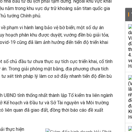
ó nhà đầu tư du lịch phải tạm dừng. Ngoài khu vực khai
đều nằm trong khu vực dự trữ khoáng sản titan quốc gia
Thủ tướng Chính phủ.
về phạm vi hành lang bảo vệ bờ biển; một số dự án
uy hoạch phân khu được duyệt; vướng đền bù giải tỏa;
Covid-19 cũng đã làm ảnh hưởng đến tiến độ triển khai
 số chủ đầu tư chưa thực sự tích cực triển khai, cố tình
dự án. Trong giải phóng mặt bằng, địa phương chưa tích
 tư xét tính pháp lý làm cơ sở đẩy nhanh tiến độ đền bù
ch UBND tỉnh thống nhất thành lập Tổ kiểm tra liên ngành
Sở Kế hoạch và Đầu tư và Sở Tài nguyên và Môi trường
ó liên quan đã giao đất, đồng thời báo cáo đề xuất
ải thực hiện