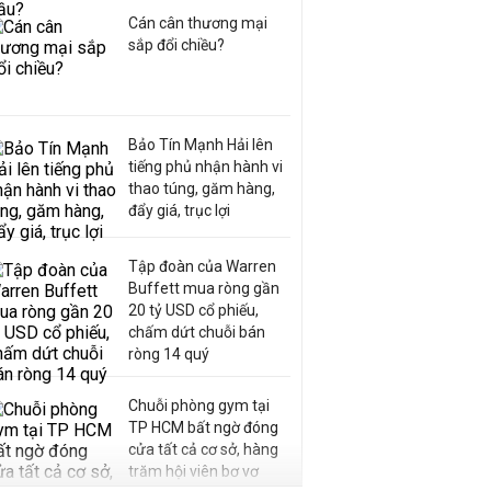
Cán cân thương mại
sắp đổi chiều?
Bảo Tín Mạnh Hải lên
tiếng phủ nhận hành vi
thao túng, găm hàng,
đẩy giá, trục lợi
Tập đoàn của Warren
Buffett mua ròng gần
20 tỷ USD cổ phiếu,
chấm dứt chuỗi bán
ròng 14 quý
Chuỗi phòng gym tại
TP HCM bất ngờ đóng
cửa tất cả cơ sở, hàng
trăm hội viên bơ vơ