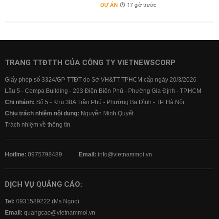
DỰ ÁN
17 giờ trước
TRANG TTĐTTH CỦA CÔNG TY VIETNEWSCORP
Giấy phép số 3324/GP-TTĐT do Sở VH&TT TPHCM cấp ngày 20/3/2026
Lầu 5 - Compa Building - 293 Điện Biên Phủ - Phường Gia Định - TP.HCM
Chi nhánh:
Số 5 - Khu 38A Trần Phú - Phường Ba Đình - TP. Hà Nội
Chịu trách nhiệm nội dung:
Nguyễn Minh Quyết
Trách nhiệm về thông tin
Hotline:
0975798489
Email:
info@vietnammoi.vn
DỊCH VỤ QUẢNG CÁO:
Tel:
0931589222 (Ms Ngọc)
Email:
quangcao@vietnammoi.vn