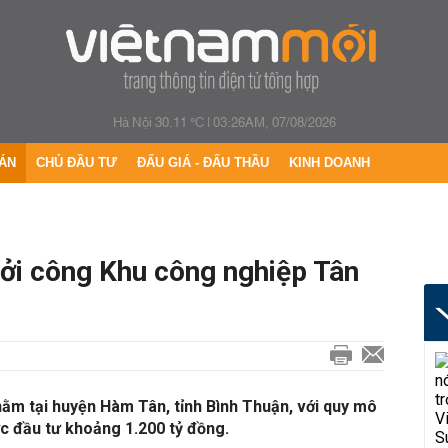
Hà Nội 30.11 °C
|
03:26AM, 07/08/2026
ÁN
CHỦ ĐẦU TƯ
ĐẤU GIÁ - ĐẤU THẦU
KINH DOANH
hởi công Khu công nghiệp Tân
ằm tại huyện Hàm Tân, tỉnh Bình Thuận, với quy mô
c đầu tư khoảng 1.200 tỷ đồng.