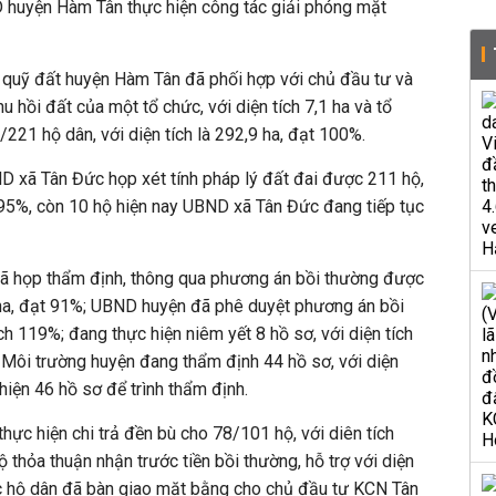
D huyện Hàm Tân thực hiện công tác giải phóng mặt
n quỹ đất huyện Hàm Tân đã phối hợp với chủ đầu tư và
 hồi đất của một tổ chức, với diện tích 7,1 ha và tổ
221 hộ dân, với diện tích là 292,9 ha, đạt 100%.
D xã Tân Đức họp xét tính pháp lý đất đai được 211 hộ,
ạt 95%, còn 10 hộ hiện nay UBND xã Tân Đức đang tiếp tục
ã họp thẩm định, thông qua phương án bồi thường được
 ha, đạt 91%; UBND huyện đã phê duyệt phương án bồi
ch 119%; đang thực hiện niêm yết 8 hồ sơ, với diện tích
 Môi trường huyện đang thẩm định 44 hồ sơ, với diện
thiện 46 hồ sơ để trình thẩm định.
ực hiện chi trả đền bù cho 78/101 hộ, với diên tích
ộ thỏa thuận nhận trước tiền bồi thường, hỗ trợ với diện
các hộ dân đã bàn giao mặt bằng cho chủ đầu tư KCN Tân