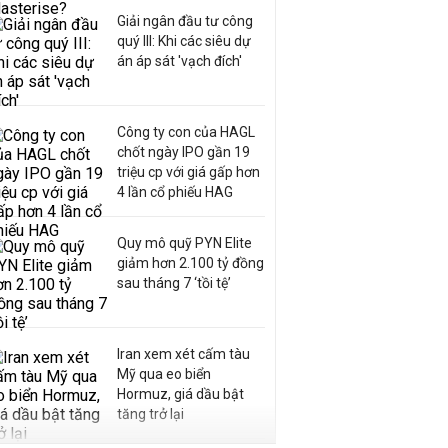
Giải ngân đầu tư công
quý III: Khi các siêu dự
án áp sát 'vạch đích'
Công ty con của HAGL
chốt ngày IPO gần 19
triệu cp với giá gấp hơn
4 lần cổ phiếu HAG
Quy mô quỹ PYN Elite
giảm hơn 2.100 tỷ đồng
sau tháng 7 ‘tồi tệ’
Iran xem xét cấm tàu
Mỹ qua eo biển
Hormuz, giá dầu bật
tăng trở lại