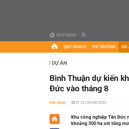
0975798489
QUY HOẠCH
THỊ TRƯỜNG
DỰ 
DỰ ÁN
Bình Thuận dự kiến k
Đức vào tháng 8
Hải Quân
07:22 | 05/08/2023
Khu công nghiệp Tân Đức n
khoảng 300 ha với tổng mứ