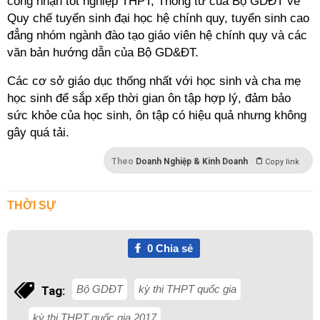
công nhận tốt nghiệp THPT; Thông tư của Bộ GDĐT về
Quy chế tuyển sinh đại học hệ chính quy, tuyển sinh cao
đẳng nhóm ngành đào tạo giáo viên hệ chính quy và các
văn bản hướng dẫn của Bộ GD&ĐT.
Các cơ sở giáo dục thống nhất với học sinh và cha mẹ
học sinh để sắp xếp thời gian ôn tập hợp lý, đảm bảo
sức khỏe của học sinh, ôn tập có hiệu quả nhưng không
gây quá tải.
Theo
Doanh Nghiệp & Kinh Doanh
Copy link
THỜI SỰ
0
Chia sẻ
Bộ GDĐT
kỳ thi THPT quốc gia
Tag:
kỳ thi THPT quốc gia 2017