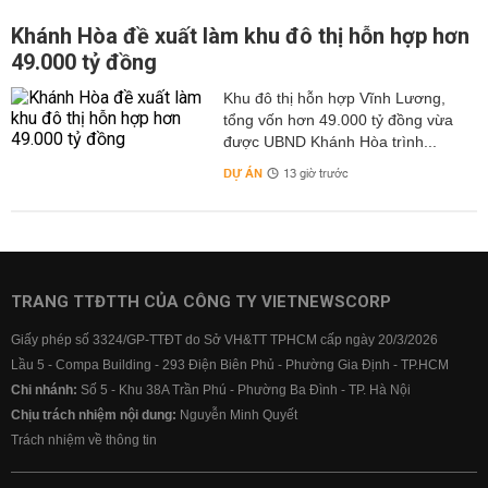
Khánh Hòa đề xuất làm khu đô thị hỗn hợp hơn
49.000 tỷ đồng
Khu đô thị hỗn hợp Vĩnh Lương,
tổng vốn hơn 49.000 tỷ đồng vừa
được UBND Khánh Hòa trình...
DỰ ÁN
13 giờ trước
TRANG TTĐTTH CỦA CÔNG TY VIETNEWSCORP
Giấy phép số 3324/GP-TTĐT do Sở VH&TT TPHCM cấp ngày 20/3/2026
Lầu 5 - Compa Building - 293 Điện Biên Phủ - Phường Gia Định - TP.HCM
Chi nhánh:
Số 5 - Khu 38A Trần Phú - Phường Ba Đình - TP. Hà Nội
Chịu trách nhiệm nội dung:
Nguyễn Minh Quyết
Trách nhiệm về thông tin