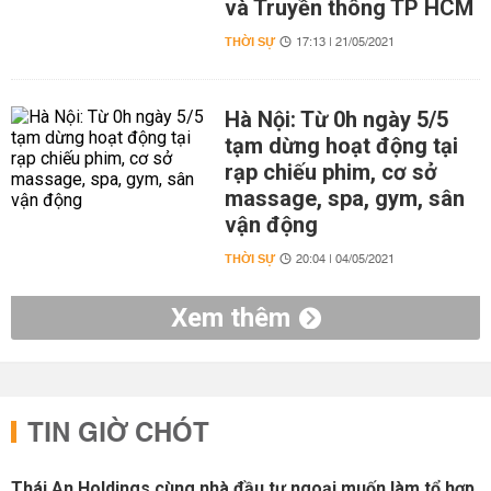
và Truyền thông TP HCM
THỜI SỰ
17:13 | 21/05/2021
Hà Nội: Từ 0h ngày 5/5
tạm dừng hoạt động tại
rạp chiếu phim, cơ sở
massage, spa, gym, sân
vận động
THỜI SỰ
20:04 | 04/05/2021
Xem thêm
TIN GIỜ CHÓT
Thái An Holdings cùng nhà đầu tư ngoại muốn làm tổ hợp