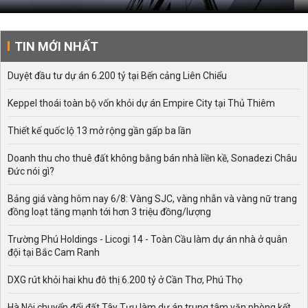
TIN MỚI NHẤT
Duyệt đầu tư dự án 6.200 tỷ tại Bến cảng Liên Chiểu
Keppel thoái toàn bộ vốn khỏi dự án Empire City tại Thủ Thiêm
Thiết kế quốc lộ 13 mở rộng gần gấp ba lần
Doanh thu cho thuê đất không bằng bán nhà liền kề, Sonadezi Châu
Đức nói gì?
Bảng giá vàng hôm nay 6/8: Vàng SJC, vàng nhẫn và vàng nữ trang
đồng loạt tăng mạnh tới hơn 3 triệu đồng/lượng
Trường Phú Holdings - Licogi 14 - Toàn Cầu làm dự án nhà ở quân
đội tại Bắc Cam Ranh
DXG rút khỏi hai khu đô thị 6.200 tỷ ở Cần Thơ, Phú Thọ
Hà Nội chuyển đổi đất Tây Tựu làm dự án trung tâm văn phòng kết