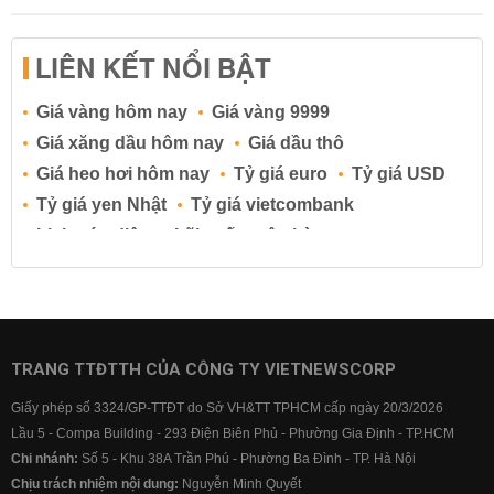
LIÊN KẾT NỔI BẬT
Giá vàng hôm nay
Giá vàng 9999
Giá xăng dầu hôm nay
Giá dầu thô
Giá heo hơi hôm nay
Tỷ giá euro
Tỷ giá USD
Tỷ giá yen Nhật
Tỷ giá vietcombank
Lịch cúp điện
Lãi suất ngân hàng
Lãi suất tiết kiệm
Lãi suất tiền gửi
Lãi suất ngân hàng Agribank
Lãi suất ngân hàng Sacombank
Lãi suất ngân hàng BIDV
TRANG TTĐTTH CỦA CÔNG TY VIETNEWSCORP
Lãi suất ngân hàng Vietinbank
Giấy phép số 3324/GP-TTĐT do Sở VH&TT TPHCM cấp ngày 20/3/2026
Lãi suất ngân hàng Vietcombank
Lầu 5 - Compa Building - 293 Điện Biên Phủ - Phường Gia Định - TP.HCM
Chi nhánh:
Số 5 - Khu 38A Trần Phú - Phường Ba Đình - TP. Hà Nội
Chịu trách nhiệm nội dung:
Nguyễn Minh Quyết