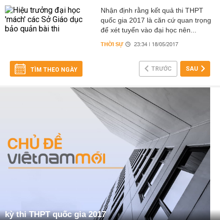
Nhận định rằng kết quả thi THPT
quốc gia 2017 là căn cứ quan trọng
để xét tuyển vào đại học nên...
THỜI SỰ
23:34 | 18/05/2017
TRƯỚC
SAU
TÌM THEO NGÀY
kỳ thi THPT quốc gia 2017