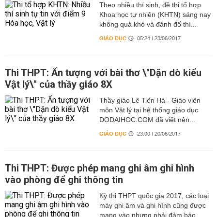
Theo nhiều thí sinh, đề thi tổ hợp
Khoa học tự nhiên (KHTN) sáng nay
không quá khó và đánh đố thí...
GIÁO DỤC
05:24 | 23/06/2017
Thi THPT: Ấn tượng với bài thơ \"Dặn dò kiểu
Vật lý\" của thầy giáo 8X
Thầy giáo Lê Tiến Hà - Giáo viên
môn Vật lý tại hệ thống giáo dục
DODAIHOC.COM đã viết nên...
GIÁO DỤC
23:00 | 20/06/2017
Thi THPT: Được phép mang ghi âm ghi hình
vào phòng để ghi thông tin
Kỳ thi THPT quốc gia 2017, các loại
máy ghi âm và ghi hình cũng được
mang vào nhưng phải đảm bảo...