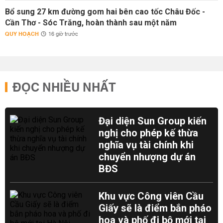
Bổ sung 27 km đường gom hai bên cao tốc Châu Đốc -
Cần Thơ - Sóc Trăng, hoàn thành sau một năm
QUY HOẠCH
16 giờ trước
ĐỌC NHIỀU NHẤT
Đại diện Sun Group kiến
nghị cho phép kế thừa
nghĩa vụ tài chính khi
chuyển nhượng dự án
BĐS
Khu vực Công viên Cầu
Giấy sẽ là điểm bắn pháo
hoa và phố đi bộ mới tại