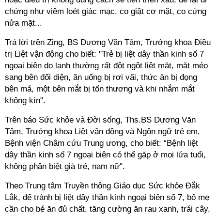
chứng như viêm loét giác mạc, co giật cơ mặt, co cứng
nửa mặt...
Trả lời trên Zing, BS Dương Văn Tâm, Trưởng khoa Điều
trị Liệt vận động cho biết: "Trẻ bị liệt dây thần kinh số 7
ngoại biên do lạnh thường rất đột ngột liệt mặt, mặt méo
sang bên đối diện, ăn uống bị rơi vãi, thức ăn bị đọng
bên má, một bên mắt bị tổn thương và khi nhắm mắt
không kín".
Trên báo Sức khỏe và Đời sống, Ths.BS Dương Văn
Tâm, Trưởng khoa Liệt vận động và Ngôn ngữ trẻ em,
Bệnh viện Châm cứu Trung ương, cho biết: “Bệnh liệt
dây thần kinh số 7 ngoại biên có thể gặp ở mọi lứa tuổi,
không phân biệt già trẻ, nam nữ".
Theo Trung tâm Truyền thông Giáo dục Sức khỏe Đắk
Lắk, để tránh bị liệt dây thần kinh ngoại biên số 7, bố mẹ
cần cho bé ăn đủ chất, tăng cường ăn rau xanh, trái cây,