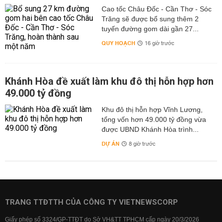
Cao tốc Châu Đốc - Cần Thơ - Sóc
Trăng sẽ được bổ sung thêm 2
tuyến đường gom dài gần 27...
QUY HOẠCH
16 giờ trước
Khánh Hòa đề xuất làm khu đô thị hỗn hợp hơn
49.000 tỷ đồng
Khu đô thị hỗn hợp Vĩnh Lương,
tổng vốn hơn 49.000 tỷ đồng vừa
được UBND Khánh Hòa trình...
DỰ ÁN
8 giờ trước
TRANG TTĐTTH CỦA CÔNG TY VIETNEWSCORP
Giấy phép số 3324/GP-TTĐT do Sở VH&TT TPHCM cấp ngày 20/3/2026