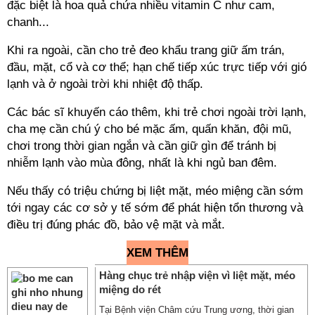
đặc biệt là hoa quả chứa nhiều vitamin C như cam,
chanh...
Khi ra ngoài, cần cho trẻ đeo khẩu trang giữ ấm trán,
đầu, mặt, cổ và cơ thể; hạn chế tiếp xúc trực tiếp với gió
lạnh và ở ngoài trời khi nhiệt độ thấp.
Các bác sĩ khuyến cáo thêm, khi trẻ chơi ngoài trời lạnh,
cha mẹ cần chú ý cho bé mặc ấm, quấn khăn, đội mũ,
chơi trong thời gian ngắn và cần giữ gìn để tránh bị
nhiễm lạnh vào mùa đông, nhất là khi ngủ ban đêm.
Nếu thấy có triệu chứng bị liệt mặt, méo miệng cần sớm
tới ngay các cơ sở y tế sớm để phát hiện tổn thương và
điều trị đúng phác đồ, bảo vệ mặt và mắt.
XEM THÊM
Hàng chục trẻ nhập viện vì liệt mặt, méo
miệng do rét
Tại Bệnh viện Châm cứu Trung ương, thời gian