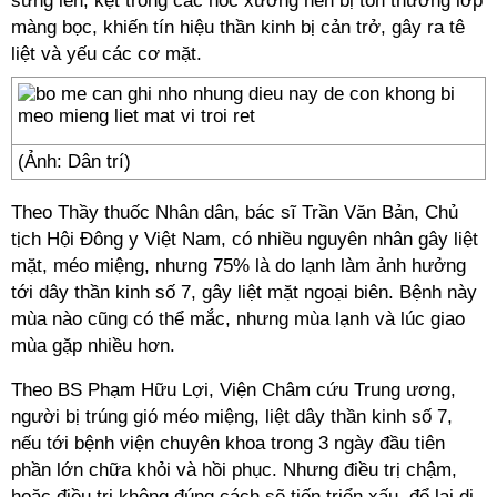
sưng lên, kẹt trong các hốc xương nên bị tổn thương lớp
màng bọc, khiến tín hiệu thần kinh bị cản trở, gây ra tê
liệt và yếu các cơ mặt.
(Ảnh: Dân trí)
Theo Thầy thuốc Nhân dân, bác sĩ Trần Văn Bản, Chủ
tịch Hội Đông y Việt Nam, có nhiều nguyên nhân gây liệt
mặt, méo miệng, nhưng 75% là do lạnh làm ảnh hưởng
tới dây thần kinh số 7, gây liệt mặt ngoại biên. Bệnh này
mùa nào cũng có thể mắc, nhưng mùa lạnh và lúc giao
mùa gặp nhiều hơn.
Theo BS Phạm Hữu Lợi, Viện Châm cứu Trung ương,
người bị trúng gió méo miệng,
liệt dây thần kinh số 7
,
nếu tới bệnh viện chuyên khoa trong 3 ngày đầu tiên
phần lớn chữa khỏi và hồi phục. Nhưng điều trị chậm,
hoặc điều trị không đúng cách sẽ tiến triển xấu, để lại di