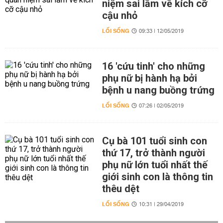
niệm sai lầm về kích cỡ
cậu nhỏ
LỐI SỐNG
09:33 | 12/05/2019
16 'cứu tinh' cho những
phụ nữ bị hành hạ bởi
bệnh u nang buồng trứng
LỐI SỐNG
07:26 | 02/05/2019
Cụ bà 101 tuổi sinh con
thứ 17, trở thành người
phụ nữ lớn tuổi nhất thế
giới sinh con là thông tin
thêu dệt
LỐI SỐNG
10:31 | 29/04/2019