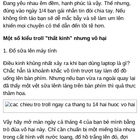
Đang yêu nhau êm đềm, hạnh phúc là vậy. Thế nhưng,
đúng vào ngày 1/4 bạn gái nhắn tin đòi chia tay. Nếu
không tỉnh táo bạn sẽ dễ mắc bẫy và sẽ làm um lên
khiến mọi chuyện có thể dẫn đến tồi tệ hơn.
Một số kiểu troll "thất kinh" nhưng vô hại
1. Đổ sữa lên máy tính
Điều kinh khủng nhất xảy ra khi bạn dùng laptop là gì?
Chắc hẳn là khoảnh khắc vô tình trượt tay làm đổ đồ
uống lên bàn phím. Nhưng nếu bạn vừa ra ngoài quay lại
đã thấy một vệt sữa lênh láng trên bàn phím thì quả thực
thảm họa.
Vậy hãy mở màn ngày cá tháng 4 của bạn bè mình bằng
trò đùa vô hại này. Chỉ cần chuẩn bị một miếng bìa nhựa
trong cắt hình vết nước loang, đổ hồ trắng lên đó, đợi