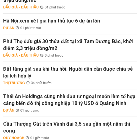
triệu đồng/m2
ĐẤU GIÁ - ĐẤU THẦU
01 phút trước
Hà Nội xem xét gia hạn thủ tục 6 dự án lớn
DỰ ÁN
01 phút trước
Phú Thọ đấu giá 30 thửa đất tại xã Tam Dương Bắc, khởi
điểm 2,3 triệu đồng/m2
ĐẤU GIÁ - ĐẤU THẦU
6 phút trước
Đất tăng giá sau khi thu hồi: Người dân cần được chia sẻ
lợi ích hợp lý
THỊ TRƯỜNG
34 phút trước
Thái An Holdings cùng nhà đầu tư ngoại muốn làm tổ hợp
cảng biển đô thị công nghiệp 18 tỷ USD ở Quảng Ninh
DỰ ÁN
01 giờ trước
Cầu Thượng Cát trên Vành đai 3,5 sau gần một năm thi
công
QUY HOẠCH
01 giờ trước