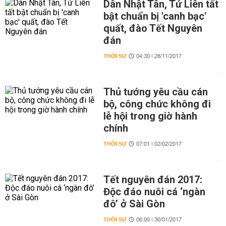
Dân Nhật Tân, Tứ Liên tất
bật chuẩn bị 'canh bạc'
quất, đào Tết Nguyên
đán
THỜI SỰ
04:30 | 28/11/2017
Thủ tướng yêu cầu cán
bộ, công chức không đi
lễ hội trong giờ hành
chính
THỜI SỰ
07:01 | 02/02/2017
Tết nguyên đán 2017:
Độc đáo nuôi cá ‘ngàn
đô’ ở Sài Gòn
THỜI SỰ
06:00 | 30/01/2017