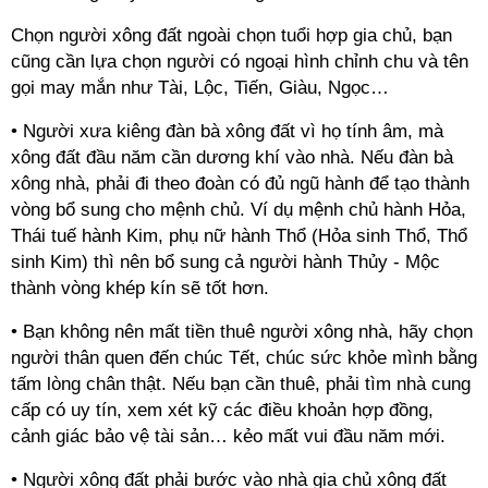
Chọn người xông đất ngoài chọn tuổi hợp gia chủ, bạn
cũng cần lựa chọn người có ngoại hình chỉnh chu và tên
gọi may mắn như Tài, Lộc, Tiến, Giàu, Ngọc…
• Người xưa kiêng đàn bà xông đất vì họ tính âm, mà
xông đất đầu năm cần dương khí vào nhà. Nếu đàn bà
xông nhà, phải đi theo đoàn có đủ ngũ hành để tạo thành
vòng bổ sung cho mệnh chủ. Ví dụ mệnh chủ hành Hỏa,
Thái tuế hành Kim, phụ nữ hành Thổ (Hỏa sinh Thổ, Thổ
sinh Kim) thì nên bổ sung cả người hành Thủy - Mộc
thành vòng khép kín sẽ tốt hơn.
• Bạn không nên mất tiền thuê người xông nhà, hãy chọn
người thân quen đến chúc Tết, chúc sức khỏe mình bằng
tấm lòng chân thật. Nếu bạn cần thuê, phải tìm nhà cung
cấp có uy tín, xem xét kỹ các điều khoản hợp đồng,
cảnh giác bảo vệ tài sản… kẻo mất vui đầu năm mới.
• Người xông đất phải bước vào nhà gia chủ xông đất