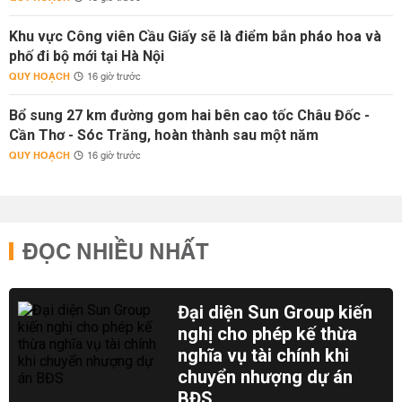
Khu vực Công viên Cầu Giấy sẽ là điểm bắn pháo hoa và
phố đi bộ mới tại Hà Nội
QUY HOẠCH
16 giờ trước
Bổ sung 27 km đường gom hai bên cao tốc Châu Đốc -
Cần Thơ - Sóc Trăng, hoàn thành sau một năm
QUY HOẠCH
16 giờ trước
ĐỌC NHIỀU NHẤT
Đại diện Sun Group kiến
nghị cho phép kế thừa
nghĩa vụ tài chính khi
chuyển nhượng dự án
BĐS