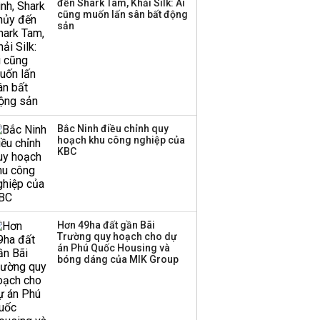
đến Shark Tam, Khải Silk: Ai
cũng muốn lấn sân bất động
Thị trường thường
sản
‘phất lên’ trong tháng 8,
nhóm ngành nào có
tiềm năng dẫn sóng?
Bắc Ninh điều chỉnh quy
hoạch khu công nghiệp của
KBC
Hơn 49ha đất gần Bãi
Trường quy hoạch cho dự
án Phú Quốc Housing và
bóng dáng của MIK Group