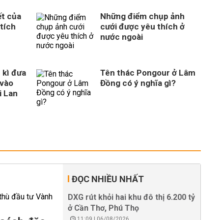
ết của
Những điểm chụp ảnh
tích
cưới được yêu thích ở
nước ngoài
 kì đưa
Tên thác Pongour ở Lâm
vào
Đồng có ý nghĩa gì?
i Lan
ĐỌC NHIỀU NHẤT
DXG rút khỏi hai khu đô thị 6.200 tỷ
ở Cần Thơ, Phú Thọ
11:09 | 06/08/2026