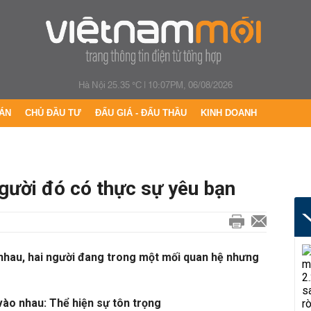
Hà Nội 25.35 °C
|
10:07PM, 06/08/2026
ÁN
CHỦ ĐẦU TƯ
ĐẤU GIÁ - ĐẤU THẦU
KINH DOANH
người đó có thực sự yêu bạn
 nhau, hai người đang trong một mối quan hệ nhưng
vào nhau: Thể hiện sự tôn trọng