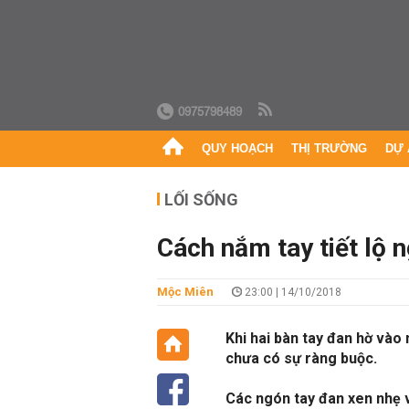
0975798489
QUY HOẠCH
THỊ TRƯỜNG
DỰ 
LỐI SỐNG
Cách nắm tay tiết lộ 
Mộc Miên
23:00 | 14/10/2018
Khi hai bàn tay đan hờ vào
chưa có sự ràng buộc.
Các ngón tay đan xen nhẹ 