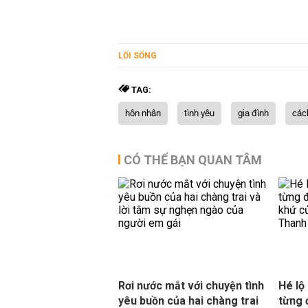
LỐI SỐNG
TAG:
hôn nhân
tình yêu
gia đình
các
CÓ THỂ BẠN QUAN TÂM
Rơi nước mắt với chuyện tình
Hé lộ
yêu buồn của hai chàng trai
từng 