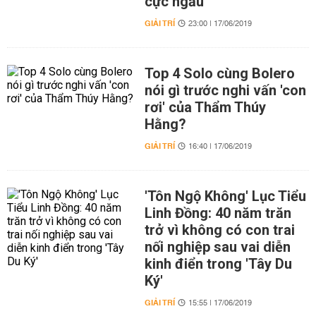
cực ngầu
GIẢI TRÍ
23:00 | 17/06/2019
Top 4 Solo cùng Bolero
nói gì trước nghi vấn 'con
rơi' của Thẩm Thúy
Hằng?
GIẢI TRÍ
16:40 | 17/06/2019
'Tôn Ngộ Không' Lục Tiểu
Linh Đồng: 40 năm trăn
trở vì không có con trai
nối nghiệp sau vai diễn
kinh điển trong 'Tây Du
Ký'
GIẢI TRÍ
15:55 | 17/06/2019