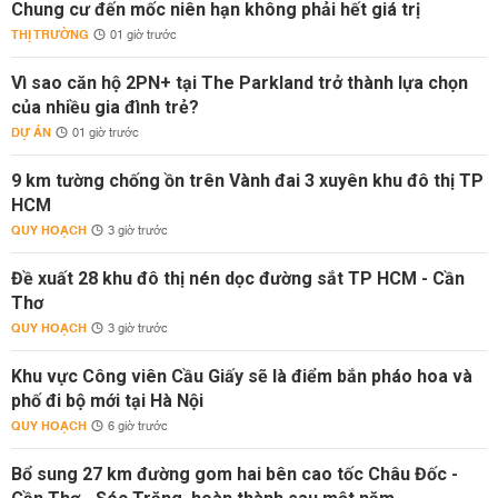
Chung cư đến mốc niên hạn không phải hết giá trị
THỊ TRƯỜNG
01 giờ trước
Vì sao căn hộ 2PN+ tại The Parkland trở thành lựa chọn
của nhiều gia đình trẻ?
DỰ ÁN
01 giờ trước
9 km tường chống ồn trên Vành đai 3 xuyên khu đô thị TP
HCM
QUY HOẠCH
3 giờ trước
Đề xuất 28 khu đô thị nén dọc đường sắt TP HCM - Cần
Thơ
QUY HOẠCH
3 giờ trước
Khu vực Công viên Cầu Giấy sẽ là điểm bắn pháo hoa và
phố đi bộ mới tại Hà Nội
QUY HOẠCH
6 giờ trước
Bổ sung 27 km đường gom hai bên cao tốc Châu Đốc -