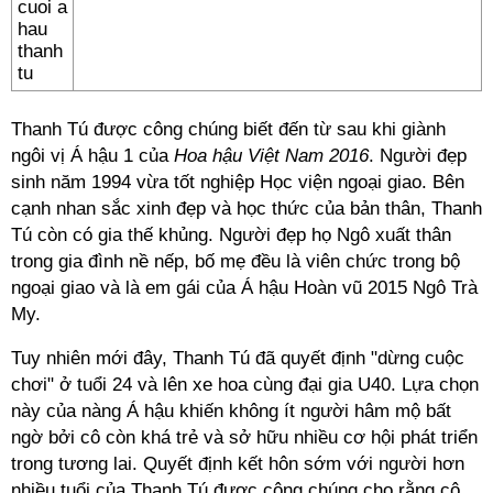
Thanh Tú được công chúng biết đến từ sau khi giành
ngôi vị Á hậu 1 của
Hoa hậu Việt Nam 2016
. Người đẹp
sinh năm 1994 vừa tốt nghiệp Học viện ngoại giao. Bên
cạnh nhan sắc xinh đẹp và học thức của bản thân, Thanh
Tú còn có gia thế khủng. Người đẹp họ Ngô xuất thân
trong gia đình nề nếp, bố mẹ đều là viên chức trong bộ
ngoại giao và là em gái của Á hậu Hoàn vũ 2015 Ngô Trà
My.
Tuy nhiên mới đây, Thanh Tú đã quyết định "dừng cuộc
chơi" ở tuổi 24 và lên xe hoa cùng đại gia U40. Lựa chọn
này của nàng Á hậu khiến không ít người hâm mộ bất
ngờ bởi cô còn khá trẻ và sở hữu nhiều cơ hội phát triển
trong tương lai. Quyết định kết hôn sớm với người hơn
nhiều tuổi của Thanh Tú được công chúng cho rằng cô