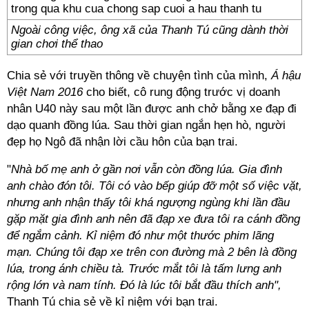
Ngoài công việc, ông xã của Thanh Tú cũng dành thời
gian chơi thể thao
Chia sẻ với truyền thông về chuyện tình của mình,
Á hậu
Việt Nam 2016
cho biết, cô rung động trước vị doanh
nhân U40 này sau một lần được anh chở bằng xe đạp đi
dạo quanh đồng lúa. Sau thời gian ngắn hẹn hò, người
đẹp họ Ngô đã nhận lời cầu hôn của bạn trai.
"
Nhà bố mẹ anh ở gần nơi vẫn còn đồng lúa. Gia đình
anh chào đón tôi. Tôi có vào bếp giúp đỡ một số việc vặt,
nhưng anh nhận thấy tôi khá ngượng ngùng khi lần đầu
gặp mặt gia đình anh nên đã đạp xe đưa tôi ra cánh đồng
để ngắm cảnh. Kỉ niệm đó như một thước phim lãng
mạn. Chúng tôi đạp xe trên con đường mà 2 bên là đồng
lúa, trong ánh chiều tà. Trước mắt tôi là tấm lưng anh
rộng lớn và nam tính. Đó là lúc tôi bắt đầu thích anh",
Thanh Tú chia sẻ về kỉ niệm với bạn trai.