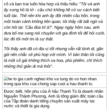
cô và bạn trai luôn hòa hợp và thấu hiểu: "
Tôi và anh
ấy xưng hô là tớ - cậu chứ không hề có sự cách biệt
tuổi tác. Thế nên khi anh ấy đột nhiên cầu hôn, trong
một hoàn cảnh không liên quan, tôi thấy rất bất ngờ và
còn hỏi lại: 'Cậu đùa tớ à?'
.
Ngay ngày hôm sau, anh
đưa bố mẹ sang nói chuyện với gia đình tôi để hỏi cưới,
lúc đó tôi mới tin là sự thật.
Tôi thấy anh đã có địa vị tốt nhưng vẫn rất bình dị, gần
gũi nên chắc sẽ phù hợp với mình. Vì bản thân tôi cũng
là một cô gái không thích xa hoa, phù phiếm, chỉ thích
những thứ giản dị mà thôi"
.
Được biết, hôn phu của Á hậu Thanh Tú là doanh nhân
Nguyễn Thành Phương. Anh là tổng giám đốc toàn cầu
của Tập đoàn danh tiếng chuyên sản xuất máy lọc
nước và thiết bị gia dụng.