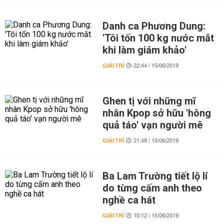
Danh ca Phương Dung:
'Tôi tốn 100 kg nước mắt
khi làm giám khảo'
GIẢI TRÍ
22:44 | 15/06/2019
Ghen tị với những mĩ
nhân Kpop sở hữu 'hông
quả táo' vạn người mê
GIẢI TRÍ
21:48 | 15/06/2019
Ba Lam Trường tiết lộ lí
do từng cấm anh theo
nghề ca hát
GIẢI TRÍ
10:12 | 15/06/2019