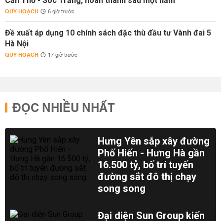
Cần Thơ - Sóc Trăng, hoàn thành sau một năm
QUY HOẠCH
6 giờ trước
Đề xuất áp dụng 10 chính sách đặc thù đầu tư Vành đai 5
Hà Nội
QUY HOẠCH
17 giờ trước
ĐỌC NHIỀU NHẤT
Hưng Yên sắp xây đường
Phố Hiến - Hưng Hà gần
16.500 tỷ, bố trí tuyến
đường sắt đô thị chạy
song song
Đại diện Sun Group kiến