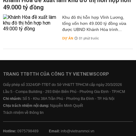
Khánh Hòa đề xuất làm khu đô thị hỗn hợp hơn
49.000 tỷ đồng
Khu đô thị hỗn hợp Vĩnh Lương,
tổng vốn hơn 49.000 tỷ đồng vừa
được UBND Khánh Hòa trình...
DỰ ÁN
01 phút trước
TRANG TTĐTTH CỦA CÔNG TY VIETNEWSCORP
Giấy phép số 3324/GP-TTĐT do Sở VH&TT TPHCM cấp ngày 20/3/2026
Lầu 5 - Compa Building - 293 Điện Biên Phủ - Phường Gia Định - TP.HCM
Chi nhánh:
Số 5 - Khu 38A Trần Phú - Phường Ba Đình - TP. Hà Nội
Chịu trách nhiệm nội dung:
Nguyễn Minh Quyết
Trách nhiệm về thông tin
Hotline:
0975798489
Email:
info@vietnammoi.vn