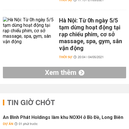
THỜI SỰ
17:13 | 21/05/2021
Hà Nội: Từ 0h ngày 5/5
tạm dừng hoạt động tại
rạp chiếu phim, cơ sở
massage, spa, gym, sân
vận động
THỜI SỰ
20:04 | 04/05/2021
Xem thêm
TIN GIỜ CHÓT
An Bình Phát Holdings làm khu NOXH ở Bồ Đề, Long Biên
DỰ ÁN
01 phút trước