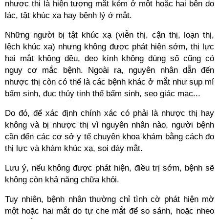
nhược thị là hiện tượng mắt kém ở một hoặc hai bên do
lác, tật khúc xạ hay bệnh lý ở mắt.
Những người bị tật khúc xạ (viễn thị, cận thị, loạn thị,
lệch khúc xạ) nhưng không được phát hiện sớm, thị lực
hai mắt không đều, đeo kính không đúng số cũng có
nguy cơ mắc bệnh. Ngoài ra, nguyên nhân dẫn đến
nhược thị còn có thể là các bệnh khác ở mắt như sụp mí
bẩm sinh, đục thủy tinh thể bẩm sinh, sẹo giác mạc...
Do đó, để xác định chính xác có phải là nhược thị hay
không và bị nhược thị vì nguyên nhân nào, người bệnh
cần đến các cơ sở y tế chuyên khoa khám bằng cách đo
thị lực và khám khúc xạ, soi đáy mắt.
Lưu ý, nếu không được phát hiện, điều trị sớm, bệnh sẽ
không còn khả năng chữa khỏi.
Tuy nhiên, bệnh nhân thường chỉ tình cờ phát hiện mờ
một hoặc hai mắt do tự che mắt để so sánh, hoặc nheo