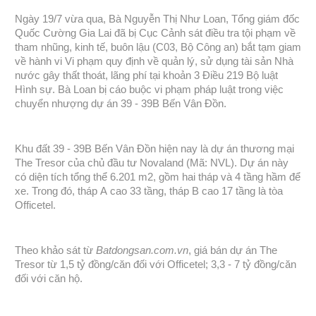
Ngày 19/7 vừa qua, Bà Nguyễn Thị Như Loan, Tổng giám đốc
Quốc Cường Gia Lai đã bị Cục Cảnh sát điều tra tội phạm về
tham nhũng, kinh tế, buôn lậu (C03, Bộ Công an) bắt tạm giam
về hành vi Vi phạm quy định về quản lý, sử dụng tài sản Nhà
nước gây thất thoát, lãng phí tại khoản 3 Điều 219 Bộ luật
Hình sự. Bà Loan bị cáo buộc vi phạm pháp luật trong việc
chuyển nhượng dự án 39 - 39B Bến Vân Đồn.
Khu đất 39 - 39B Bến Vân Đồn hiện nay là dự án thương mại
The Tresor của chủ đầu tư Novaland (Mã: NVL). Dự án này
có diện tích tổng thể 6.201 m2, gồm hai tháp và 4 tầng hầm để
xe. Trong đó, tháp A cao 33 tầng, tháp B cao 17 tầng là tòa
Officetel.
Theo khảo sát từ
Batdongsan.com.vn
, giá bán dự án The
Tresor từ 1,5 tỷ đồng/căn đối với Officetel; 3,3 - 7 tỷ đồng/căn
đối với căn hộ.