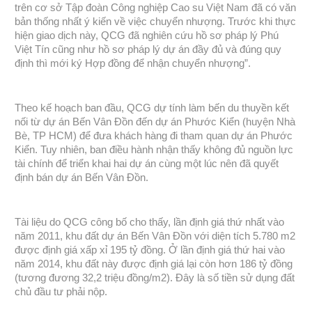
trên cơ sở Tập đoàn Công nghiệp Cao su Việt Nam đã có văn
bản thống nhất ý kiến về việc chuyển nhượng. Trước khi thực
hiện giao dịch này, QCG đã nghiên cứu hồ sơ pháp lý Phú
Việt Tín cũng như hồ sơ pháp lý dự án đầy đủ và đúng quy
định thì mới ký Hợp đồng để nhận chuyển nhượng”.
Theo kế hoạch ban đầu, QCG dự tính làm bến du thuyền kết
nối từ dự án Bến Vân Đồn đến dự án Phước Kiển (huyện Nhà
Bè, TP HCM) để đưa khách hàng đi tham quan dự án Phước
Kiển. Tuy nhiên, ban điều hành nhận thấy không đủ nguồn lực
tài chính để triển khai hai dự án cùng một lúc nên đã quyết
định bán dự án Bến Vân Đồn.
Tài liệu do QCG công bố cho thấy, lần định giá thứ nhất vào
năm 2011, khu đất dự án Bến Vân Đồn với diện tích 5.780 m2
được định giá xấp xỉ 195 tỷ đồng. Ở lần định giá thứ hai vào
năm 2014, khu đất này được định giá lại còn hơn 186 tỷ đồng
(tương đương 32,2 triệu đồng/m2). Đây là số tiền sử dụng đất
chủ đầu tư phải nộp.