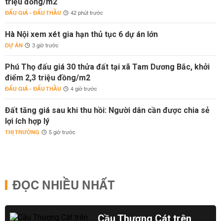
triệu đồng/m2
ĐẤU GIÁ - ĐẤU THẦU
42 phút trước
Hà Nội xem xét gia hạn thủ tục 6 dự án lớn
DỰ ÁN
3 giờ trước
Phú Thọ đấu giá 30 thửa đất tại xã Tam Dương Bắc, khởi
điểm 2,3 triệu đồng/m2
ĐẤU GIÁ - ĐẤU THẦU
4 giờ trước
Đất tăng giá sau khi thu hồi: Người dân cần được chia sẻ
lợi ích hợp lý
THỊ TRƯỜNG
5 giờ trước
ĐỌC NHIỀU NHẤT
Cầu Thượng Cát trên