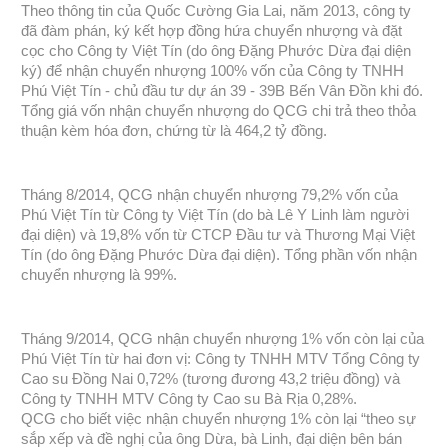
Theo thông tin của Quốc Cường Gia Lai, năm 2013, công ty
đã đàm phán, ký kết hợp đồng hứa chuyển nhượng và đặt
cọc cho Công ty Việt Tín (do ông Đặng Phước Dừa đại diện
ký) để nhận chuyển nhượng 100% vốn của Công ty TNHH
Phú Việt Tín - chủ đầu tư dự án 39 - 39B Bến Vân Đồn khi đó.
Tổng giá vốn nhận chuyển nhượng do QCG chi trả theo thỏa
thuận kèm hóa đơn, chứng từ là 464,2 tỷ đồng.
Tháng 8/2014, QCG nhận chuyển nhượng 79,2% vốn của
Phú Việt Tín từ Công ty Việt Tín (do bà Lê Y Linh làm người
đại diện) và 19,8% vốn từ CTCP Đầu tư và Thương Mại Việt
Tín (do ông Đặng Phước Dừa đại diện). Tổng phần vốn nhận
chuyển nhượng là 99%.
Tháng 9/2014, QCG nhận chuyển nhượng 1% vốn còn lại của
Phú Việt Tín từ hai đơn vị: Công ty TNHH MTV Tổng Công ty
Cao su Đồng Nai 0,72% (tương đương 43,2 triệu đồng) và
Công ty TNHH MTV Công ty Cao su Bà Rịa 0,28%.
QCG cho biết việc nhận chuyển nhượng 1% còn lại “theo sự
sắp xếp và đề nghị của ông Dừa, bà Linh, đại diện bên bán