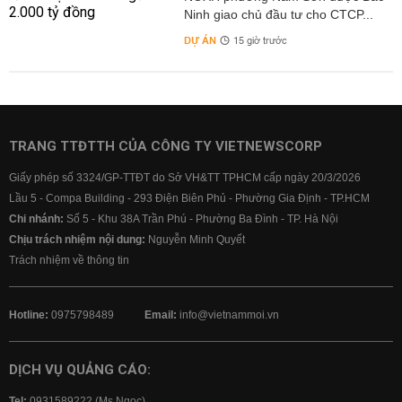
Ninh giao chủ đầu tư cho CTCP...
DỰ ÁN
15 giờ trước
TRANG TTĐTTH CỦA CÔNG TY VIETNEWSCORP
Giấy phép số 3324/GP-TTĐT do Sở VH&TT TPHCM cấp ngày 20/3/2026
Lầu 5 - Compa Building - 293 Điện Biên Phủ - Phường Gia Định - TP.HCM
Chi nhánh:
Số 5 - Khu 38A Trần Phú - Phường Ba Đình - TP. Hà Nội
Chịu trách nhiệm nội dung:
Nguyễn Minh Quyết
Trách nhiệm về thông tin
Hotline:
0975798489
Email:
info@vietnammoi.vn
DỊCH VỤ QUẢNG CÁO:
Tel:
0931589222 (Ms Ngọc)