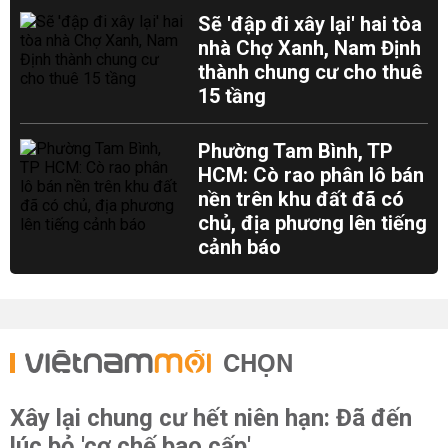
Sẽ 'đập đi xây lại' hai tòa
nhà Chợ Xanh, Nam Định
thành chung cư cho thuê
15 tầng
Phường Tam Bình, TP
HCM: Cò rao phân lô bán
nền trên khu đất đã có
chủ, địa phương lên tiếng
cảnh báo
CHỌN
Xây lại chung cư hết niên hạn: Đã đến
lúc bỏ 'cơ chế bao cấp'