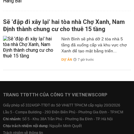
Sẽ 'đập đi xây lại' hai tòa nhà Chợ Xanh, Nam
Định thành chung cư cho thuê 15 tầng
Ninh Bình sẽ phá dỡ 2 tòa nhà 5
tầng đã xuống cấp và khu vực chợ
Xanh để tạo mặt bằng triển...
DỰ ÁN
7 giờ trước
TRANG TTĐTTH CỦA CÔNG TY VIETNEWSCORP
Giấy phép số 3324/GP-TTĐT do Sở VH&TT TPHCM cấp ngày 20/3/2026
Lầu 5 - Compa Building - 293 Điện Biên Phủ - Phường Gia Định - TP.HCM
Chi nhánh:
Số 5 - Khu 38A Trần Phú - Phường Ba Đình - TP. Hà Nội
Chịu trách nhiệm nội dung:
Nguyễn Minh Quyết
Trách nhiệm về thông tin