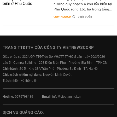
hướng quy hoạch 4 khu lấn biển tại
Phú Quốc rộng 161 ha trong tổng...
QUY HOẠCH
19 giờ trước
TRANG TTĐTTH CỦA CÔNG TY VIETNEWSCORP
Giấy phép số 3324/GP-TTĐT do Sở VH&TT TPHCM cấp ngày 20/3/2026
Lầu 5 - Compa Building - 293 Điện Biên Phủ - Phường Gia Định - TP.HCM
Chi nhánh:
Số 5 - Khu 38A Trần Phú - Phường Ba Đình - TP. Hà Nội
Chịu trách nhiệm nội dung:
Nguyễn Minh Quyết
Trách nhiệm về thông tin
Hotline:
0975798489
Email:
info@vietnammoi.vn
DỊCH VỤ QUẢNG CÁO: