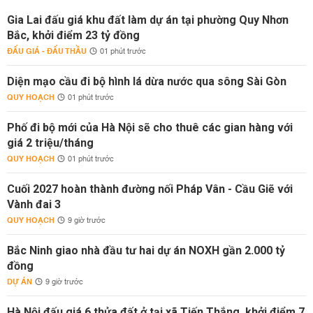
Gia Lai đấu giá khu đất làm dự án tại phường Quy Nhơn
Bắc, khởi điểm 23 tỷ đồng
ĐẤU GIÁ - ĐẤU THẦU
01 phút trước
Diện mạo cầu đi bộ hình lá dừa nước qua sông Sài Gòn
QUY HOẠCH
01 phút trước
Phố đi bộ mới của Hà Nội sẽ cho thuê các gian hàng với
giá 2 triệu/tháng
QUY HOẠCH
01 phút trước
Cuối 2027 hoàn thành đường nối Pháp Vân - Cầu Giẽ với
Vành đai 3
QUY HOẠCH
9 giờ trước
Bắc Ninh giao nhà đầu tư hai dự án NOXH gần 2.000 tỷ
đồng
DỰ ÁN
9 giờ trước
Hà Nội đấu giá 6 thửa đất ở tại xã Tiến Thắng, khởi điểm 7