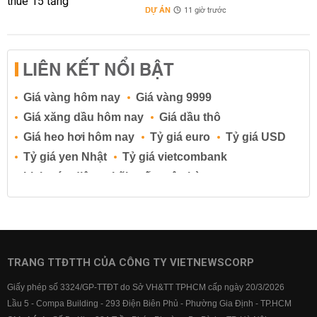
DỰ ÁN
11 giờ trước
LIÊN KẾT NỔI BẬT
Giá vàng hôm nay
Giá vàng 9999
Giá xăng dầu hôm nay
Giá dầu thô
Giá heo hơi hôm nay
Tỷ giá euro
Tỷ giá USD
Tỷ giá yen Nhật
Tỷ giá vietcombank
Lịch cúp điện
Lãi suất ngân hàng
Lãi suất tiết kiệm
Lãi suất tiền gửi
Lãi suất ngân hàng Agribank
Lãi suất ngân hàng Sacombank
Lãi suất ngân hàng BIDV
TRANG TTĐTTH CỦA CÔNG TY VIETNEWSCORP
Lãi suất ngân hàng Vietinbank
Giấy phép số 3324/GP-TTĐT do Sở VH&TT TPHCM cấp ngày 20/3/2026
Lãi suất ngân hàng Vietcombank
Lầu 5 - Compa Building - 293 Điện Biên Phủ - Phường Gia Định - TP.HCM