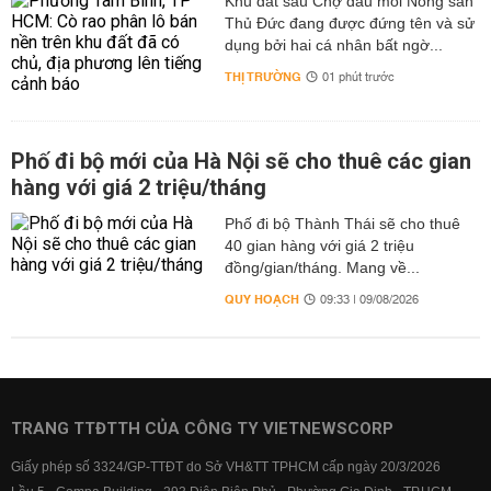
Khu đất sau Chợ đầu mối Nông sản
Thủ Đức đang được đứng tên và sử
dụng bởi hai cá nhân bất ngờ...
THỊ TRƯỜNG
01 phút trước
Phố đi bộ mới của Hà Nội sẽ cho thuê các gian
hàng với giá 2 triệu/tháng
Phố đi bộ Thành Thái sẽ cho thuê
40 gian hàng với giá 2 triệu
đồng/gian/tháng. Mang về...
QUY HOẠCH
09:33 | 09/08/2026
TRANG TTĐTTH CỦA CÔNG TY VIETNEWSCORP
Giấy phép số 3324/GP-TTĐT do Sở VH&TT TPHCM cấp ngày 20/3/2026