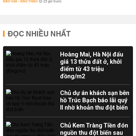
ĐẤU GIÁ - ĐẤU THẦU
23 giờ trước
ĐỌC NHIỀU NHẤT
Hoàng Mai, Hà Nội đấu
giá 13 thửa đất ở, khởi
điểm từ 43 triệu
đồng/m2
Chủ dự án khách sạn bên
hồ Trúc Bạch báo lãi quý
II nhờ khoản thu đột biến
Chủ Kem Tràng Tiền đón
nguồn thu đột biến sau