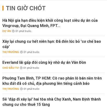
TIN GIỜ CHÓT
Hà Nội gia hạn điều kiện khởi công loạt siêu dự án của
Vingroup, Đại Quang Minh, FPT...
DỰ ÁN
01 phút trước
Xây lại chung cư hết niên hạn: Đã đến lúc bỏ 'cơ chế bao
cấp'
THỊ TRƯỜNG
01 phút trước
Everland lãi gấp đôi cùng kỳ nhờ dự án Vân Đồn
CHỦ ĐẦU TƯ
01 phút trước
Phường Tam Bình, TP HCM: Cò rao phân lô bán nền trên
khu đất đã có chủ, địa phương lên tiếng cảnh báo
THỊ TRƯỜNG
01 phút trước
Sẽ 'đập đi xây lại' hai tòa nhà Chợ Xanh, Nam Định thành
chung cư cho thuê 15 tầng