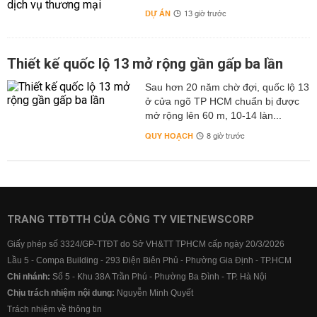
DỰ ÁN
13 giờ trước
Thiết kế quốc lộ 13 mở rộng gần gấp ba lần
Sau hơn 20 năm chờ đợi, quốc lộ 13
ở cửa ngõ TP HCM chuẩn bị được
mở rộng lên 60 m, 10-14 làn...
QUY HOẠCH
8 giờ trước
TRANG TTĐTTH CỦA CÔNG TY VIETNEWSCORP
Giấy phép số 3324/GP-TTĐT do Sở VH&TT TPHCM cấp ngày 20/3/2026
Lầu 5 - Compa Building - 293 Điện Biên Phủ - Phường Gia Định - TP.HCM
Chi nhánh:
Số 5 - Khu 38A Trần Phú - Phường Ba Đình - TP. Hà Nội
Chịu trách nhiệm nội dung:
Nguyễn Minh Quyết
Trách nhiệm về thông tin