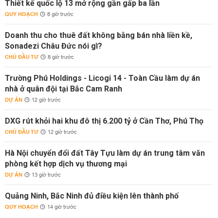
Thiết kế quốc lộ 13 mở rộng gần gấp ba lần
QUY HOẠCH
8 giờ trước
Doanh thu cho thuê đất không bằng bán nhà liền kề,
Sonadezi Châu Đức nói gì?
CHỦ ĐẦU TƯ
8 giờ trước
Trường Phú Holdings - Licogi 14 - Toàn Cầu làm dự án
nhà ở quân đội tại Bắc Cam Ranh
DỰ ÁN
12 giờ trước
DXG rút khỏi hai khu đô thị 6.200 tỷ ở Cần Thơ, Phú Thọ
CHỦ ĐẦU TƯ
12 giờ trước
Hà Nội chuyển đổi đất Tây Tựu làm dự án trung tâm văn
phòng kết hợp dịch vụ thương mại
DỰ ÁN
13 giờ trước
Quảng Ninh, Bắc Ninh đủ điều kiện lên thành phố
QUY HOẠCH
14 giờ trước