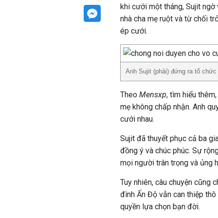
khi cưới một tháng, Sujit ngờ
nhà cha mẹ ruột và từ chối trở
ép cưới.
Anh Sujit (phải) đứng ra tổ chứ
Theo
Mensxp
, tìm hiểu thêm
mẹ không chấp nhận. Anh quyế
cưới nhau.
Sujit đã thuyết phục cả ba gi
đồng ý và chúc phúc. Sự rộng
mọi người trân trọng và ủng h
Tuy nhiên, câu chuyện cũng c
đình Ấn Độ vẫn can thiệp thô
quyền lựa chọn bạn đời.