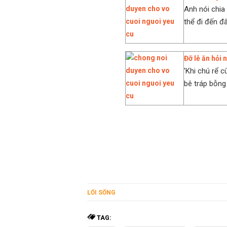
Anh nói chia
thể đi đến đ
Đỡ lễ ăn hỏi 
'Khi chú rể c
bê tráp bỗng
LỐI SỐNG
TAG: