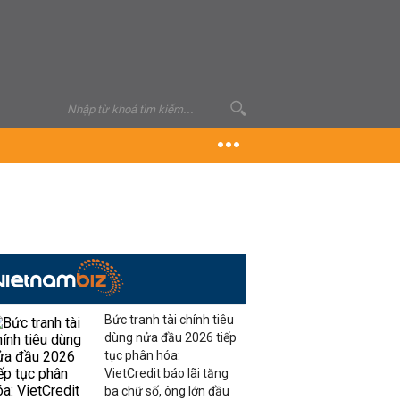
Bức tranh tài chính tiêu
dùng nửa đầu 2026 tiếp
tục phân hóa:
VietCredit báo lãi tăng
ba chữ số, ông lớn đầu