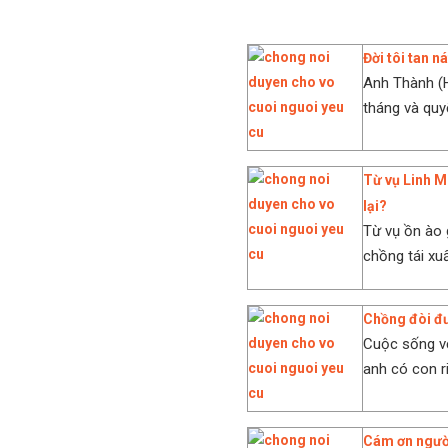
Đời tôi tan n
Anh Thành (H
tháng và quyế
Từ vụ Linh Mi
lại?
Từ vụ ồn ào 
chồng tái xu
Chồng đòi đư
Cuộc sống vợ
anh có con r
Cám ơn người 