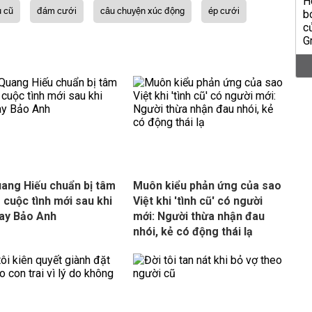
u cũ
đám cưới
câu chuyện xúc động
ép cưới
ang Hiếu chuẩn bị tâm
Muôn kiểu phản ứng của sao
o cuộc tình mới sau khi
Việt khi 'tình cũ' có người
tay Bảo Anh
mới: Người thừa nhận đau
nhói, kẻ có động thái lạ