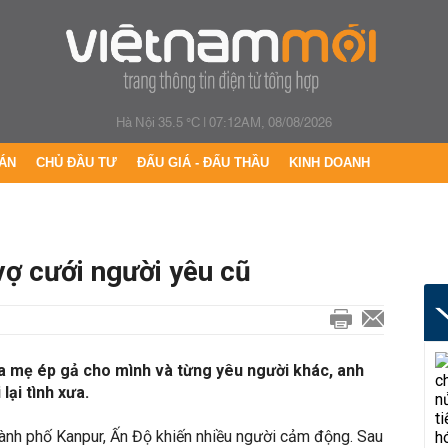
Hà Nội 35.5 °C
|
07:12AM, 08/08/2026
ÁN
CHỦ ĐẦU TƯ
ĐẤU GIÁ - ĐẤU THẦU
KINH DOANH
vợ cưới người yêu cũ
ha mẹ ép gả cho mình và từng yêu người khác, anh
lại tình xưa.
hành phố Kanpur, Ấn Độ khiến nhiều người cảm động. Sau