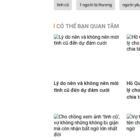
tình cũ
1 người bị thương
người yê
CÓ THỂ BẠN QUAN TÂM
Lý do nên và không nên mời
Hồ Qu
tình cũ đến dự đám cưới
lý ch
chia 