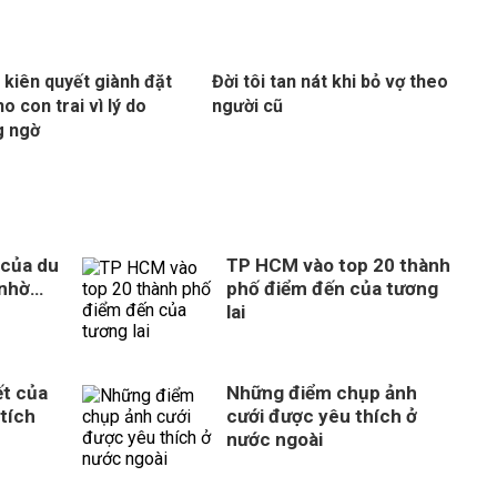
i kiên quyết giành đặt
Đời tôi tan nát khi bỏ vợ theo
o con trai vì lý do
người cũ
g ngờ
 của du
TP HCM vào top 20 thành
 nhờ…
phố điểm đến của tương
lai
ết của
Những điểm chụp ảnh
tích
cưới được yêu thích ở
nước ngoài