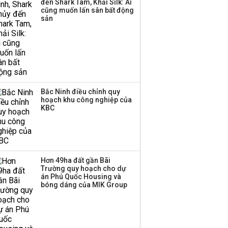
đến Shark Tam, Khải Silk: Ai
công ty khác đã giải thể
cũng muốn lấn sân bất động
sản
Bắc Ninh điều chỉnh quy
hoạch khu công nghiệp của
KBC
Hơn 49ha đất gần Bãi
Trường quy hoạch cho dự
án Phú Quốc Housing và
bóng dáng của MIK Group