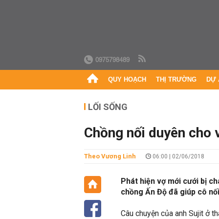
0975798489
QUY HOẠCH
THỊ TRƯỜNG
DỰ 
LỐI SỐNG
Chồng nối duyên cho 
Theo Vương Linh
06:00 | 02/06/2018
Phát hiện vợ mới cưới bị c
chồng Ấn Độ đã giúp cô nối 
Câu chuyện của anh Sujit ở t