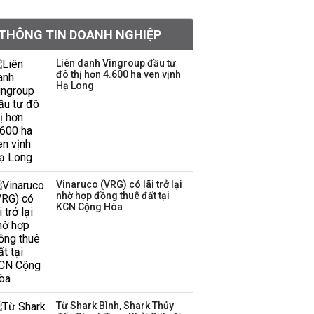
khoản
THÔNG TIN DOANH NGHIỆP
Quy hoạch 4 khu lấn
biển ở Phú Quốc
Liên danh Vingroup đầu tư
đô thị hơn 4.600 ha ven vịnh
Hạ Long
Một thương hiệu thời
trang Việt đóng cửa
sau 5 năm hoạt động,
thanh lý toàn bộ cửa
hàng
Vinaruco (VRG) có lãi trở lại
nhờ hợp đồng thuê đất tại
Dự án Sheraton Phú
KCN Cộng Hòa
Quốc bị buộc chấm dứt
hoạt động
Công ty 100 tỷ của
Huấn Hoa Hồng bỗng
Từ Shark Bình, Shark Thủy
dưng ‘biến mất’, một