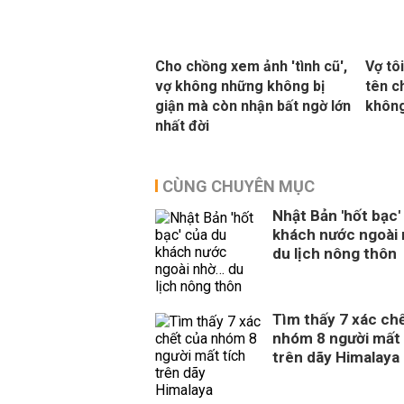
Cho chồng xem ảnh 'tình cũ',
Vợ tô
vợ không những không bị
tên ch
giận mà còn nhận bất ngờ lớn
khôn
nhất đời
CÙNG CHUYÊN MỤC
Nhật Bản 'hốt bạc'
khách nước ngoài
du lịch nông thôn
Tìm thấy 7 xác ch
nhóm 8 người mất 
trên dãy Himalaya