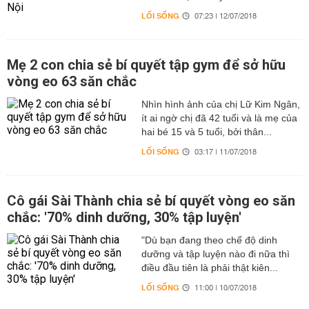
LỐI SỐNG
07:23 | 12/07/2018
Mẹ 2 con chia sẻ bí quyết tập gym để sở hữu
vòng eo 63 săn chắc
Nhìn hình ảnh của chị Lữ Kim Ngân,
ít ai ngờ chị đã 42 tuổi và là mẹ của
hai bé 15 và 5 tuổi, bởi thân...
LỐI SỐNG
03:17 | 11/07/2018
Cô gái Sài Thành chia sẻ bí quyết vòng eo săn
chắc: '70% dinh dưỡng, 30% tập luyện'
"Dù bạn đang theo chế độ dinh
dưỡng và tập luyện nào đi nữa thì
điều đầu tiên là phải thật kiên...
LỐI SỐNG
11:00 | 10/07/2018