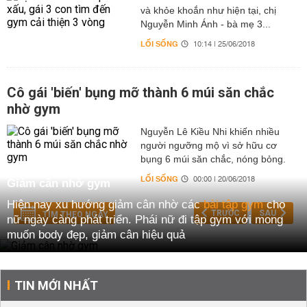
và khỏe khoắn như hiện tại, chị
Nguyễn Minh Ánh - bà mẹ 3...
LỐI SỐNG
10:14 | 25/06/2018
Cô gái 'biến' bụng mỡ thành 6 múi săn chắc
nhờ gym
Nguyễn Lê Kiều Nhi khiến nhiều
người ngưỡng mộ vì sở hữu cơ
bụng 6 múi săn chắc, nóng bỏng.
LỐI SỐNG
00:00 | 20/06/2018
Giảm cân nhờ gym
Hiện nay xu hướng giảm cân nhờ các
bài tập gym
cho
TRƯỚC
SAU
TÌM THEO NGÀY
nữ ngày càng phát triển. Phái nữ đi tập gym với mong
muốn body đẹp, giảm cân hiệu quả
Nếu bạn muốn
giảm cân nhờ phương pháp tập gym
hãy
tham khảo ngay cách tập gym giảm cân hiệu quả dưới
TIN MỚI NHẤT
đây để có sự lựa chọn đúng đắn cho bản thân.