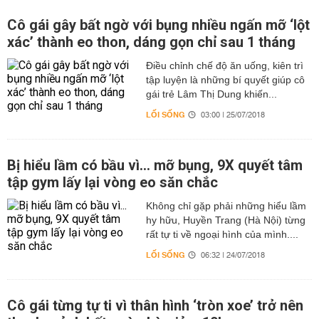
Cô gái gây bất ngờ với bụng nhiều ngấn mỡ ‘lột
xác’ thành eo thon, dáng gọn chỉ sau 1 tháng
Điều chỉnh chế độ ăn uống, kiên trì
tập luyện là những bí quyết giúp cô
gái trẻ Lâm Thị Dung khiến...
LỐI SỐNG
03:00 | 25/07/2018
Bị hiểu lầm có bầu vì... mỡ bụng, 9X quyết tâm
tập gym lấy lại vòng eo săn chắc
Không chỉ gặp phải những hiểu lầm
hy hữu, Huyền Trang (Hà Nội) từng
rất tự ti về ngoại hình của mình....
LỐI SỐNG
06:32 | 24/07/2018
Cô gái từng tự ti vì thân hình ‘tròn xoe’ trở nên