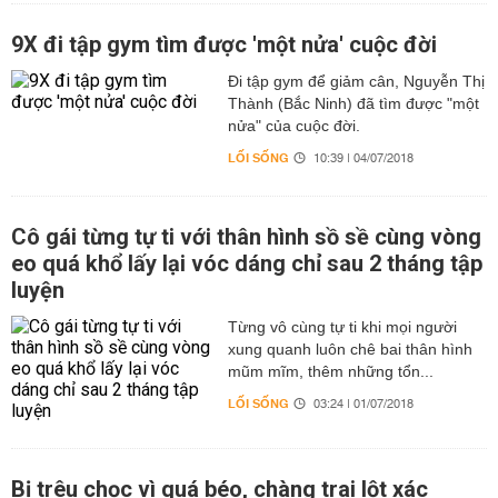
9X đi tập gym tìm được 'một nửa' cuộc đời
Đi tập gym để giảm cân, Nguyễn Thị
Thành (Bắc Ninh) đã tìm được "một
nửa" của cuộc đời.
LỐI SỐNG
10:39 | 04/07/2018
Cô gái từng tự ti với thân hình sồ sề cùng vòng
eo quá khổ lấy lại vóc dáng chỉ sau 2 tháng tập
luyện
Từng vô cùng tự ti khi mọi người
xung quanh luôn chê bai thân hình
mũm mĩm, thêm những tổn...
LỐI SỐNG
03:24 | 01/07/2018
Bị trêu chọc vì quá béo, chàng trai lột xác